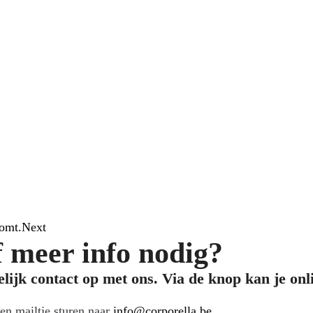
komt.
Next
 meer info nodig?
ijk contact op met ons. Via de knop kan je on
en mailtje sturen naar
info@corporella.be
.