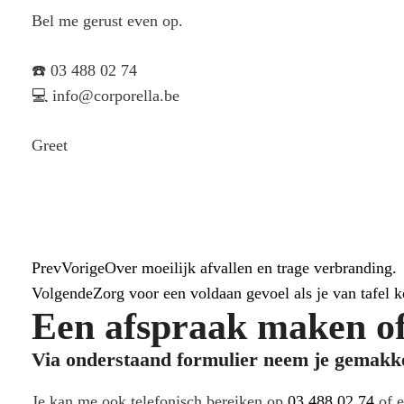
Bel me gerust even op.
☎️ 03 488 02 74
💻
info@corporella.be
Greet
Prev
Vorige
Over moeilijk afvallen en trage verbranding.
Volgende
Zorg voor een voldaan gevoel als je van tafel 
Een afspraak maken of
Via onderstaand formulier neem je gemakkel
Je kan me ook telefonisch bereiken op
03 488 02 74
of e