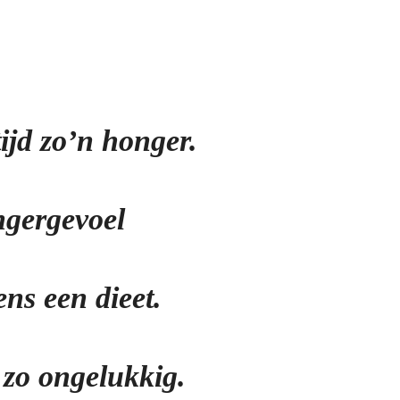
tijd zo’n honger.
ngergevoel
ens een dieet.
e zo ongelukkig.