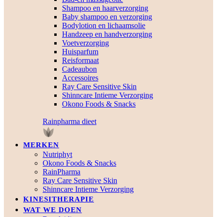
Shampoo en haarverzorging
Baby shampoo en verzorging
Bodylotion en lichaamsolie
Handzeep en handverzorging
Voetverzorging
Huisparfum
Reisformaat
Cadeaubon
Accessoires
Ray Care Sensitive Skin
Shinncare Intieme Verzorging
Okono Foods & Snacks
Rainpharma dieet
MERKEN
Nutriphyt
Okono Foods & Snacks
RainPharma
Ray Care Sensitive Skin
Shinncare Intieme Verzorging
KINESITHERAPIE
WAT WE DOEN