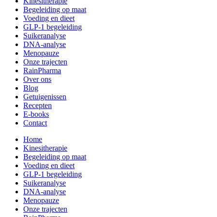
Kinesitherapie
Begeleiding op maat
Voeding en dieet
GLP-1 begeleiding
Suikeranalyse
DNA-analyse
Menopauze
Onze trajecten
RainPharma
Over ons
Blog
Getuigenissen
Recepten
E-books
Contact
Home
Kinesitherapie
Begeleiding op maat
Voeding en dieet
GLP-1 begeleiding
Suikeranalyse
DNA-analyse
Menopauze
Onze trajecten