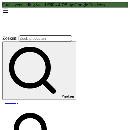
Gratis verzending vanaf €60 - 4,7/5 op Google Reviews
Zoeken:
Zoeken
Webshop
Webshop