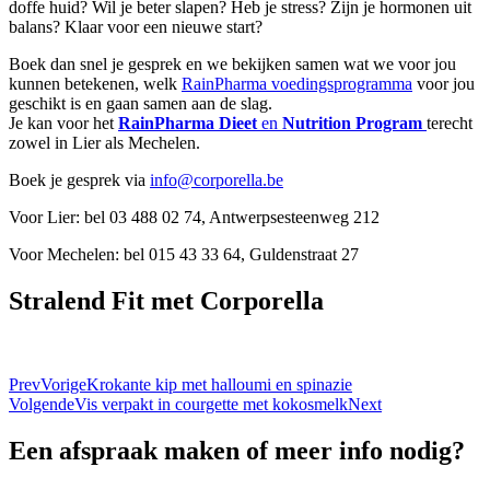
doffe huid? Wil je beter slapen? Heb je stress? Zijn je hormonen uit
balans? Klaar voor een nieuwe start?
Boek dan snel je gesprek en we bekijken samen wat we voor jou
kunnen betekenen, welk
RainPharma voedingsprogramma
voor jou
geschikt is en gaan samen aan de slag.
Je kan voor het
RainPharma Dieet
en
Nutrition Program
terecht
zowel in Lier als Mechelen.
Boek je gesprek via
info@corporella.be
Voor Lier: bel 03 488 02 74, Antwerpsesteenweg 212
Voor Mechelen: bel 015 43 33 64, Guldenstraat 27
Stralend Fit met Corporella
Prev
Vorige
Krokante kip met halloumi en spinazie
Volgende
Vis verpakt in courgette met kokosmelk
Next
Een afspraak maken of meer info nodig?