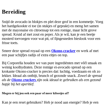
Bereiding
Snijd de avocado in blokjes en plet deze grof in een kommetje. Voeg
het hardgekookte ei toe (in stukjes of geprakt) en meng het samen
met de mayonaise en citroensap tot een romige, maar licht grove
spread. Kruid af met zout en peper. Als je wil, kan je een beetje
mosterd toevoegen voor wat pit, of fijngesneden bieslook voor een
frisse toets.
Smeer deze spread royaal op een
Okono-cracker
en werk af met
een paar schijfjes radijs of extra eitjes on top.
Bij Corporella houden we van pure ingrediënten met véél smaak en
weinig koolhydraten. Deze romige ei-avocado spread op een
krokante Okono-cracker is precies dat: luchtig, voedzaam en oh zo
lekker. Ideaal als ontbijt, brunch of gezonde snack.
Zowel de spread
als de
Okono crackers
zijn
ook
ideaal te gebruiken als een gezond
hapje
bij het aperitief
.
Mogen er bij jou ook een paar of meer kilootjes af?
Kan je een reset gebruiken? Heb je nood aan energie? Heb je een