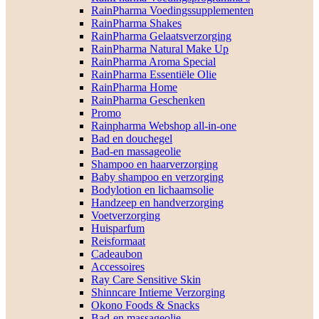
RainPharma Voedingssupplementen
RainPharma Shakes
RainPharma Gelaatsverzorging
RainPharma Natural Make Up
RainPharma Aroma Special
RainPharma Essentiële Olie
RainPharma Home
RainPharma Geschenken
Promo
Rainpharma Webshop all-in-one
Bad en douchegel
Bad-en massageolie
Shampoo en haarverzorging
Baby shampoo en verzorging
Bodylotion en lichaamsolie
Handzeep en handverzorging
Voetverzorging
Huisparfum
Reisformaat
Cadeaubon
Accessoires
Ray Care Sensitive Skin
Shinncare Intieme Verzorging
Okono Foods & Snacks
Bad-en massageolie