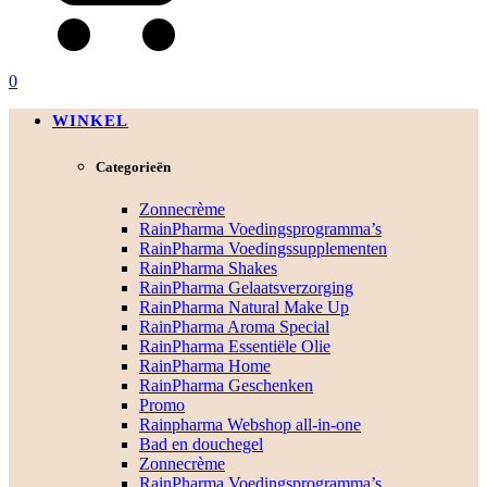
0
WINKEL
Categorieën
Zonnecrème
RainPharma Voedingsprogramma’s
RainPharma Voedingssupplementen
RainPharma Shakes
RainPharma Gelaatsverzorging
RainPharma Natural Make Up
RainPharma Aroma Special
RainPharma Essentiële Olie
RainPharma Home
RainPharma Geschenken
Promo
Rainpharma Webshop all-in-one
Bad en douchegel
Zonnecrème
RainPharma Voedingsprogramma’s