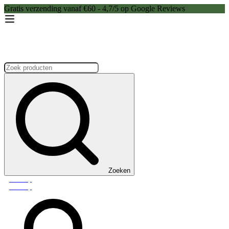
Gratis verzending vanaf €60 - 4,7/5 op Google Reviews
Zoeken:
Zoeken
Webshop
Webshop