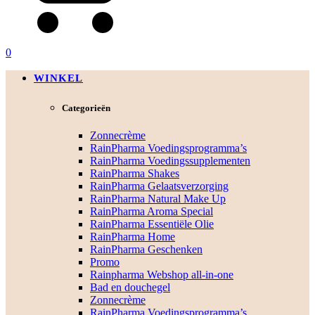
0
WINKEL
Categorieën
Zonnecrème
RainPharma Voedingsprogramma’s
RainPharma Voedingssupplementen
RainPharma Shakes
RainPharma Gelaatsverzorging
RainPharma Natural Make Up
RainPharma Aroma Special
RainPharma Essentiële Olie
RainPharma Home
RainPharma Geschenken
Promo
Rainpharma Webshop all-in-one
Bad en douchegel
Zonnecrème
RainPharma Voedingsprogramma’s