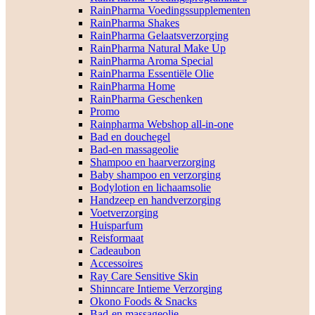
RainPharma Voedingssupplementen
RainPharma Shakes
RainPharma Gelaatsverzorging
RainPharma Natural Make Up
RainPharma Aroma Special
RainPharma Essentiële Olie
RainPharma Home
RainPharma Geschenken
Promo
Rainpharma Webshop all-in-one
Bad en douchegel
Bad-en massageolie
Shampoo en haarverzorging
Baby shampoo en verzorging
Bodylotion en lichaamsolie
Handzeep en handverzorging
Voetverzorging
Huisparfum
Reisformaat
Cadeaubon
Accessoires
Ray Care Sensitive Skin
Shinncare Intieme Verzorging
Okono Foods & Snacks
Bad-en massageolie