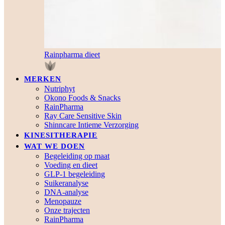
Rainpharma dieet
MERKEN
Nutriphyt
Okono Foods & Snacks
RainPharma
Ray Care Sensitive Skin
Shinncare Intieme Verzorging
KINESITHERAPIE
WAT WE DOEN
Begeleiding op maat
Voeding en dieet
GLP-1 begeleiding
Suikeranalyse
DNA-analyse
Menopauze
Onze trajecten
RainPharma