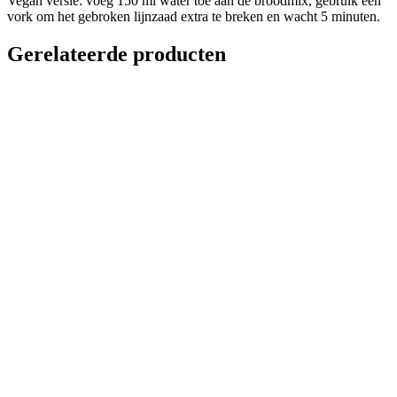
Vegan versie: voeg 150 ml water toe aan de broodmix, gebruik een
vork om het gebroken lijnzaad extra te breken en wacht 5 minuten.
Gerelateerde producten