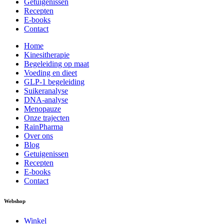
Getuigenissen
Recepten
E-books
Contact
Home
Kinesitherapie
Begeleiding op maat
Voeding en dieet
GLP-1 begeleiding
Suikeranalyse
DNA-analyse
Menopauze
Onze trajecten
RainPharma
Over ons
Blog
Getuigenissen
Recepten
E-books
Contact
Webshop
Winkel