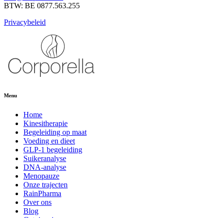
BTW: BE 0877.563.255
Privacybeleid
Menu
Home
Kinesitherapie
Begeleiding op maat
Voeding en dieet
GLP-1 begeleiding
Suikeranalyse
DNA-analyse
Menopauze
Onze trajecten
RainPharma
Over ons
Blog