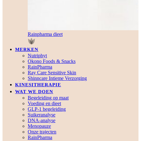
Rainpharma dieet
MERKEN
Nutriphyt
Okono Foods & Snacks
RainPharma
Ray Care Sensitive Skin
Shinncare Intieme Verzorging
KINESITHERAPIE
WAT WE DOEN
Begeleiding op maat
Voeding en dieet
GLP-1 begeleiding
Suikeranalyse
DNA-analyse
Menopauze
Onze trajecten
RainPharma