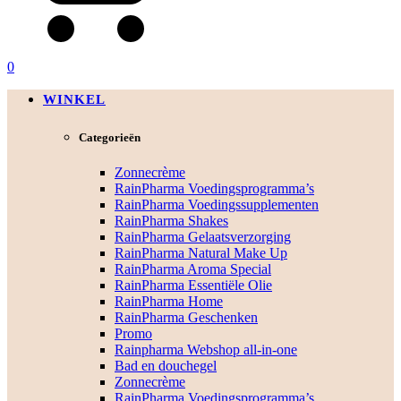
0
WINKEL
Categorieën
Zonnecrème
RainPharma Voedingsprogramma’s
RainPharma Voedingssupplementen
RainPharma Shakes
RainPharma Gelaatsverzorging
RainPharma Natural Make Up
RainPharma Aroma Special
RainPharma Essentiële Olie
RainPharma Home
RainPharma Geschenken
Promo
Rainpharma Webshop all-in-one
Bad en douchegel
Zonnecrème
RainPharma Voedingsprogramma’s