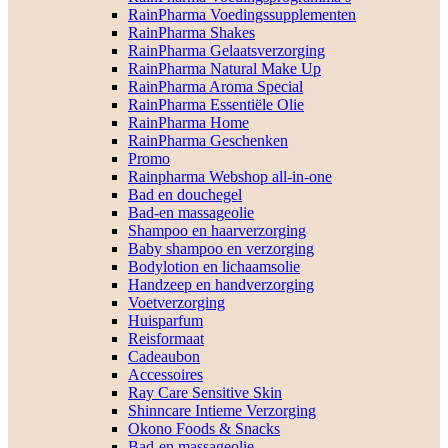
RainPharma Voedingssupplementen
RainPharma Shakes
RainPharma Gelaatsverzorging
RainPharma Natural Make Up
RainPharma Aroma Special
RainPharma Essentiële Olie
RainPharma Home
RainPharma Geschenken
Promo
Rainpharma Webshop all-in-one
Bad en douchegel
Bad-en massageolie
Shampoo en haarverzorging
Baby shampoo en verzorging
Bodylotion en lichaamsolie
Handzeep en handverzorging
Voetverzorging
Huisparfum
Reisformaat
Cadeaubon
Accessoires
Ray Care Sensitive Skin
Shinncare Intieme Verzorging
Okono Foods & Snacks
Bad-en massageolie