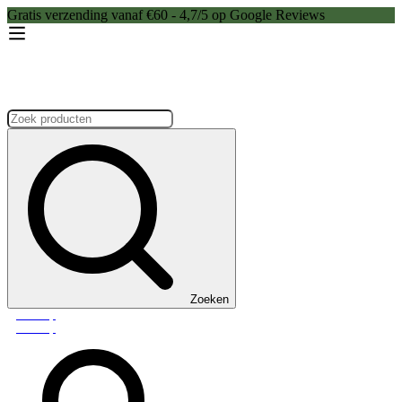
Gratis verzending vanaf €60 - 4,7/5 op Google Reviews
Zoeken:
Zoeken
Webshop
Webshop