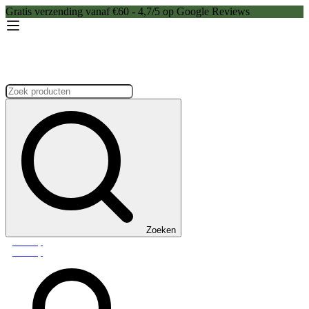
Gratis verzending vanaf €60 - 4,7/5 op Google Reviews
Zoeken:
Zoeken
Webshop
Webshop