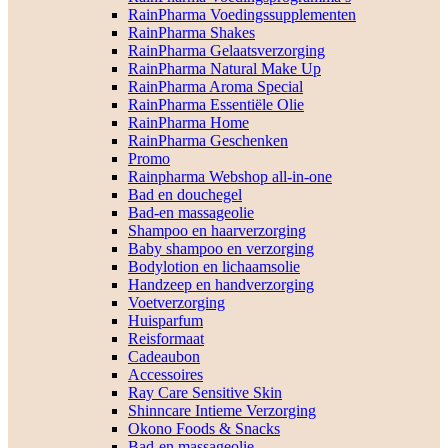
RainPharma Voedingssupplementen
RainPharma Shakes
RainPharma Gelaatsverzorging
RainPharma Natural Make Up
RainPharma Aroma Special
RainPharma Essentiële Olie
RainPharma Home
RainPharma Geschenken
Promo
Rainpharma Webshop all-in-one
Bad en douchegel
Bad-en massageolie
Shampoo en haarverzorging
Baby shampoo en verzorging
Bodylotion en lichaamsolie
Handzeep en handverzorging
Voetverzorging
Huisparfum
Reisformaat
Cadeaubon
Accessoires
Ray Care Sensitive Skin
Shinncare Intieme Verzorging
Okono Foods & Snacks
Bad-en massageolie