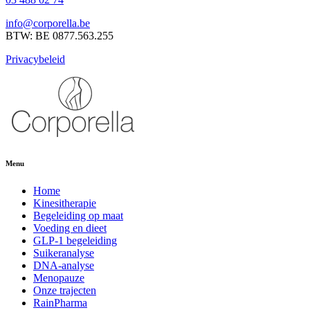
info@corporella.be
BTW: BE 0877.563.255
Privacybeleid
Menu
Home
Kinesitherapie
Begeleiding op maat
Voeding en dieet
GLP-1 begeleiding
Suikeranalyse
DNA-analyse
Menopauze
Onze trajecten
RainPharma