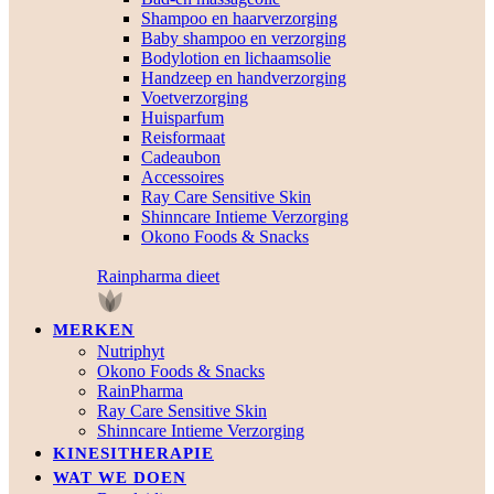
Shampoo en haarverzorging
Baby shampoo en verzorging
Bodylotion en lichaamsolie
Handzeep en handverzorging
Voetverzorging
Huisparfum
Reisformaat
Cadeaubon
Accessoires
Ray Care Sensitive Skin
Shinncare Intieme Verzorging
Okono Foods & Snacks
Rainpharma dieet
MERKEN
Nutriphyt
Okono Foods & Snacks
RainPharma
Ray Care Sensitive Skin
Shinncare Intieme Verzorging
KINESITHERAPIE
WAT WE DOEN