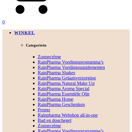
0
WINKEL
Categorieën
Zonnecrème
RainPharma Voedingsprogramma’s
RainPharma Voedingssupplementen
RainPharma Shakes
RainPharma Gelaatsverzorging
RainPharma Natural Make Up
RainPharma Aroma Special
RainPharma Essentiële Olie
RainPharma Home
RainPharma Geschenken
Promo
Rainpharma Webshop all-in-one
Bad en douchegel
Zonnecrème
RainPharma Voedingsprogramma’s