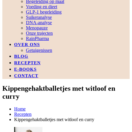
Begeleiding op maat
Voeding en dieet
GLP-1 begeleiding
Suikeranalyse
DNA-analyse
Menopauze
Onze trajecten
RainPharma
OVER ONS
Getuigenissen
BLOG
RECEPTEN
E-BOOKS
CONTACT
Kippengehaktballetjes met witloof en
curry
Home
Recepten
Kippengehaktballetjes met witloof en curry