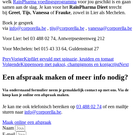
welk
RainPharma voedingsprogramma
voor jou geschikt is en gaan
samen aan de slag. Je kan voor het
RainPharma Dieet
terecht
bij
Greet
,
Tijs
,
Vanessa
of
Frauke
, zowel in Lier als Mechelen.
Boek je gesprek
via
info@corporella.be
,
tijs@corporella.be
,
vanessa@corporella.be
Voor Lier: bel 03 488 02 74, Antwerpsesteenweg 212
Voor Mechelen: bel 015 43 33 64, Guldenstraat 27
Prev
Vorige
Kipfilet gevuld met spinazie, kruiden en tomaat
Volgende
Kippensoep met paksoi, champignons en konjacrijst
Next
Een afspraak maken of meer info nodig?
Via onderstaand formulier neem je gemakkelijk contact op met ons. Via de
knop kan je online een afspraak maken.
Je kan me ook telefonisch bereiken op
03 488 02 74
of een mailtje
sturen naar
info@corporella.be
.
Maak online een afspraak
Naam
E-mail