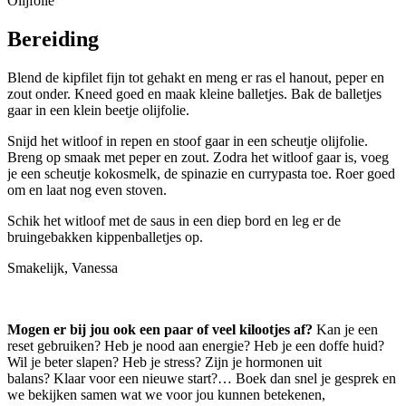
Olijfolie
Bereiding
Blend de kipfilet fijn tot gehakt en meng er ras el hanout, peper en
zout onder. Kneed goed en maak kleine balletjes. Bak de balletjes
gaar in een klein beetje olijfolie.
Snijd het witloof in repen en stoof gaar in een scheutje olijfolie.
Breng op smaak met peper en zout. Zodra het witloof gaar is, voeg
je een scheutje kokosmelk, de spinazie en currypasta toe. Roer goed
om en laat nog even stoven.
Schik het witloof met de saus in een diep bord en leg er de
bruingebakken kippenballetjes op.
Smakelijk, Vanessa
Mogen er bij jou ook een paar of veel kilootjes af?
Kan je een
reset gebruiken? Heb je nood aan energie? Heb je een doffe huid?
Wil je beter slapen? Heb je stress? Zijn je hormonen uit
balans? Klaar voor een nieuwe start?… Boek dan snel je gesprek en
we bekijken samen wat we voor jou kunnen betekenen,