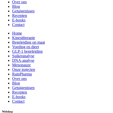
Over ons
Blog
Getuigenissen
Recepten
E-books
Contact
Home
Kinesitherapie
Begeleiding op maat
Voeding en dieet
GLP-1 begeleiding
Suikeranalyse
DNA-analyse
Menopauze
Onze trajecten
RainPharma
Over ons
Blog
Getuigenissen
Recepten
E-books
Contact
Webshop