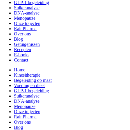
GLP-1 begeleiding
Suikeranalyse
DNA-analyse
Menopauze
Onze trajecten
RainPharma
Over ons
Blog
Getuigenissen
Recepten
E-books
Contact
Home
Kinesitherapie
Begeleiding op maat
Voeding en dieet
GLP-1 begeleiding
Suikeranalyse
DNA-analyse
Menopauze
Onze trajecten
RainPharma
Over ons
Blog