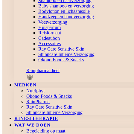
Shampoo en haarverzorging
Baby shampoo en verzorging
Bodylotion en lichaamsolie
Handzeep en handverzorging
Voetverzorging
Huisparfum
Reisformaat
Cadeaubon
Accessoires
Ray Care Sensitive Skin
Shinncare Intieme Verzorging
Okono Foods & Snacks
Rainpharma dieet
MERKEN
Nutriphyt
Okono Foods & Snacks
RainPharma
Ray Care Sensitive Skin
Shinncare Intieme Verzorging
KINESITHERAPIE
WAT WE DOEN
Begeleiding op maat