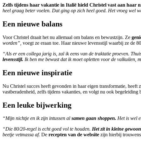
Zelfs tijdens haar vakantie in Italië hield Christel vast aan haa
heel graag beter voelen. Dat ging op zich heel goed. Het vroeg wel 
Een nieuwe balans
Voor Christel draait het nu allemaal om balans en bewustzijn. Ze
geni
worden”,
voegt ze eraan toe. Haar nieuwe levensstijl waarbij ze de 80/
“Als er een collega jarig is, zal ik eens van de traktatie proeven. Thu
levensstijl.
Ik ben me bewust dat ik moet opletten voor de valkuilen,
Een nieuwe inspiratie
Nu Christel succes heeft gevonden in haar eigen transformatie, heeft 
vastberadenheid, zelfs tijdens vakanties, en volgt nu ook begeleiding b
Een leuke bijwerking
“Mijn nichtje en ik zijn intussen al
samen gaan shoppen.
Het is wel e
“Die 80/20-regel is echt goed vol te houden.
Het zit in kleine gewoon
beetje vetmassa af.
De
recepten van de website
zijn hierbij trouwen