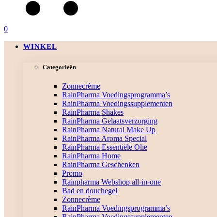
0
WINKEL
Categorieën
Zonnecrème
RainPharma Voedingsprogramma’s
RainPharma Voedingssupplementen
RainPharma Shakes
RainPharma Gelaatsverzorging
RainPharma Natural Make Up
RainPharma Aroma Special
RainPharma Essentiële Olie
RainPharma Home
RainPharma Geschenken
Promo
Rainpharma Webshop all-in-one
Bad en douchegel
Zonnecrème
RainPharma Voedingsprogramma’s
RainPharma Voedingssupplementen