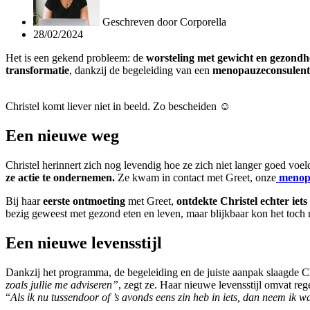
Geschreven door
Corporella
28/02/2024
Het is een gekend probleem: de
worsteling met gewicht en gezondh
transformatie
, dankzij de begeleiding van een
menopauzeconsulent
Christel komt liever niet in beeld. Zo bescheiden ☺️
Een nieuwe weg
Christel herinnert zich nog levendig hoe ze zich niet langer goed voel
ze actie te ondernemen.
Ze kwam in contact met Greet, onze
menop
Bij haar
eerste ontmoeting
met Greet,
ontdekte Christel echter iet
bezig geweest met gezond eten en leven, maar blijkbaar kon het toch n
Een nieuwe levensstijl
Dankzij het programma, de begeleiding en de juiste aanpak slaagde C
zoals jullie me adviseren”
, zegt ze. Haar nieuwe levensstijl omvat re
“
Als ik nu tussendoor of ’s avonds eens zin heb in iets, dan neem ik 