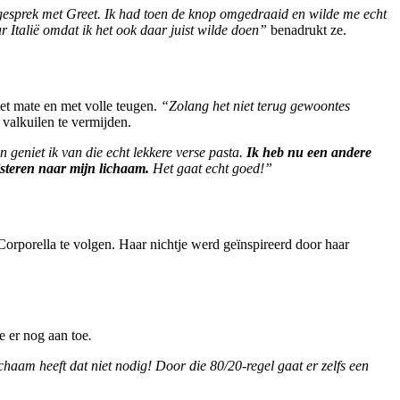
 gesprek met Greet. Ik had toen de knop omgedraaid en wilde me echt
 Italië omdat ik het ook daar juist wilde doen”
benadrukt ze.
met mate en met volle teugen.
“Zolang het niet terug gewoontes
 valkuilen te vermijden.
an geniet ik van die echt lekkere verse pasta.
Ik heb nu een andere
isteren naar mijn lichaam.
Het gaat echt goed!”
 Corporella te volgen. Haar nichtje werd geïnspireerd door haar
e er nog aan toe
.
ichaam heeft dat niet nodig! Door die 80/20-regel gaat er zelfs een