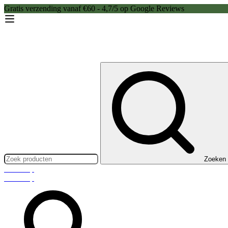
Gratis verzending vanaf €60 - 4,7/5 op Google Reviews
Zoeken:
Zoeken
Webshop
Webshop