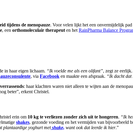
eid tijdens de menopauze
. Voor velen lijkt het een onvermijdelijk pa
e
, een
orthomoleculair therapeut
en het
RainPharma Balance Progr
de in haar eigen lichaam.
“Ik voelde me als een olifant”
, zegt ze eerlij
auzeconsulente
, via
Facebook
en maakte een afspraak.
“Ik dacht dat
s verrassends
: haar klachten waren niet alleen te wijten aan de menopa
og beter”, erkent Christel.
hristel erin om
10 kg te verliezen zonder zich uit te hongeren
.
“Ik he
gelmatige
shakes
, gezonde voeding en het vermijden van bijvoorbeeld b
wat plantaardige yoghurt met
shake,
want ook dat leerde ik hier
.”