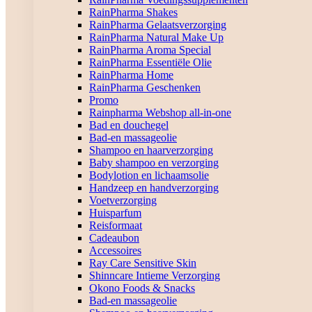
RainPharma Shakes
RainPharma Gelaatsverzorging
RainPharma Natural Make Up
RainPharma Aroma Special
RainPharma Essentiële Olie
RainPharma Home
RainPharma Geschenken
Promo
Rainpharma Webshop all-in-one
Bad en douchegel
Bad-en massageolie
Shampoo en haarverzorging
Baby shampoo en verzorging
Bodylotion en lichaamsolie
Handzeep en handverzorging
Voetverzorging
Huisparfum
Reisformaat
Cadeaubon
Accessoires
Ray Care Sensitive Skin
Shinncare Intieme Verzorging
Okono Foods & Snacks
Bad-en massageolie