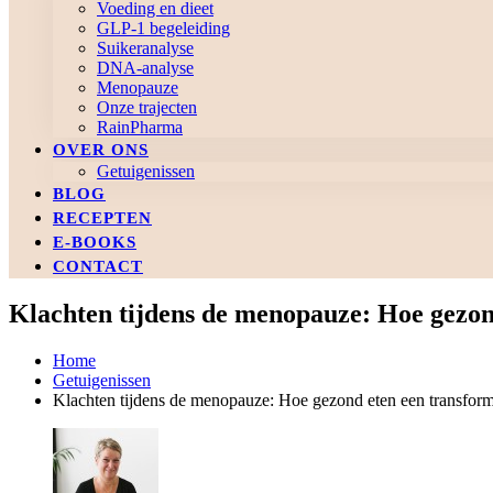
Voeding en dieet
GLP-1 begeleiding
Suikeranalyse
DNA-analyse
Menopauze
Onze trajecten
RainPharma
OVER ONS
Getuigenissen
BLOG
RECEPTEN
E-BOOKS
CONTACT
Klachten tijdens de menopauze: Hoe gezond
Home
Getuigenissen
Klachten tijdens de menopauze: Hoe gezond eten een transforma