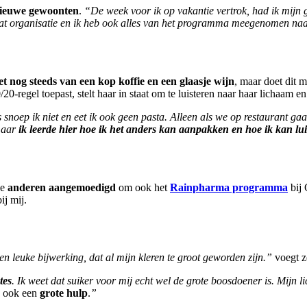
r nieuwe gewoonten
.
“De week voor ik op vakantie vertrok, had ik mijn
wat organisatie en ik heb ook alles van het programma meegenomen naar
et nog steeds van een kop koffie en een glaasje wijn
, maar doet dit 
20-regel toepast, stelt haar in staat om te luisteren naar haar lichaam en
is snoep ik niet en eet ik ook geen pasta. Alleen als we op restaurant ga
 maar
ik leerde hier hoe ik het anders kan aanpakken en hoe ik kan lu
ze
anderen aangemoedigd
om ook het
Rainpharma programma
bij
ij mij.
en leuke bijwerking, dat al mijn kleren te groot geworden zijn.”
voegt z
tes
. Ik weet dat suiker voor mij echt wel de grote boosdoener is. Mijn l
s ook een
grote hulp
.
”