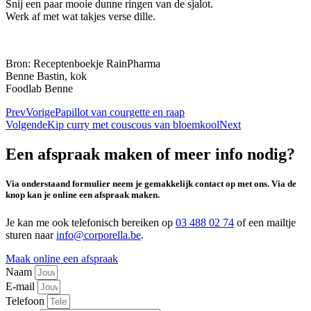
Snij een paar mooie dunne ringen van de sjalot.
Werk af met wat takjes verse dille.
Bron: Receptenboekje RainPharma
Benne Bastin, kok
Foodlab Benne
Prev
Vorige
Papillot van courgette en raap
Volgende
Kip curry met couscous van bloemkool
Next
Een afspraak maken of meer info nodig?
Via onderstaand formulier neem je gemakkelijk contact op met ons. Via de
knop kan je online een afspraak maken.
Je kan me ook telefonisch bereiken op
03 488 02 74
of een mailtje
sturen naar
info@corporella.be
.
Maak online een afspraak
Naam
E-mail
Telefoon