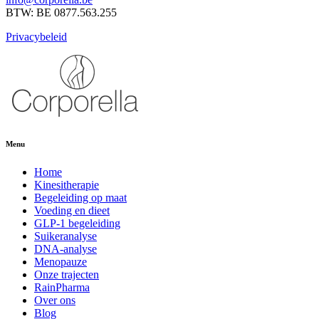
BTW: BE 0877.563.255
Privacybeleid
Menu
Home
Kinesitherapie
Begeleiding op maat
Voeding en dieet
GLP-1 begeleiding
Suikeranalyse
DNA-analyse
Menopauze
Onze trajecten
RainPharma
Over ons
Blog