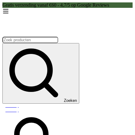
Gratis verzending vanaf €60 - 4,7/5 op Google Reviews
Zoeken:
Zoeken
Webshop
Webshop