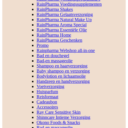
RainPharma Voedingssupplementen
RainPharma Shakes
RainPharma Gelaatsverzorging
RainPharma Natural Make Up
RainPharma Aroma Special
RainPharma Essentiële Olie
RainPharma Home
RainPharma Geschenken
Promo
Rainpharma Webshop all-in-one
Bad en douchegel
Bad-en massageolie
Shampoo en haarverzorging
Baby shampoo en verzorging
Bodylotion en lichaamsolie
Handzeep en handverzorging
Voetverzorging
Huisparfum
Reisformaat
Cadeaubon
Accessoires
Ray Care Sensitive Skin
Shinncare Intieme Verzorging
Okono Foods & Snacks
Bad-en massageolie