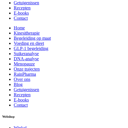
Getuigenissen
Recepten
E-books
Contact
Home
Kinesitherapie
Begeleiding op maat
Voeding en dieet
GLP-1 begeleiding
Suikeranalyse
DNA-analyse
Menopauze
Onze trajecten
RainPharma
Over ons
Blog
Getuigenissen
Recepten
E-books
Contact
Webshop
Winkel