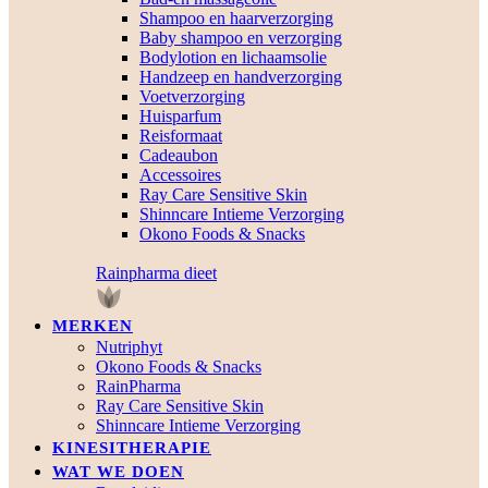
Shampoo en haarverzorging
Baby shampoo en verzorging
Bodylotion en lichaamsolie
Handzeep en handverzorging
Voetverzorging
Huisparfum
Reisformaat
Cadeaubon
Accessoires
Ray Care Sensitive Skin
Shinncare Intieme Verzorging
Okono Foods & Snacks
Rainpharma dieet
MERKEN
Nutriphyt
Okono Foods & Snacks
RainPharma
Ray Care Sensitive Skin
Shinncare Intieme Verzorging
KINESITHERAPIE
WAT WE DOEN