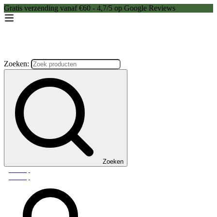
Gratis verzending vanaf €60 - 4,7/5 op Google Reviews
Zoeken:
Zoeken
Webshop
Webshop