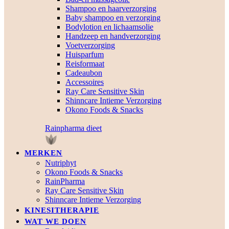
Shampoo en haarverzorging
Baby shampoo en verzorging
Bodylotion en lichaamsolie
Handzeep en handverzorging
Voetverzorging
Huisparfum
Reisformaat
Cadeaubon
Accessoires
Ray Care Sensitive Skin
Shinncare Intieme Verzorging
Okono Foods & Snacks
Rainpharma dieet
MERKEN
Nutriphyt
Okono Foods & Snacks
RainPharma
Ray Care Sensitive Skin
Shinncare Intieme Verzorging
KINESITHERAPIE
WAT WE DOEN