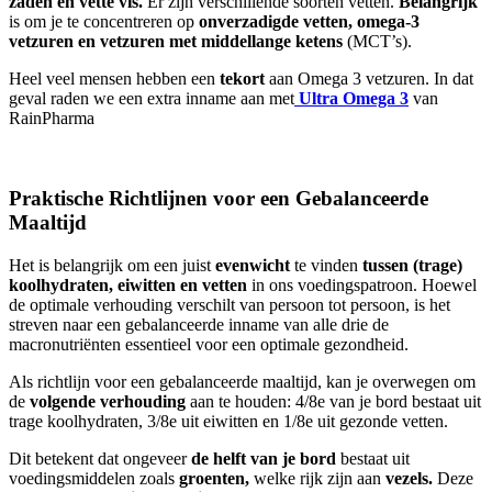
zaden en vette vis.
Er zijn verschillende soorten vetten.
Belangrijk
is om je te concentreren op
onverzadigde vetten, omega-3
vetzuren en vetzuren met middellange ketens
(MCT’s).
Heel veel mensen hebben een
tekort
aan Omega 3 vetzuren. In dat
geval raden we een extra inname aan met
Ultra Omega 3
van
RainPharma
Praktische Richtlijnen voor een Gebalanceerde
Maaltijd
Het is belangrijk om een juist
evenwicht
te vinden
tussen (trage)
koolhydraten, eiwitten en vetten
in ons voedingspatroon. Hoewel
de optimale verhouding verschilt van persoon tot persoon, is het
streven naar een gebalanceerde inname van alle drie de
macronutriënten essentieel voor een optimale gezondheid.
Als richtlijn voor een gebalanceerde maaltijd, kan je overwegen om
de
volgende verhouding
aan te houden: 4/8e van je bord bestaat uit
trage koolhydraten, 3/8e uit eiwitten en 1/8e uit gezonde vetten.
Dit betekent dat ongeveer
de helft van je bord
bestaat uit
voedingsmiddelen zoals
groenten,
welke rijk zijn aan
vezels.
Deze