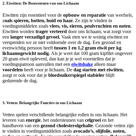
2. Eiwitten: De Bouwstenen van ons Lichaam
Eiwitten zijn essentieel voor de
opbouw en reparatie
van weefsels,
z
oals spieren, botten, huid en haar.
Ze zijn te vinden in
voedingsmiddelen zoals
vlees, vis, eieren, peulvruchten en noten
.
Eiwitten worden
trager verteerd
door ons lichaam, wat zorgt voor
een
langer verzadigd gevoel.
Vaak eten we te weinig eiwitten en
verspreiden we ze niet voldoende over de dag. Een gezond en
evenwichtig persoon heeft
tussen 1 en 1,2 gram eiwit per kg
lichaamsgewicht nodig
. Als je weet dat 100 gram kipfilet ongeveer
20 gram eiwit opleverd, dan kan je je wel voorstellen dat je
voedingspatroon aanvullen met een
eiwitshake
alleen maar
voordelen
heeft voor je lichaam. De
dag starten met eiwitten,
zorgt er ook voor dat je
bloedsuikerspiegel stabieler
blijft
gedurende de dag.
3. Vetten: Belangrijke Functies in ons Lichaam
Vetten spelen verschillende belangrijke rollen in ons lichaam. Het
leveren van
energie
, het ondersteunen van
celgroei
en het
handhaven van een
gezond cholesterolgehalte
. Gezonde vetten zijn
te vinden in voedingsmiddelen zoals
avocado’s, olijfolie, noten,