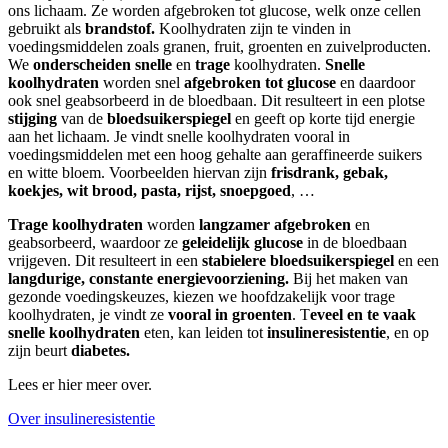
ons lichaam. Ze worden afgebroken tot glucose, welk onze cellen
gebruikt als
brandstof.
Koolhydraten zijn te vinden in
voedingsmiddelen zoals granen, fruit, groenten en zuivelproducten.
We
onderscheiden
snelle
en
trage
koolhydraten.
Snelle
koolhydraten
worden snel
afgebroken tot glucose
en daardoor
ook snel geabsorbeerd in de bloedbaan. Dit resulteert in een plotse
stijging
van de
bloedsuikerspiegel
en geeft op korte tijd energie
aan het lichaam. Je vindt snelle koolhydraten vooral in
voedingsmiddelen met een hoog gehalte aan geraffineerde suikers
en witte bloem. Voorbeelden hiervan zijn
frisdrank, gebak,
koekjes, wit brood, pasta, rijst, snoepgoed
, …
Trage koolhydraten
worden
langzamer afgebroken
en
geabsorbeerd, waardoor ze
geleidelijk glucose
in de bloedbaan
vrijgeven. Dit resulteert in een
stabielere bloedsuikerspiegel
en een
langdurige, constante energievoorziening.
Bij het maken van
gezonde voedingskeuzes, kiezen we hoofdzakelijk voor trage
koolhydraten, je vindt ze
vooral in groenten
. T
eveel en te vaak
snelle koolhydraten
eten, kan leiden tot
insulineresistentie
, en op
zijn beurt
diabetes.
Lees er hier meer over.
Over insulineresistentie