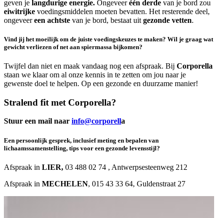
geven je
langdurige energie.
Ongeveer
één derde
van je bord zou
eiwitrijke
voedingsmiddelen moeten bevatten. Het resterende deel,
ongeveer
een achtste
van je bord, bestaat uit
gezonde vetten
.
Vind jij het moeilijk om de juiste voedingskeuzes te maken? Wil je graag wat
gewicht verliezen of net aan spiermassa bijkomen?
Twijfel dan niet en maak vandaag nog een afspraak. Bij
Corporella
staan we klaar om al onze kennis in te zetten om jou naar je
gewenste doel te helpen. Op een gezonde en duurzame manier!
Stralend fit
met Corporella?
Stuur een mail naar
info@corporell
a
Een persoonlijk gesprek, inclusief meting en bepalen van
lichaamssamenstelling, tips voor een gezonde levensstijl?
Afspraak in
LIER,
03 488 02 74 , Antwerpsesteenweg 212
Afspraak in
MECHELEN
, 015 43 33 64, Guldenstraat 27