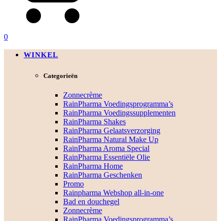
0
WINKEL
Categorieën
Zonnecrème
RainPharma Voedingsprogramma’s
RainPharma Voedingssupplementen
RainPharma Shakes
RainPharma Gelaatsverzorging
RainPharma Natural Make Up
RainPharma Aroma Special
RainPharma Essentiële Olie
RainPharma Home
RainPharma Geschenken
Promo
Rainpharma Webshop all-in-one
Bad en douchegel
Zonnecrème
RainPharma Voedingsprogramma’s