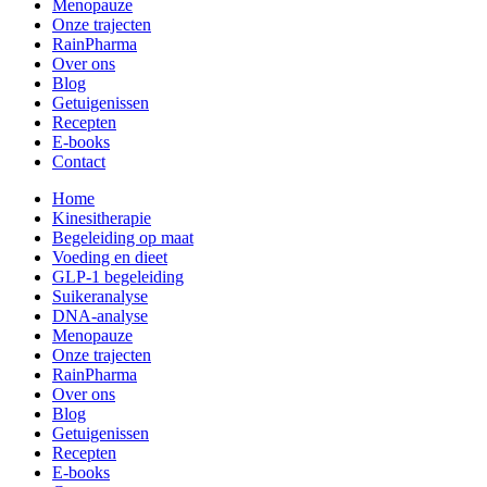
Menopauze
Onze trajecten
RainPharma
Over ons
Blog
Getuigenissen
Recepten
E-books
Contact
Home
Kinesitherapie
Begeleiding op maat
Voeding en dieet
GLP-1 begeleiding
Suikeranalyse
DNA-analyse
Menopauze
Onze trajecten
RainPharma
Over ons
Blog
Getuigenissen
Recepten
E-books