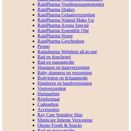
RainPharma Voedingssupplementen
RainPharma Shakes
RainPharma Gelaatsverzorging
RainPharma Natural Make Up
RainPharma Aroma Special
RainPharma Essentiële Olie
RainPharma Home
RainPharma Geschenken
Promo
Rainpharma Webshop all-in-one
Bad en douchegel
Bad-en massageolie
Shampoo en haarverzorging
Baby shampoo en verzorging
Bodylotion en lichaamsolie
Handzeep en handverzorging
Voetverzorging
Huisparfum
Reisformaat
Cadeaubon
Accessoires
Ray Care Sensitive Skin
Shinncare Intieme Verzorging
Okono Foods & Snacks
Bad-en massageolie