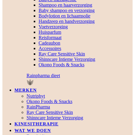
Shampoo en haarverzorging
Baby shampoo en verzorging
Bodylotion en lichaamsolie
Handzeep en handverzorging
Voetverzorging
Huisparfum
Reisformaat
Cadeaubon
Accessoires
Ray Care Sensitive Skin
Shinncare Intieme Verzorging
Okono Foods & Snacks
Rainpharma dieet
MERKEN
Nutriphyt
Okono Foods & Snacks
RainPharma
Ray Care Sensitive Skin
Shinncare Intieme Verzorging
KINESITHERAPIE
WAT WE DOEN