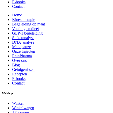
E-books
Contact
Home
Kinesitherapie
Begeleiding op maat
Voeding en dieet
GLP-1 begeleiding
Suikeranalyse
DNA-analyse
Menopauze
Onze trajecten
RainPharma
Over ons
Blog
Getuigenissen
Recepten
E-books
Contact
Webshop
Winkel
Winkelwagen
Afrekenen