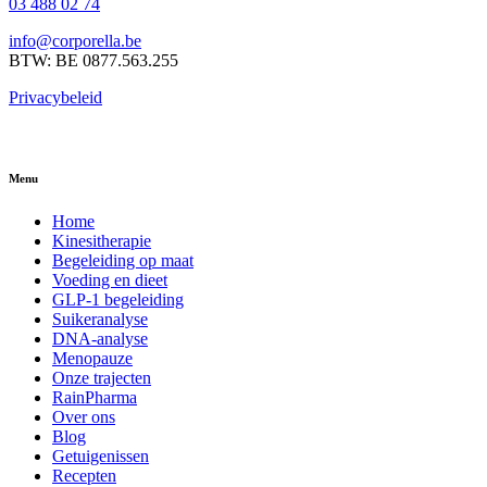
03 488 02 74
info@corporella.be
BTW: BE 0877.563.255
Privacybeleid
Menu
Home
Kinesitherapie
Begeleiding op maat
Voeding en dieet
GLP-1 begeleiding
Suikeranalyse
DNA-analyse
Menopauze
Onze trajecten
RainPharma
Over ons
Blog
Getuigenissen
Recepten