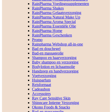
RainPharma Voedingssupplementen
RainPharma Shakes
RainPharma Gelaatsverzorging
RainPharma Natural Make Up
RainPharma Aroma Special
RainPharma Essentiële Olie
RainPharma Home
RainPharma Geschenken
Promo
Rainpharma Webshop all-in-one
Bad en douchegel
Bad-en massageolie
Shampoo en haarverzorging
Baby shampoo en verzorging
Bodylotion en lichaamsolie
Handzeep en handverzorging
Voetverzorging
Huisparfum
Reisformaat
Cadeaubon
Accessoires
Ray Care Sensitive Skin
Shinncare Intieme Verzorging
Okono Foods & Snacks
Bad-en massageolie