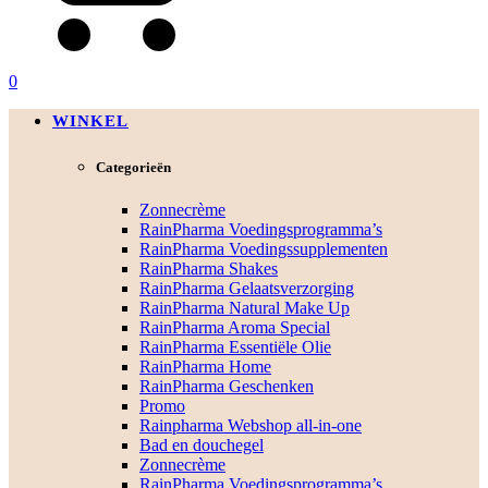
0
WINKEL
Categorieën
Zonnecrème
RainPharma Voedingsprogramma’s
RainPharma Voedingssupplementen
RainPharma Shakes
RainPharma Gelaatsverzorging
RainPharma Natural Make Up
RainPharma Aroma Special
RainPharma Essentiële Olie
RainPharma Home
RainPharma Geschenken
Promo
Rainpharma Webshop all-in-one
Bad en douchegel
Zonnecrème
RainPharma Voedingsprogramma’s