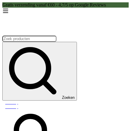
Gratis verzending vanaf €60 - 4,7/5 op Google Reviews
Zoeken:
Zoeken
Webshop
Webshop