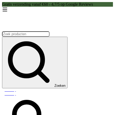
Gratis verzending vanaf €60 - 4,7/5 op Google Reviews
Zoeken:
Zoeken
Webshop
Webshop