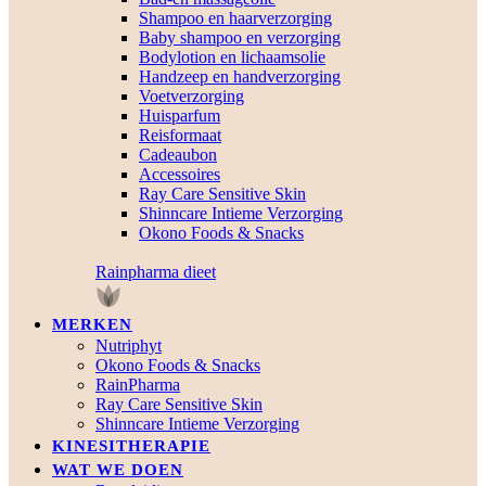
Shampoo en haarverzorging
Baby shampoo en verzorging
Bodylotion en lichaamsolie
Handzeep en handverzorging
Voetverzorging
Huisparfum
Reisformaat
Cadeaubon
Accessoires
Ray Care Sensitive Skin
Shinncare Intieme Verzorging
Okono Foods & Snacks
Rainpharma dieet
MERKEN
Nutriphyt
Okono Foods & Snacks
RainPharma
Ray Care Sensitive Skin
Shinncare Intieme Verzorging
KINESITHERAPIE
WAT WE DOEN