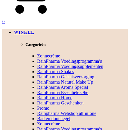
0
WINKEL
Categorieën
Zonnecrème
RainPharma Voedingsprogramma’s
RainPharma Voedingssupplementen
RainPharma Shakes
RainPharma Gelaatsverzorging
RainPharma Natural Make Up
RainPharma Aroma Special
RainPharma Essentiële Olie
RainPharma Home
RainPharma Geschenken
Promo
Rainpharma Webshop all-in-one
Bad en douchegel
Zonnecrème
RainPharma Voedingsprogramma’s