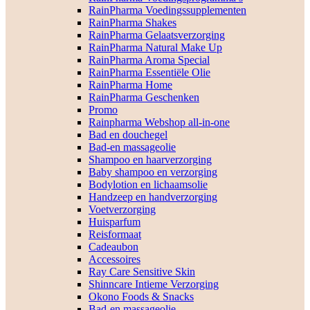
RainPharma Voedingssupplementen
RainPharma Shakes
RainPharma Gelaatsverzorging
RainPharma Natural Make Up
RainPharma Aroma Special
RainPharma Essentiële Olie
RainPharma Home
RainPharma Geschenken
Promo
Rainpharma Webshop all-in-one
Bad en douchegel
Bad-en massageolie
Shampoo en haarverzorging
Baby shampoo en verzorging
Bodylotion en lichaamsolie
Handzeep en handverzorging
Voetverzorging
Huisparfum
Reisformaat
Cadeaubon
Accessoires
Ray Care Sensitive Skin
Shinncare Intieme Verzorging
Okono Foods & Snacks
Bad-en massageolie