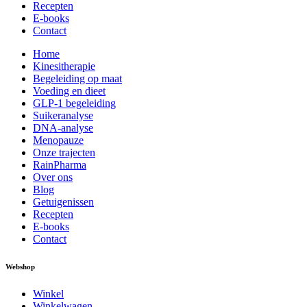
Recepten
E-books
Contact
Home
Kinesitherapie
Begeleiding op maat
Voeding en dieet
GLP-1 begeleiding
Suikeranalyse
DNA-analyse
Menopauze
Onze trajecten
RainPharma
Over ons
Blog
Getuigenissen
Recepten
E-books
Contact
Webshop
Winkel
Winkelwagen