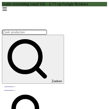
Gratis verzending vanaf €60 - 4,7/5 op Google Reviews
Zoeken:
Zoeken
Webshop
Webshop