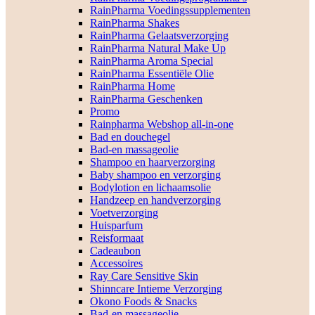
RainPharma Voedingssupplementen
RainPharma Shakes
RainPharma Gelaatsverzorging
RainPharma Natural Make Up
RainPharma Aroma Special
RainPharma Essentiële Olie
RainPharma Home
RainPharma Geschenken
Promo
Rainpharma Webshop all-in-one
Bad en douchegel
Bad-en massageolie
Shampoo en haarverzorging
Baby shampoo en verzorging
Bodylotion en lichaamsolie
Handzeep en handverzorging
Voetverzorging
Huisparfum
Reisformaat
Cadeaubon
Accessoires
Ray Care Sensitive Skin
Shinncare Intieme Verzorging
Okono Foods & Snacks
Bad-en massageolie