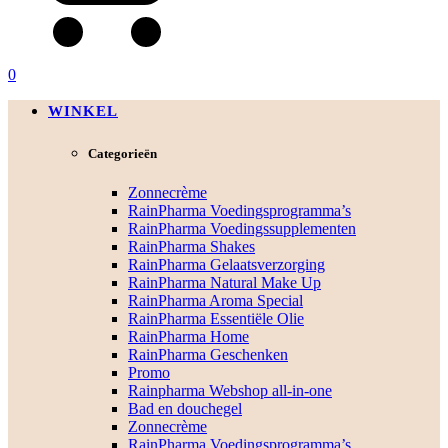
0
WINKEL
Categorieën
Zonnecrème
RainPharma Voedingsprogramma’s
RainPharma Voedingssupplementen
RainPharma Shakes
RainPharma Gelaatsverzorging
RainPharma Natural Make Up
RainPharma Aroma Special
RainPharma Essentiële Olie
RainPharma Home
RainPharma Geschenken
Promo
Rainpharma Webshop all-in-one
Bad en douchegel
Zonnecrème
RainPharma Voedingsprogramma’s