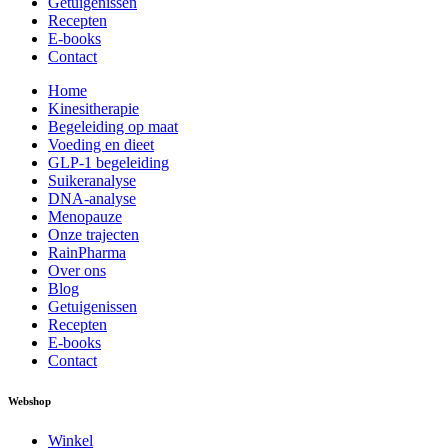
Getuigenissen
Recepten
E-books
Contact
Home
Kinesitherapie
Begeleiding op maat
Voeding en dieet
GLP-1 begeleiding
Suikeranalyse
DNA-analyse
Menopauze
Onze trajecten
RainPharma
Over ons
Blog
Getuigenissen
Recepten
E-books
Contact
Webshop
Winkel