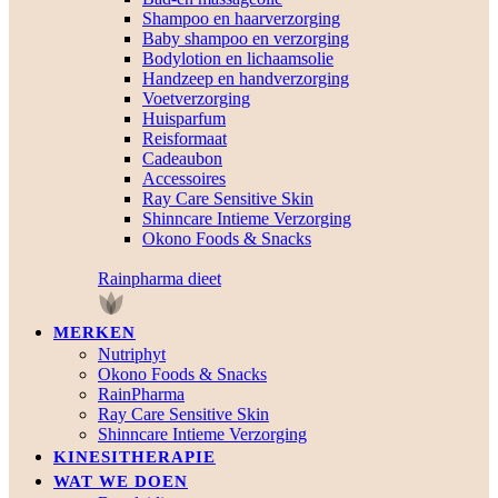
Shampoo en haarverzorging
Baby shampoo en verzorging
Bodylotion en lichaamsolie
Handzeep en handverzorging
Voetverzorging
Huisparfum
Reisformaat
Cadeaubon
Accessoires
Ray Care Sensitive Skin
Shinncare Intieme Verzorging
Okono Foods & Snacks
Rainpharma dieet
MERKEN
Nutriphyt
Okono Foods & Snacks
RainPharma
Ray Care Sensitive Skin
Shinncare Intieme Verzorging
KINESITHERAPIE
WAT WE DOEN