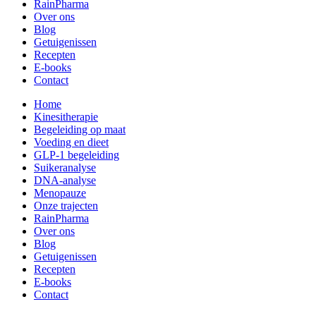
RainPharma
Over ons
Blog
Getuigenissen
Recepten
E-books
Contact
Home
Kinesitherapie
Begeleiding op maat
Voeding en dieet
GLP-1 begeleiding
Suikeranalyse
DNA-analyse
Menopauze
Onze trajecten
RainPharma
Over ons
Blog
Getuigenissen
Recepten
E-books
Contact