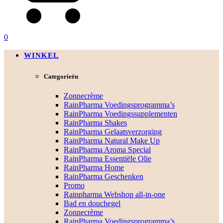
0
WINKEL
Categorieën
Zonnecrème
RainPharma Voedingsprogramma’s
RainPharma Voedingssupplementen
RainPharma Shakes
RainPharma Gelaatsverzorging
RainPharma Natural Make Up
RainPharma Aroma Special
RainPharma Essentiële Olie
RainPharma Home
RainPharma Geschenken
Promo
Rainpharma Webshop all-in-one
Bad en douchegel
Zonnecrème
RainPharma Voedingsprogramma’s