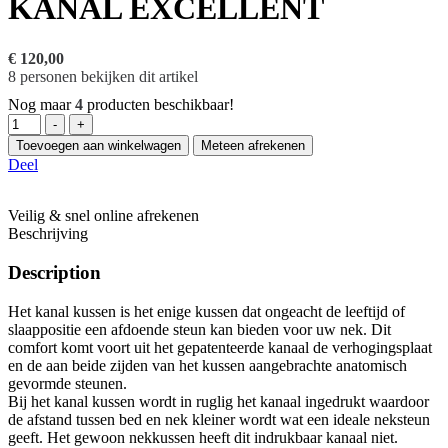
KANAL EXCELLENT
€
120,00
8
personen bekijken dit artikel
Nog maar
4
producten beschikbaar!
Hoeveelheid
-
+
Toevoegen aan winkelwagen
Meteen afrekenen
Deel
Veilig & snel online afrekenen
Beschrijving
Description
Het kanal kussen is het enige kussen dat ongeacht de leeftijd of
slaappositie een afdoende steun kan bieden voor uw nek. Dit
comfort komt voort uit het gepatenteerde kanaal de verhogingsplaat
en de aan beide zijden van het kussen aangebrachte anatomisch
gevormde steunen.
Bij het kanal kussen wordt in ruglig het kanaal ingedrukt waardoor
de afstand tussen bed en nek kleiner wordt wat een ideale neksteun
geeft. Het gewoon nekkussen heeft dit indrukbaar kanaal niet.