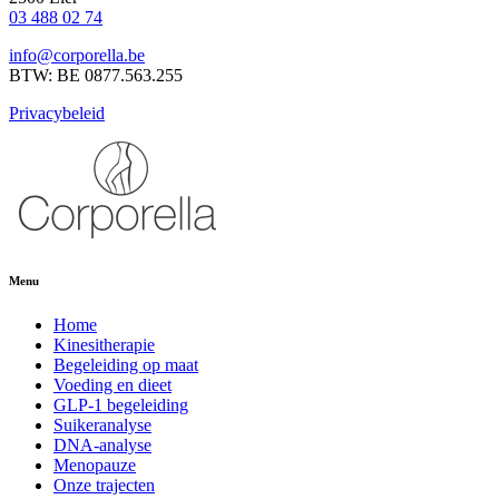
03 488 02 74
info@corporella.be
BTW: BE 0877.563.255
Privacybeleid
Menu
Home
Kinesitherapie
Begeleiding op maat
Voeding en dieet
GLP-1 begeleiding
Suikeranalyse
DNA-analyse
Menopauze
Onze trajecten