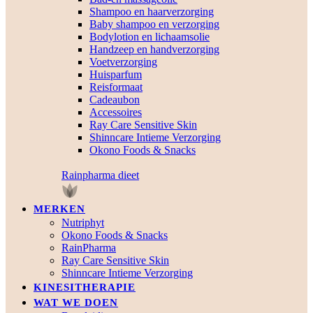
Shampoo en haarverzorging
Baby shampoo en verzorging
Bodylotion en lichaamsolie
Handzeep en handverzorging
Voetverzorging
Huisparfum
Reisformaat
Cadeaubon
Accessoires
Ray Care Sensitive Skin
Shinncare Intieme Verzorging
Okono Foods & Snacks
Rainpharma dieet
MERKEN
Nutriphyt
Okono Foods & Snacks
RainPharma
Ray Care Sensitive Skin
Shinncare Intieme Verzorging
KINESITHERAPIE
WAT WE DOEN