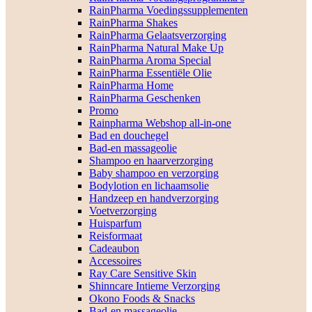
RainPharma Voedingssupplementen
RainPharma Shakes
RainPharma Gelaatsverzorging
RainPharma Natural Make Up
RainPharma Aroma Special
RainPharma Essentiële Olie
RainPharma Home
RainPharma Geschenken
Promo
Rainpharma Webshop all-in-one
Bad en douchegel
Bad-en massageolie
Shampoo en haarverzorging
Baby shampoo en verzorging
Bodylotion en lichaamsolie
Handzeep en handverzorging
Voetverzorging
Huisparfum
Reisformaat
Cadeaubon
Accessoires
Ray Care Sensitive Skin
Shinncare Intieme Verzorging
Okono Foods & Snacks
Bad-en massageolie