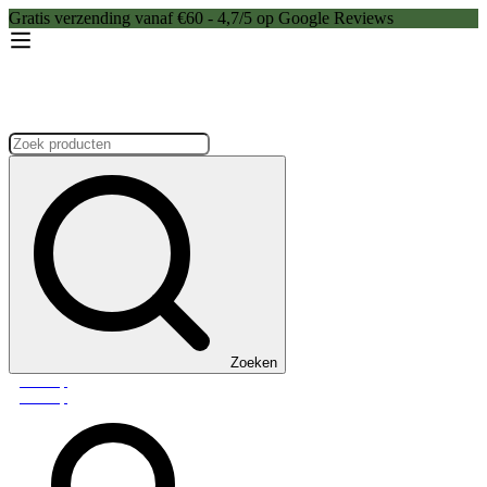
Gratis verzending vanaf €60 - 4,7/5 op Google Reviews
Zoeken:
Zoeken
Webshop
Webshop