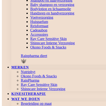
Shampoo en haarverzorging
Baby shampoo en verzorging
Bodylotion en lichaamsolie
Handzeep en handverzorging
Voetverzorging
Huisparfum
Reisformaat
Cadeaubon
Accessoires
Ray Care Sensitive Skin
Shinncare Intieme Verzorging
Okono Foods & Snacks
Rainpharma dieet
MERKEN
Nutriphyt
Okono Foods & Snacks
RainPharma
Ray Care Sensitive Skin
Shinncare Intieme Verzorging
KINESITHERAPIE
WAT WE DOEN
Begeleiding op maat