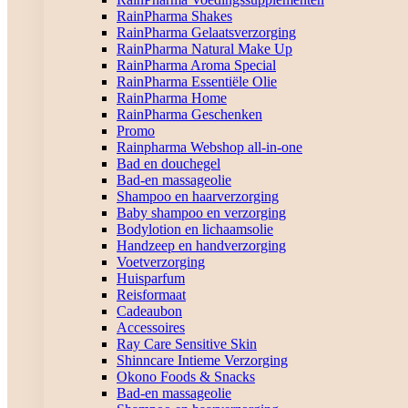
RainPharma Shakes
RainPharma Gelaatsverzorging
RainPharma Natural Make Up
RainPharma Aroma Special
RainPharma Essentiële Olie
RainPharma Home
RainPharma Geschenken
Promo
Rainpharma Webshop all-in-one
Bad en douchegel
Bad-en massageolie
Shampoo en haarverzorging
Baby shampoo en verzorging
Bodylotion en lichaamsolie
Handzeep en handverzorging
Voetverzorging
Huisparfum
Reisformaat
Cadeaubon
Accessoires
Ray Care Sensitive Skin
Shinncare Intieme Verzorging
Okono Foods & Snacks
Bad-en massageolie