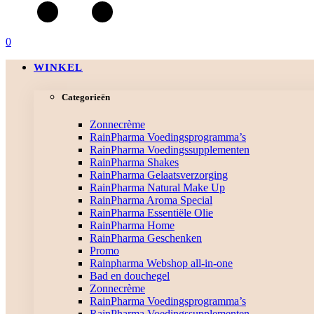
0
WINKEL
Categorieën
Zonnecrème
RainPharma Voedingsprogramma’s
RainPharma Voedingssupplementen
RainPharma Shakes
RainPharma Gelaatsverzorging
RainPharma Natural Make Up
RainPharma Aroma Special
RainPharma Essentiële Olie
RainPharma Home
RainPharma Geschenken
Promo
Rainpharma Webshop all-in-one
Bad en douchegel
Zonnecrème
RainPharma Voedingsprogramma’s
RainPharma Voedingssupplementen