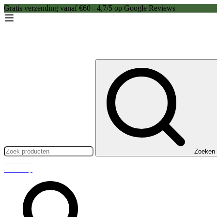
Gratis verzending vanaf €60 - 4,7/5 op Google Reviews
Zoeken:
Zoeken
Webshop
Webshop