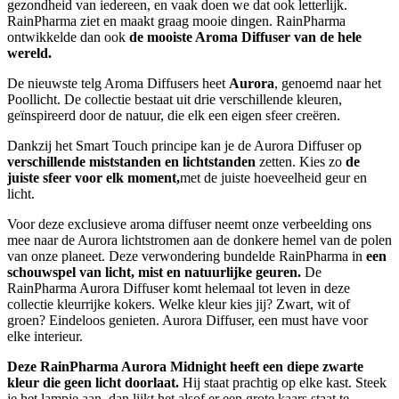
gezondheid van iedereen, en vaak doen we dat ook letterlijk.
RainPharma ziet en maakt graag mooie dingen. RainPharma
ontwikkelde dan ook
de mooiste Aroma Diffuser van de hele
wereld. ​​​​​​​​
De nieuwste telg Aroma Diffusers heet
Aurora
, genoemd naar het
Poollicht. De collectie bestaat uit drie verschillende kleuren,
geïnspireerd door de natuur, die elk een eigen sfeer creëren. ​​​​​​​​
​​​​​​​Dankzij het Smart Touch principe kan je de Aurora Diffuser op
verschillende miststanden en lichtstanden
zetten. Kies zo
de
juiste sfeer voor elk moment,
met de juiste hoeveelheid geur en
licht.​​​​​​​​
Voor deze exclusieve aroma diffuser neemt onze verbeelding ons
mee naar de Aurora lichtstromen aan de donkere hemel van de polen
van onze planeet. Deze verwondering bundelde RainPharma in
een
schouwspel van licht, mist en natuurlijke geuren.
De
RainPharma Aurora Diffuser komt helemaal tot leven in deze
collectie kleurrijke kokers. Welke kleur kies jij? Zwart, wit of
groen? Eindeloos genieten. Aurora Diffuser, een must have voor
elke interieur.
Deze RainPharma Aurora Midnight heeft een diepe zwarte
kleur die geen licht doorlaat.
Hij staat prachtig op elke kast. Steek
je het lampje aan, dan lijkt het alsof er een grote kaars staat te