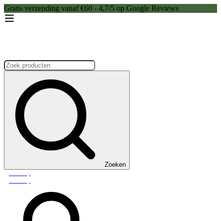
Gratis verzending vanaf €60 - 4,7/5 op Google Reviews
Zoeken:
Zoeken
Webshop
Webshop