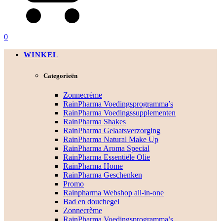
0
WINKEL
Categorieën
Zonnecrème
RainPharma Voedingsprogramma’s
RainPharma Voedingssupplementen
RainPharma Shakes
RainPharma Gelaatsverzorging
RainPharma Natural Make Up
RainPharma Aroma Special
RainPharma Essentiële Olie
RainPharma Home
RainPharma Geschenken
Promo
Rainpharma Webshop all-in-one
Bad en douchegel
Zonnecrème
RainPharma Voedingsprogramma’s