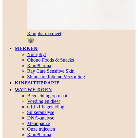
Rainpharma dieet
MERKEN
Nutriphyt
Okono Foods & Snacks
RainPharma
Ray Care Sensitive Skin
Shinncare Intieme Verzorging
KINESITHERAPIE
WAT WE DOEN
Begeleiding op maat
Voeding en dieet
GLP-1 begeleiding
Suikeranalyse
DNA-analyse
Menopauze
Onze trajecten
RainPharma