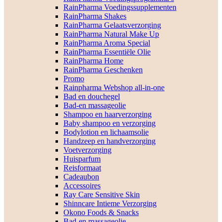
RainPharma Voedingssupplementen
RainPharma Shakes
RainPharma Gelaatsverzorging
RainPharma Natural Make Up
RainPharma Aroma Special
RainPharma Essentiële Olie
RainPharma Home
RainPharma Geschenken
Promo
Rainpharma Webshop all-in-one
Bad en douchegel
Bad-en massageolie
Shampoo en haarverzorging
Baby shampoo en verzorging
Bodylotion en lichaamsolie
Handzeep en handverzorging
Voetverzorging
Huisparfum
Reisformaat
Cadeaubon
Accessoires
Ray Care Sensitive Skin
Shinncare Intieme Verzorging
Okono Foods & Snacks
Bad-en massageolie