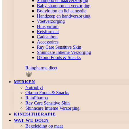
Shampoo en haarverzorging
Baby shampoo en verzorging
Bodylotion en lichaamsolie
Handzeep en handverzorging
Voetverzorging
Huisparfum
Reisformaat
Cadeaubon
Accessoires
Ray Care Sensitive Skin
Shinncare Intieme Verzorging
Okono Foods & Snacks
Rainpharma dieet
MERKEN
Nutriphyt
Okono Foods & Snacks
RainPharma
Ray Care Sensitive Skin
Shinncare Intieme Verzorging
KINESITHERAPIE
WAT WE DOEN
Begeleiding op maat