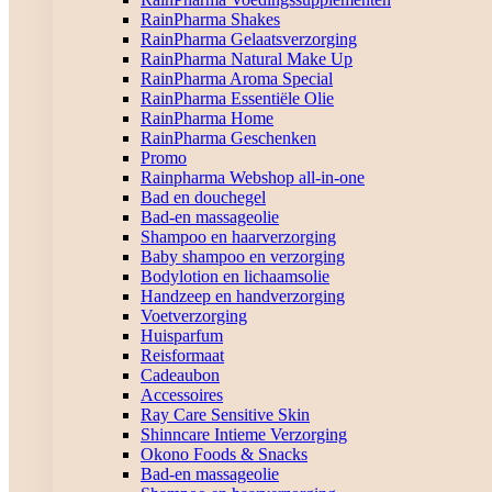
RainPharma Shakes
RainPharma Gelaatsverzorging
RainPharma Natural Make Up
RainPharma Aroma Special
RainPharma Essentiële Olie
RainPharma Home
RainPharma Geschenken
Promo
Rainpharma Webshop all-in-one
Bad en douchegel
Bad-en massageolie
Shampoo en haarverzorging
Baby shampoo en verzorging
Bodylotion en lichaamsolie
Handzeep en handverzorging
Voetverzorging
Huisparfum
Reisformaat
Cadeaubon
Accessoires
Ray Care Sensitive Skin
Shinncare Intieme Verzorging
Okono Foods & Snacks
Bad-en massageolie