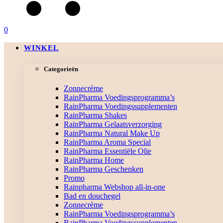
0
WINKEL
Categorieën
Zonnecrème
RainPharma Voedingsprogramma’s
RainPharma Voedingssupplementen
RainPharma Shakes
RainPharma Gelaatsverzorging
RainPharma Natural Make Up
RainPharma Aroma Special
RainPharma Essentiële Olie
RainPharma Home
RainPharma Geschenken
Promo
Rainpharma Webshop all-in-one
Bad en douchegel
Zonnecrème
RainPharma Voedingsprogramma’s
RainPharma Voedingssupplementen