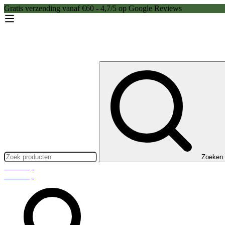
Gratis verzending vanaf €60 - 4,7/5 op Google Reviews
Zoeken:
Zoeken
Webshop
Webshop