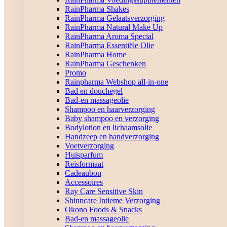
RainPharma Shakes
RainPharma Gelaatsverzorging
RainPharma Natural Make Up
RainPharma Aroma Special
RainPharma Essentiële Olie
RainPharma Home
RainPharma Geschenken
Promo
Rainpharma Webshop all-in-one
Bad en douchegel
Bad-en massageolie
Shampoo en haarverzorging
Baby shampoo en verzorging
Bodylotion en lichaamsolie
Handzeep en handverzorging
Voetverzorging
Huisparfum
Reisformaat
Cadeaubon
Accessoires
Ray Care Sensitive Skin
Shinncare Intieme Verzorging
Okono Foods & Snacks
Bad-en massageolie