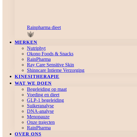
Rainpharma dieet
MERKEN
Nutriphyt
Okono Foods & Snacks
RainPharma
Ray Care Sensitive Skin
Shinncare Intieme Verzorging
KINESITHERAPIE
WAT WE DOEN
Begeleiding op maat
Voeding en dieet
GLP-1 begeleiding
Suikeranalyse
DNA-analyse
Menopauze
Onze trajecten
RainPharma
OVER ONS