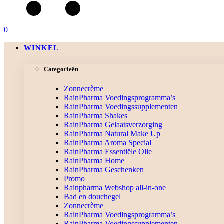
0
WINKEL
Categorieën
Zonnecrème
RainPharma Voedingsprogramma’s
RainPharma Voedingssupplementen
RainPharma Shakes
RainPharma Gelaatsverzorging
RainPharma Natural Make Up
RainPharma Aroma Special
RainPharma Essentiële Olie
RainPharma Home
RainPharma Geschenken
Promo
Rainpharma Webshop all-in-one
Bad en douchegel
Zonnecrème
RainPharma Voedingsprogramma’s
RainPharma Voedingssupplementen