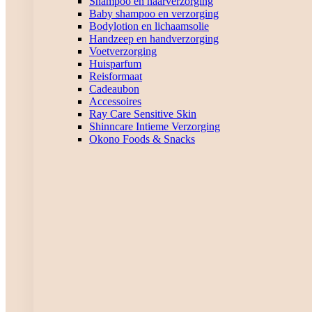
Shampoo en haarverzorging
Baby shampoo en verzorging
Bodylotion en lichaamsolie
Handzeep en handverzorging
Voetverzorging
Huisparfum
Reisformaat
Cadeaubon
Accessoires
Ray Care Sensitive Skin
Shinncare Intieme Verzorging
Okono Foods & Snacks