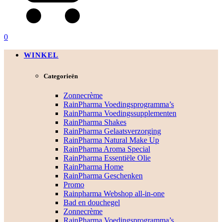
0
WINKEL
Categorieën
Zonnecrème
RainPharma Voedingsprogramma’s
RainPharma Voedingssupplementen
RainPharma Shakes
RainPharma Gelaatsverzorging
RainPharma Natural Make Up
RainPharma Aroma Special
RainPharma Essentiële Olie
RainPharma Home
RainPharma Geschenken
Promo
Rainpharma Webshop all-in-one
Bad en douchegel
Zonnecrème
RainPharma Voedingsprogramma’s