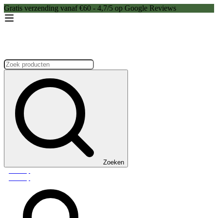
Gratis verzending vanaf €60 - 4,7/5 op Google Reviews
Zoeken:
Zoeken
Webshop
Webshop