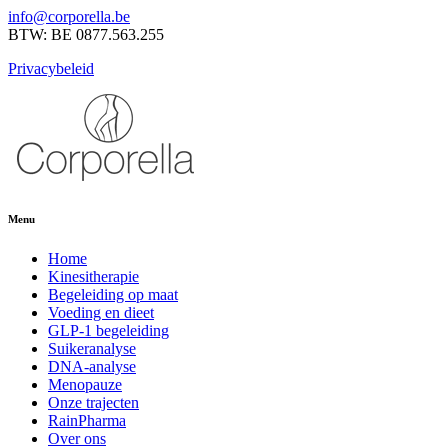
info@corporella.be
BTW: BE 0877.563.255
Privacybeleid
Menu
Home
Kinesitherapie
Begeleiding op maat
Voeding en dieet
GLP-1 begeleiding
Suikeranalyse
DNA-analyse
Menopauze
Onze trajecten
RainPharma
Over ons