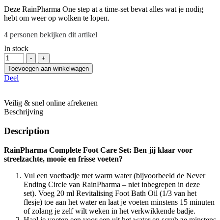
Deze RainPharma One step at a time-set bevat alles wat je nodig
hebt om weer op wolken te lopen.
4
personen bekijken dit artikel
In stock
Hoeveelheid
-
+
Toevoegen aan winkelwagen
Deel
Veilig & snel online afrekenen
Beschrijving
Description
RainPharma Complete Foot Care Set: Ben jij klaar voor
streelzachte, mooie en frisse voeten?
Vul een voetbadje met warm water (bijvoorbeeld de Never
Ending Circle van RainPharma – niet inbegrepen in deze
set).
Voeg 20 ml Revitalising Foot Bath Oil (1/3 van het
flesje) toe aan het water en laat je voeten minstens 15 minuten
of zolang je zelf wilt weken in het verkwikkende badje.
Haal je voeten een voor een uit het water en scrub ze minstens