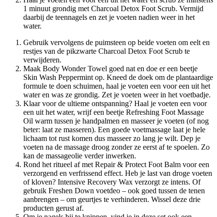
1 minuut grondig met Charcoal Detox Foot Scrub. Vermijd
daarbij de teennagels en zet je voeten nadien weer in het
water.
Gebruik vervolgens de puimsteen op beide voeten om eelt en
restjes van de pikzwarte Charcoal Detox Foot Scrub te
verwijderen.
Maak Body Wonder Towel goed nat en doe er een beetje
Skin Wash Peppermint op. Kneed de doek om de plantaardige
formule te doen schuimen, haal je voeten een voor een uit het
water en was ze grondig. Zet je voeten weer in het voetbadje.
Klaar voor de ultieme ontspanning? Haal je voeten een voor
een uit het water, wrijf een beetje Refreshing Foot Massage
Oil warm tussen je handpalmen en masseer je voeten (of nog
beter: laat ze masseren). Een goede voetmassage laat je hele
lichaam tot rust komen dus masseer zo lang je wilt. Dep je
voeten na de massage droog zonder ze eerst af te spoelen. Zo
kan de massageolie verder inwerken.
Rond het ritueel af met Repair & Protect Foot Balm voor een
verzorgend en verfrissend effect. Heb je last van droge voeten
of kloven? Intensive Recovery Wax verzorgt ze intens. Of
gebruik Freshen Down voetdeo – ook goed tussen de tenen
aanbrengen – om geurtjes te verhinderen. Wissel deze drie
producten gerust af.
Om je nagels bij te knippen, vind je in deze set ook een