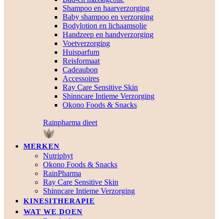
Shampoo en haarverzorging
Baby shampoo en verzorging
Bodylotion en lichaamsolie
Handzeep en handverzorging
Voetverzorging
Huisparfum
Reisformaat
Cadeaubon
Accessoires
Ray Care Sensitive Skin
Shinncare Intieme Verzorging
Okono Foods & Snacks
Rainpharma dieet
MERKEN
Nutriphyt
Okono Foods & Snacks
RainPharma
Ray Care Sensitive Skin
Shinncare Intieme Verzorging
KINESITHERAPIE
WAT WE DOEN