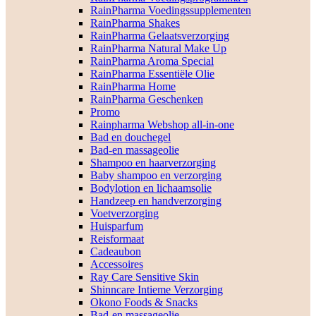
RainPharma Voedingssupplementen
RainPharma Shakes
RainPharma Gelaatsverzorging
RainPharma Natural Make Up
RainPharma Aroma Special
RainPharma Essentiële Olie
RainPharma Home
RainPharma Geschenken
Promo
Rainpharma Webshop all-in-one
Bad en douchegel
Bad-en massageolie
Shampoo en haarverzorging
Baby shampoo en verzorging
Bodylotion en lichaamsolie
Handzeep en handverzorging
Voetverzorging
Huisparfum
Reisformaat
Cadeaubon
Accessoires
Ray Care Sensitive Skin
Shinncare Intieme Verzorging
Okono Foods & Snacks
Bad-en massageolie