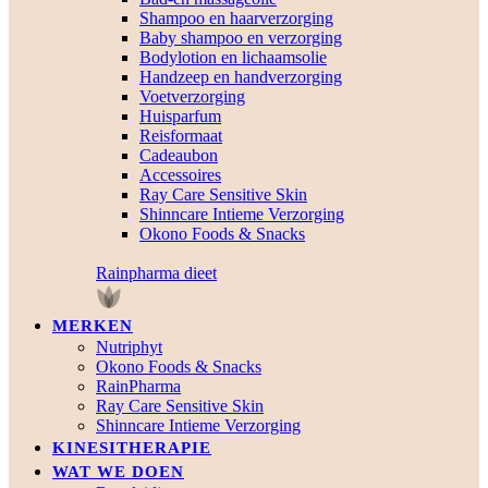
Shampoo en haarverzorging
Baby shampoo en verzorging
Bodylotion en lichaamsolie
Handzeep en handverzorging
Voetverzorging
Huisparfum
Reisformaat
Cadeaubon
Accessoires
Ray Care Sensitive Skin
Shinncare Intieme Verzorging
Okono Foods & Snacks
Rainpharma dieet
MERKEN
Nutriphyt
Okono Foods & Snacks
RainPharma
Ray Care Sensitive Skin
Shinncare Intieme Verzorging
KINESITHERAPIE
WAT WE DOEN