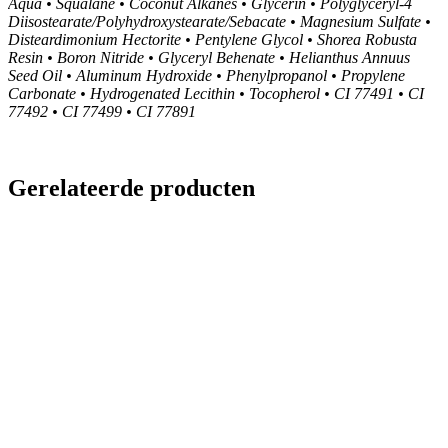
Aqua • Squalane • Coconut Alkanes • Glycerin • Polyglyceryl-4
Diisostearate/Polyhydroxystearate/Sebacate • Magnesium Sulfate •
Disteardimonium Hectorite • Pentylene Glycol • Shorea Robusta
Resin • Boron Nitride • Glyceryl Behenate • Helianthus Annuus
Seed Oil • Aluminum Hydroxide • Phenylpropanol • Propylene
Carbonate • Hydrogenated Lecithin • Tocopherol • CI 77491 • CI
77492 • CI 77499 • CI 77891
Gerelateerde producten