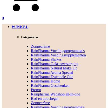
0
WINKEL
Categorieën
Zonnecrème
RainPharma Voedingsprogramma’s
RainPharma Voedingssupplementen
RainPharma Shakes
RainPharma Gelaatsverzorging
RainPharma Natural Make Up
RainPharma Aroma Special
RainPharma Essentiële Olie
RainPharma Home
RainPharma Geschenken
Promo
Rainpharma Webshop all-in-one
Bad en douchegel
Zonnecrème
RainPharma Voedingsprogramma’s