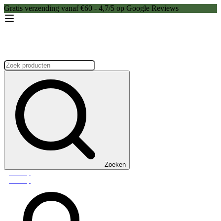
Gratis verzending vanaf €60 - 4,7/5 op Google Reviews
Zoeken:
Zoeken
Webshop
Webshop