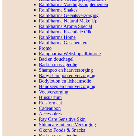
RainPharma Voedingssupplementen
RainPharma Shakes
RainPharma Gelaatsverzorging
RainPharma Natural Make Up
RainPharma Aroma Special
RainPharma Essentiële Olie
RainPharma Home
RainPharma Geschenken
Promo
Rainpharma Webshop all-in-one
Bad en douchegel
Bad-en massageolie
Shampoo en haarverzorging
Baby shampoo en verzorging
Bodylotion en lichaamsolie
Handzeep en handverzorging
Voetverzorging
Huisparfum
Reisformaat
Cadeaubon
Accessoires
Ray Care Sensitive Skin
Shinncare Intieme Verzorging
Okono Foods & Snacks
Bad-en massageolie