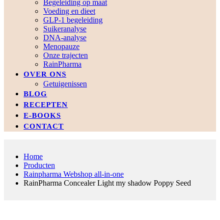
Begeleiding op maat
Voeding en dieet
GLP-1 begeleiding
Suikeranalyse
DNA-analyse
Menopauze
Onze trajecten
RainPharma
OVER ONS
Getuigenissen
BLOG
RECEPTEN
E-BOOKS
CONTACT
Home
Producten
Rainpharma Webshop all-in-one
RainPharma Concealer Light my shadow Poppy Seed