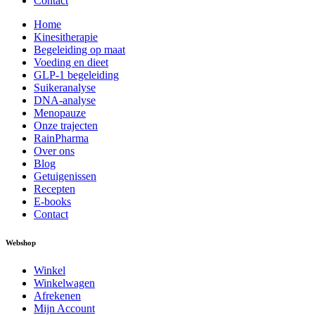
Contact
Home
Kinesitherapie
Begeleiding op maat
Voeding en dieet
GLP-1 begeleiding
Suikeranalyse
DNA-analyse
Menopauze
Onze trajecten
RainPharma
Over ons
Blog
Getuigenissen
Recepten
E-books
Contact
Webshop
Winkel
Winkelwagen
Afrekenen
Mijn Account