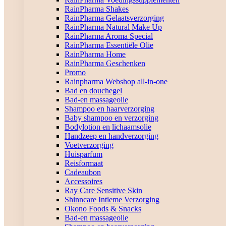
RainPharma Shakes
RainPharma Gelaatsverzorging
RainPharma Natural Make Up
RainPharma Aroma Special
RainPharma Essentiële Olie
RainPharma Home
RainPharma Geschenken
Promo
Rainpharma Webshop all-in-one
Bad en douchegel
Bad-en massageolie
Shampoo en haarverzorging
Baby shampoo en verzorging
Bodylotion en lichaamsolie
Handzeep en handverzorging
Voetverzorging
Huisparfum
Reisformaat
Cadeaubon
Accessoires
Ray Care Sensitive Skin
Shinncare Intieme Verzorging
Okono Foods & Snacks
Bad-en massageolie