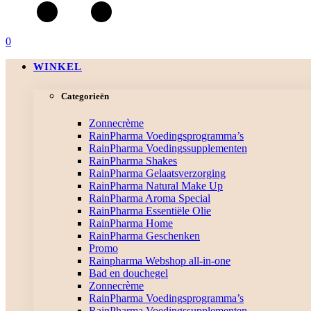
0
WINKEL
Categorieën
Zonnecrème
RainPharma Voedingsprogramma’s
RainPharma Voedingssupplementen
RainPharma Shakes
RainPharma Gelaatsverzorging
RainPharma Natural Make Up
RainPharma Aroma Special
RainPharma Essentiële Olie
RainPharma Home
RainPharma Geschenken
Promo
Rainpharma Webshop all-in-one
Bad en douchegel
Zonnecrème
RainPharma Voedingsprogramma’s
RainPharma Voedingssupplementen