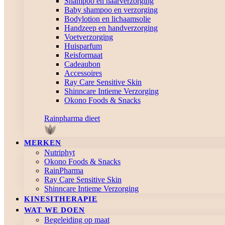
Shampoo en haarverzorging
Baby shampoo en verzorging
Bodylotion en lichaamsolie
Handzeep en handverzorging
Voetverzorging
Huisparfum
Reisformaat
Cadeaubon
Accessoires
Ray Care Sensitive Skin
Shinncare Intieme Verzorging
Okono Foods & Snacks
Rainpharma dieet
MERKEN
Nutriphyt
Okono Foods & Snacks
RainPharma
Ray Care Sensitive Skin
Shinncare Intieme Verzorging
KINESITHERAPIE
WAT WE DOEN
Begeleiding op maat