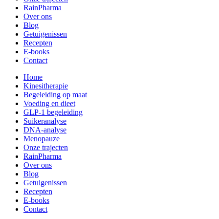
RainPharma
Over ons
Blog
Getuigenissen
Recepten
E-books
Contact
Home
Kinesitherapie
Begeleiding op maat
Voeding en dieet
GLP-1 begeleiding
Suikeranalyse
DNA-analyse
Menopauze
Onze trajecten
RainPharma
Over ons
Blog
Getuigenissen
Recepten
E-books
Contact