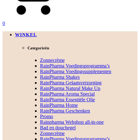
0
WINKEL
Categorieën
Zonnecrème
RainPharma Voedingsprogramma’s
RainPharma Voedingssupplementen
RainPharma Shakes
RainPharma Gelaatsverzorging
RainPharma Natural Make Up
RainPharma Aroma Special
RainPharma Essentiële Olie
RainPharma Home
RainPharma Geschenken
Promo
Rainpharma Webshop all-in-one
Bad en douchegel
Zonnecrème
RainPharma Voedingsprogramma’s