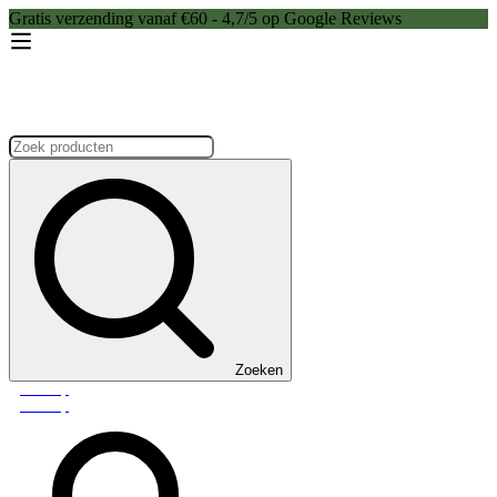
Gratis verzending vanaf €60 - 4,7/5 op Google Reviews
Zoeken:
Zoeken
Webshop
Webshop