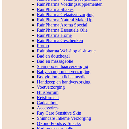
RainPharma Voedingssupplementen
RainPharma Shakes
RainPharma Gelaatsverzorging
RainPharma Natural Make Up
RainPharma Aroma Special
RainPharma Essentiële Olie
RainPharma Home
RainPharma Geschenken
Promo
Rainpharma Webshop all-in-one
Bad en douchegel
Bad-en massageolie
Shampoo en haarverzorging
Baby shampoo en verzorging
Bodylotion en lichaamsolie
Handzeep en handverzorging
Voetverzorging
Huisparfum
Reisformaat
Cadeaubon
Accessoires
Ray Care Sensitive Skin
Shinncare Intieme Verzorging
Okono Foods & Snacks
Bad-en massageolie