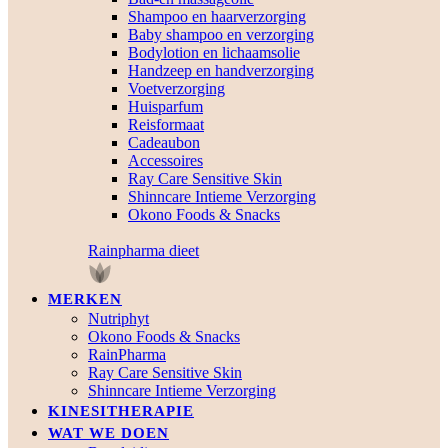
Shampoo en haarverzorging
Baby shampoo en verzorging
Bodylotion en lichaamsolie
Handzeep en handverzorging
Voetverzorging
Huisparfum
Reisformaat
Cadeaubon
Accessoires
Ray Care Sensitive Skin
Shinncare Intieme Verzorging
Okono Foods & Snacks
Rainpharma dieet
MERKEN
Nutriphyt
Okono Foods & Snacks
RainPharma
Ray Care Sensitive Skin
Shinncare Intieme Verzorging
KINESITHERAPIE
WAT WE DOEN