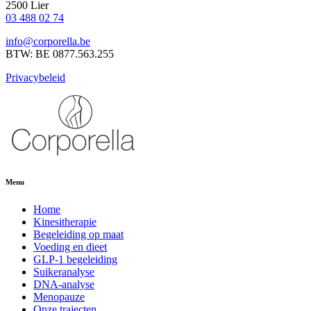
2500 Lier
03 488 02 74
info@corporella.be
BTW: BE 0877.563.255
Privacybeleid
Menu
Home
Kinesitherapie
Begeleiding op maat
Voeding en dieet
GLP-1 begeleiding
Suikeranalyse
DNA-analyse
Menopauze
Onze trajecten