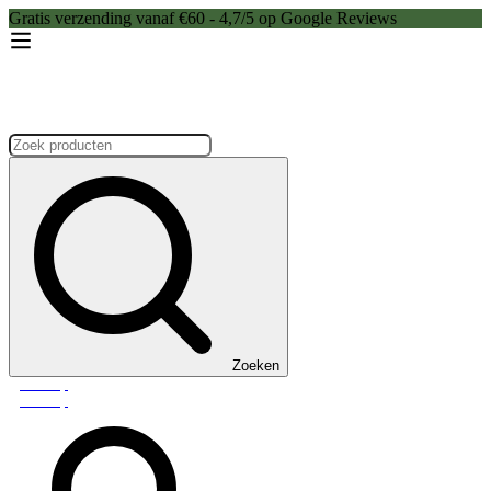
Gratis verzending vanaf €60 - 4,7/5 op Google Reviews
Zoeken:
Zoeken
Webshop
Webshop