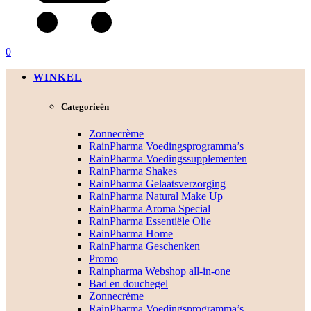
0
WINKEL
Categorieën
Zonnecrème
RainPharma Voedingsprogramma’s
RainPharma Voedingssupplementen
RainPharma Shakes
RainPharma Gelaatsverzorging
RainPharma Natural Make Up
RainPharma Aroma Special
RainPharma Essentiële Olie
RainPharma Home
RainPharma Geschenken
Promo
Rainpharma Webshop all-in-one
Bad en douchegel
Zonnecrème
RainPharma Voedingsprogramma’s