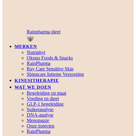
Rainpharma dieet
MERKEN
Nutriphyt
Okono Foods & Snacks
RainPharma
Ray Care Sensitive Skin
Shinncare Intieme Verzorging
KINESITHERAPIE
WAT WE DOEN
Begeleiding op maat
Voeding en dieet
GLP-1 begeleiding
Suikeranalyse
DNA-analyse
Menopauze
Onze trajecten
RainPharma