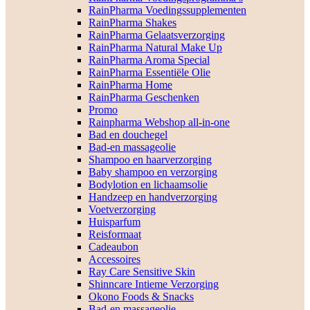
RainPharma Voedingssupplementen
RainPharma Shakes
RainPharma Gelaatsverzorging
RainPharma Natural Make Up
RainPharma Aroma Special
RainPharma Essentiële Olie
RainPharma Home
RainPharma Geschenken
Promo
Rainpharma Webshop all-in-one
Bad en douchegel
Bad-en massageolie
Shampoo en haarverzorging
Baby shampoo en verzorging
Bodylotion en lichaamsolie
Handzeep en handverzorging
Voetverzorging
Huisparfum
Reisformaat
Cadeaubon
Accessoires
Ray Care Sensitive Skin
Shinncare Intieme Verzorging
Okono Foods & Snacks
Bad-en massageolie