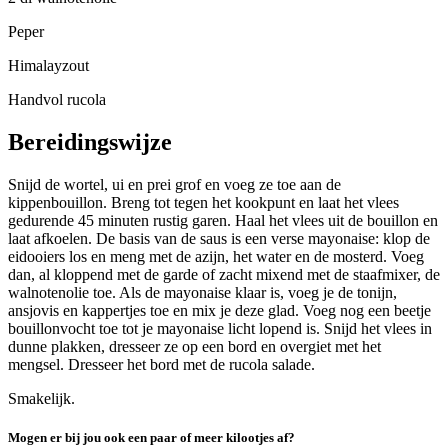
Peper
Himalayzout
Handvol rucola
Bereidingswijze
Snijd de wortel, ui en prei grof en voeg ze toe aan de
kippenbouillon. Breng tot tegen het kookpunt en laat het vlees
gedurende 45 minuten rustig garen. Haal het vlees uit de bouillon en
laat afkoelen. De basis van de saus is een verse mayonaise: klop de
eidooiers los en meng met de azijn, het water en de mosterd. Voeg
dan, al kloppend met de garde of zacht mixend met de staafmixer, de
walnotenolie toe. Als de mayonaise klaar is, voeg je de tonijn,
ansjovis en kappertjes toe en mix je deze glad. Voeg nog een beetje
bouillonvocht toe tot je mayonaise licht lopend is. Snijd het vlees in
dunne plakken, dresseer ze op een bord en overgiet met het
mengsel. Dresseer het bord met de rucola salade.
Smakelijk.
Mogen er bij jou ook een paar of meer kilootjes af?