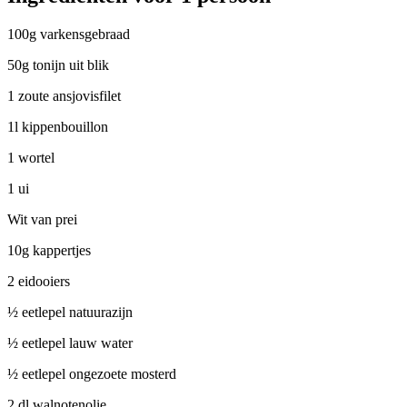
100g varkensgebraad
50g tonijn uit blik
1 zoute ansjovisfilet
1l kippenbouillon
1 wortel
1 ui
Wit van prei
10g kappertjes
2 eidooiers
½ eetlepel natuurazijn
½ eetlepel lauw water
½ eetlepel ongezoete mosterd
2 dl walnotenolie