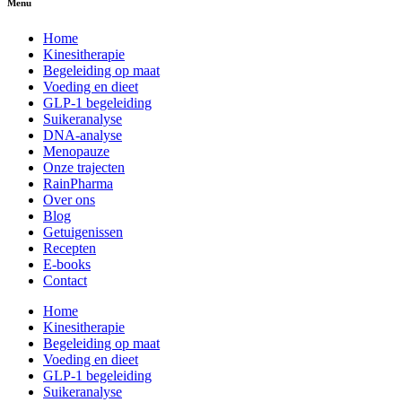
Menu
Home
Kinesitherapie
Begeleiding op maat
Voeding en dieet
GLP-1 begeleiding
Suikeranalyse
DNA-analyse
Menopauze
Onze trajecten
RainPharma
Over ons
Blog
Getuigenissen
Recepten
E-books
Contact
Home
Kinesitherapie
Begeleiding op maat
Voeding en dieet
GLP-1 begeleiding
Suikeranalyse