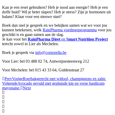
Kan je een reset gebruiken? Heb je nood aan energie? Heb je een
doffe huid? Wil je beter slapen? Heb je stress? Zijn je hormonen uit
balans? Klaar voor een nieuwe start?
Boek dan snel je gesprek en we bekijken samen wat we voor jou
kunnen betekenen, welk
RainPharma voedingsprogramma
voor jou
geschikt is en gaan samen aan de slag.
Je kan voor het
RainPharma Dieet
en
Smart Nutrition Project
terecht zowel in Lier als Mechelen.
Boek je gesprek via
info@corporella.be
Voor Lier: bel 03 488 02 74, Antwerpsesteenweg 212
Voor Mechelen: bel 015 43 33 64, Guldenstraat 27
Prev
Vorige
Roerbakgerecht met witloof, champignons en zalm
Volgende
Avocado gevuld met gepluisde kip en verse basilicum
mayonaise.
Next