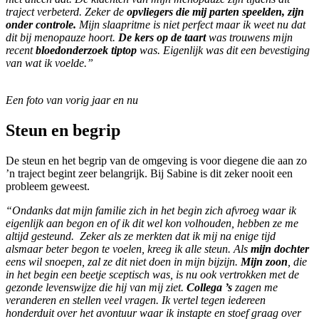
traject verbeterd. Zeker de
opvliegers die mij parten speelden, zijn
onder controle.
Mijn slaapritme is niet perfect maar ik weet nu dat
dit bij menopauze hoort.
De kers op de taart
was trouwens mijn
recent
bloedonderzoek tiptop
was. Eigenlijk was dit een bevestiging
van wat ik voelde.”
Een foto van vorig jaar en nu
Steun en begrip
De steun en het begrip van de omgeving is voor diegene die aan zo
’n traject begint zeer belangrijk. Bij Sabine is dit zeker nooit een
probleem geweest.
“Ondanks dat mijn familie zich in het begin zich afvroeg waar ik
eigenlijk aan begon en of ik dit wel kon volhouden, hebben ze me
altijd gesteund. Zeker als ze merkten dat ik mij na enige tijd
alsmaar beter begon te voelen, kreeg ik alle steun. Als
mijn dochter
eens wil snoepen, zal ze dit niet doen in mijn bijzijn.
Mijn zoon
, die
in het begin een beetje sceptisch was, is nu ook vertrokken met de
gezonde levenswijze die hij van mij ziet.
Collega ’s
zagen me
veranderen en stellen veel vragen. Ik vertel tegen iedereen
honderduit over het avontuur waar ik instapte en stoef graag over