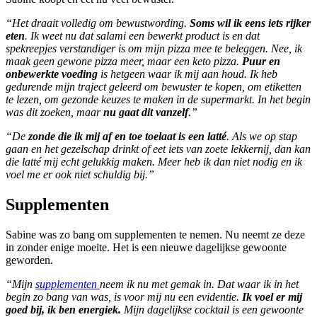
“Het draait volledig om bewustwording.
Soms wil ik eens iets rijker
eten
. Ik weet nu dat salami een bewerkt product is en dat
spekreepjes verstandiger is om mijn pizza mee te beleggen. Nee, ik
maak geen gewone pizza meer, maar een keto pizza.
Puur en
onbewerkte voeding
is hetgeen waar ik mij aan houd. Ik heb
gedurende mijn traject geleerd om bewuster te kopen, om etiketten
te lezen, om gezonde keuzes te maken in de supermarkt. In het begin
was dit zoeken, maar
nu gaat dit vanzelf
.”
“De
zonde die ik mij af en toe toelaat is een latté
. Als we op stap
gaan en het gezelschap drinkt of eet iets van zoete lekkernij, dan kan
die latté mij echt gelukkig maken. Meer heb ik dan niet nodig en ik
voel me er ook niet schuldig bij.”
Supplementen
Sabine was zo bang om supplementen te nemen. Nu neemt ze deze
in zonder enige moeite. Het is een nieuwe dagelijkse gewoonte
geworden.
“Mijn
supplementen
neem ik nu met gemak in. Dat waar ik in het
begin zo bang van was, is voor mij nu een evidentie.
Ik voel er mij
goed bij, ik ben energiek.
Mijn dagelijkse cocktail is een gewoonte