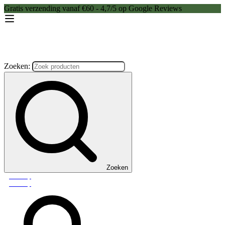
Gratis verzending vanaf €60 - 4,7/5 op Google Reviews
Zoeken:
Zoeken
Webshop
Webshop