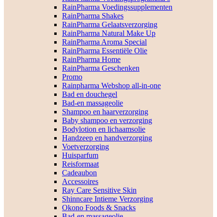
RainPharma Voedingssupplementen
RainPharma Shakes
RainPharma Gelaatsverzorging
RainPharma Natural Make Up
RainPharma Aroma Special
RainPharma Essentiële Olie
RainPharma Home
RainPharma Geschenken
Promo
Rainpharma Webshop all-in-one
Bad en douchegel
Bad-en massageolie
Shampoo en haarverzorging
Baby shampoo en verzorging
Bodylotion en lichaamsolie
Handzeep en handverzorging
Voetverzorging
Huisparfum
Reisformaat
Cadeaubon
Accessoires
Ray Care Sensitive Skin
Shinncare Intieme Verzorging
Okono Foods & Snacks
Bad-en massageolie