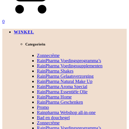
0
WINKEL
Categorieën
Zonnecrème
RainPharma Voedingsprogramma’s
RainPharma Voedingssupplementen
RainPharma Shakes
RainPharma Gelaatsverzorging
RainPharma Natural Make Up
RainPharma Aroma Special
RainPharma Essentiële Olie
RainPharma Home
RainPharma Geschenken
Promo
Rainpharma Webshop all-in-one
Bad en douchegel
Zonnecrème
RainPharma Voedingsprogramma’s