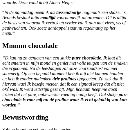
waarde. Deze vond ik bij Albert Heijn.”
“
In de namiddag neem ik als
tussendoortje
nogmaals een shake. ’ s
Avonds bestaat mijn
maaltijd
voornamelijk uit groenten. Dit is altijd
de basis van waaruit ik vertrek en verder vul ik aan met vlees, vis of
peulvruchten. Ook zoete aardappel staat nu regelmatig op het
menu”
Mmmm chocolade
“Ik kan nu zo genieten van een stukje
pure chocolade
. Ik laat dit
echt smelten in mijn mond en geniet met volle teugen van de smaken
die vrijkomen. Na de feestdagen zat onze voorraadkast vol met
snoeperij. Op een bepaald moment heb ik mij niet kunnen houden
en heb ik zonder nadenken
drie pralines
opgegeten. Zo ziek dat ik
hiervan was! Ik besefte meteen dat ik een signaal kreeg dat dit niet
oké was. Ik werd letterlijk gestraft. Mijn lichaam heeft me doen
inzien dat het pure, onbewerkte voeding nodig heeft. Dat stukje
pure
chocolade is voor mij nu dé praline waar ik echt gelukkig van kan
worden
.”
Bewustwording
Sabine koopt en eet nu veel bewuster.