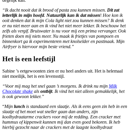
degelijk kan.
“Ik dacht nooit dat ik brood of pasta zou kunnen missen.
Dit zat
letterlijk in mijn hoofd
.
Natuurlijk kan ik dat missen
!
Hoe kon ik
ooit denken dat ik mijn Cola light niet zou kunnen missen? Ik denk
er nu niet meer aan en ik vind het niet meer lekker. Ik beschouw het
zelfs als vergif. Bruiswater is nu voor mij een prima vervanger. Ook
frieten doen mij niets meer. Nu maak ik frietjes van pompoen en
binnenkort ga ik experimenteren met knolselder en pastinaak. Mijn
Airfryer is hiervoor mijn beste vriend.”
Het is een leefstijl
Sabine ’s eetgewoonten zien er nu heel anders uit. Het is helemaal
niet moeilijk, het is een levensstijl.
“Voor mij mag het snel gaan ’s morgens. Ik drink nu mijn
Milk
Chocolate shake
als
ontbijt
. Ik vind het niet alleen gemakkelijk, het
is ook gewoon lekker.”
“
Mijn
lunch
is standaard een slaatje. Als ik eens geen zin heb in een
slaatje of het moet wat sneller gaan dan anders, zijn
koolhydraatarme crackers voor mij de redding. Een cracker met
hummus of kippenwit kunnen mij dan even goed bekoren. Ik heb
hierbij gezocht naar de crackers met de laagste koolhydraat