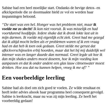
Sabine had een heel moeilijke start. Ondanks de hevige detox- en
afkickperiode die ze doormaakte hield ze vol en werden haar
inspanningen beloond.
“De start was een hel. Honger was het probleem niet, maar
ik
voelde me zo slecht
! Ik kon niet vooruit. Ik was misselijk en had
voortdurend hoofdpijn. Iedere shake dat ik dronk lokte last uit in
mijn darmen. Ik voelde mij eigenlijk echt ziek. Greet had me gezegd
dat ik altijd mocht bellen als er problemen waren of ik een vraag
had en dat heb ik toen ook gedaan. Greet stelde me gerust dat
afkickverschijnselen erbij hoorden, maar dat het bij mij duidelijk wel
intenser was en langer duurde dan normaal. Greet legde uit hoe ik
dan mijn shakes anders moest doseren, hoe ik mijn voeding kon
aanpassen en dat ik onder andere een glas lauw citroenwater moest
drinken. Hoe zou dat nu kunnen helpen, vroeg ik me af? ”
Een voorbeeldige leerling
Sabine had als doel om zich goed te voelen. Ze wilde resultaat en
heeft ieder advies alsook haar programma heel consequent gevolgd.
Sabine is leerkracht, maar nu was zij mijn leerling. Ze heeft het
voorbeeldig gedaan!