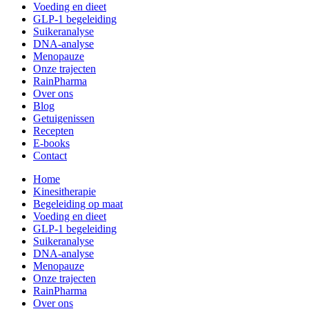
Voeding en dieet
GLP-1 begeleiding
Suikeranalyse
DNA-analyse
Menopauze
Onze trajecten
RainPharma
Over ons
Blog
Getuigenissen
Recepten
E-books
Contact
Home
Kinesitherapie
Begeleiding op maat
Voeding en dieet
GLP-1 begeleiding
Suikeranalyse
DNA-analyse
Menopauze
Onze trajecten
RainPharma
Over ons