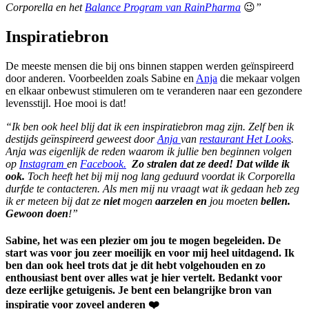
Corporella en het
Balance Program van RainPharma
😉
”
Inspiratiebron
De meeste mensen die bij ons binnen stappen werden geïnspireerd
door anderen. Voorbeelden zoals Sabine en
Anja
die mekaar volgen
en elkaar onbewust stimuleren om te veranderen naar een gezondere
levensstijl. Hoe mooi is dat!
“Ik ben ook heel blij dat ik een inspiratiebron mag zijn. Zelf ben ik
destijds geïnspireerd geweest door
Anja
van
restaurant Het Looks
.
Anja was eigenlijk de reden waarom ik jullie ben beginnen volgen
op
Instagram
en
Facebook.
Zo stralen dat ze deed! Dat wilde ik
ook.
Toch heeft het bij mij nog lang geduurd voordat ik Corporella
durfde te contacteren. Als men mij nu vraagt wat ik gedaan heb zeg
ik er meteen bij dat ze
niet
mogen
aarzelen en
jou moeten
bellen.
Gewoon doen
!”
Sabine, het was een plezier om jou te mogen begeleiden. De
start was voor jou zeer moeilijk en voor mij heel uitdagend. Ik
ben dan ook heel trots dat je dit hebt volgehouden en zo
enthousiast bent over alles wat je hier vertelt. Bedankt voor
deze eerlijke getuigenis. Je bent een belangrijke bron van
inspiratie voor zoveel anderen ❤️