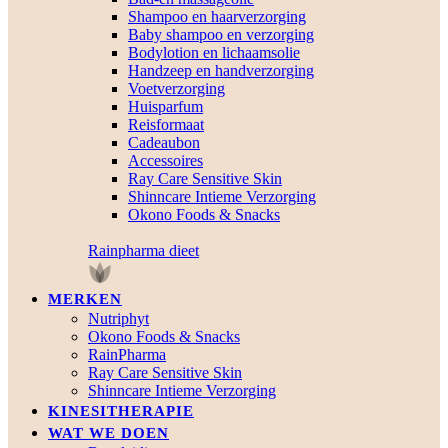
Shampoo en haarverzorging
Baby shampoo en verzorging
Bodylotion en lichaamsolie
Handzeep en handverzorging
Voetverzorging
Huisparfum
Reisformaat
Cadeaubon
Accessoires
Ray Care Sensitive Skin
Shinncare Intieme Verzorging
Okono Foods & Snacks
Rainpharma dieet
MERKEN
Nutriphyt
Okono Foods & Snacks
RainPharma
Ray Care Sensitive Skin
Shinncare Intieme Verzorging
KINESITHERAPIE
WAT WE DOEN