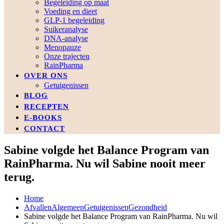
Begeleiding op maat
Voeding en dieet
GLP-1 begeleiding
Suikeranalyse
DNA-analyse
Menopauze
Onze trajecten
RainPharma
OVER ONS
Getuigenissen
BLOG
RECEPTEN
E-BOOKS
CONTACT
Sabine volgde het Balance Program van
RainPharma. Nu wil Sabine nooit meer
terug.
Home
Afvallen
Algemeen
Getuigenissen
Gezondheid
Sabine volgde het Balance Program van RainPharma. Nu wil