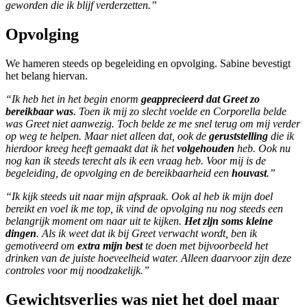
geworden die ik blijf verderzetten.”
Opvolging
We hameren steeds op begeleiding en opvolging. Sabine bevestigt
het belang hiervan.
“Ik heb het in het begin enorm
geapprecieerd dat Greet zo
bereikbaar was
. Toen ik mij zo slecht voelde en Corporella belde
was Greet niet aanwezig. Toch belde ze me snel terug om mij verder
op weg te helpen. Maar niet alleen dat, ook de
geruststelling
die ik
hierdoor kreeg heeft gemaakt dat ik het
volgehouden
heb. Ook nu
nog kan ik steeds terecht als ik een vraag heb. Voor mij is de
begeleiding, de opvolging en de bereikbaarheid een
houvast
.”
“Ik kijk steeds uit naar mijn afspraak. Ook al heb ik mijn doel
bereikt en voel ik me top, ik vind de opvolging nu nog steeds een
belangrijk moment om naar uit te kijken.
Het zijn soms kleine
dingen
. Als ik weet dat ik bij Greet verwacht wordt, ben ik
gemotiveerd om
extra mijn best
te doen met bijvoorbeeld het
drinken van de juiste hoeveelheid water. Alleen daarvoor zijn deze
controles voor mij noodzakelijk.”
Gewichtsverlies was niet het doel maar