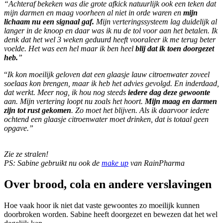
“Achteraf bekeken was die grote afkick natuurlijk ook een teken dat
mijn darmen en maag voorheen al niet in orde waren en
mijn
lichaam nu een signaal gaf.
Mijn verteringssysteem lag duidelijk al
langer in de knoop en daar was ik nu de tol voor aan het betalen. Ik
denk dat het wel 3 weken geduurd heeft vooraleer ik me terug beter
voelde. Het was een hel maar ik ben heel
blij dat ik toen doorgezet
heb.
”
“
Ik kon moeilijk geloven dat een glaasje lauw citroenwater zoveel
soelaas kon brengen, maar ik heb het advies gevolgd. En inderdaad,
dat werkt. Meer nog, ik hou nog steeds
iedere dag deze gewoonte
aan. Mijn vertering loopt nu zoals het hoort.
Mijn maag en darmen
zijn tot rust gekomen
. Zo moet het blijven. Als ik daarvoor iedere
ochtend een glaasje citroenwater moet drinken, dat is totaal geen
opgave.”
Zie ze stralen!
PS: Sabine gebruikt nu ook de
make up
van RainPharma
Over brood, cola en andere verslavingen
Hoe vaak hoor ik niet dat vaste gewoontes zo moeilijk kunnen
doorbroken worden. Sabine heeft doorgezet en bewezen dat het wel