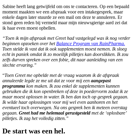
Sabine heeft lang getwijfeld om ons te contacteren. Op een bepaald
moment maakten we een afspraak voor een intakegesprek, maar
enkele dagen later stuurde ze een mail om deze te annuleren. Er
stond geen reden bij vermeld maar mijn nieuwsgierige aard zei dat
ik haar even moest opbellen.
“Toen ik mijn afspraak met Greet had vastgelegd was ik nog verder
beginnen opzoeken over het
Balance Program van RainPharma.
Toen stelde ik vast dat ik ook supplementen moest nemen. Ik sloeg
echt in paniek omdat ik zo moeilijk pilletjes kan doorslikken. Ik zou
zelfs durven spreken over een fobie, dit naar aanleiding van een
slechte ervaring.”
“
Toen Greet me opbelde met de vraag waarom ik de afspraak
annuleerde legde ze me uit dat ze voor mij een
aangepast
programma
kon maken. Ik zou enkel de supplementen kunnen
gebruiken die ik kon openbreken of deze in poedervorm zodat ik ze
maar moest oplossen in water. Ik ben dan toch op gesprek gegaan.
Ik wilde haar oplossingen voor mij wel even aanhoren en het
eventueel toch overwegen. Na ons gesprek ben ik meteen overstag
gegaan.
Greet had me helemaal gerustgesteld
met de ‘oplosbare’
pilletjes. Ik zag het volledig zitten.”
De start was een hel.