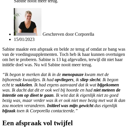
Sabine nooit meer terug.
Geschreven door
Corporella
15/01/2023
Sabine maakte een afspraak en belde ze terug af omdat ze bang was
van de voedingssupplementen. Toch heb ik haar kunnen overtuigen
om het te proberen. Sabine is 13 kg afgevallen, terwijl dit niet haar
initiële doel was. Nu wil Sabine nooit meer terug.
“Ik begon te merken dat ik in de
menopauze
kwam met de
bijhorende kwaaltjes. Ik had
opvliegers
, ik
sliep slecht
. Ik begon
echt te
sukkelen
. Ik had ergens aanvaard dat ik wat
bijgekomen
was. Ik dacht dat dit er ook wel bij hoorde en had
niet meteen de
intentie om op dieet te gaan
. Ik wist dat ik eigenlijk niet zo goed
bezig was, maar verder was ik er ook niet mee bezig met
wat ik dan
zou moeten veranderen.
Initieel was mijn gewicht
dus eigenlijk
bijzaak
toen ik Corporella contacteerde.”
Een afspraak vol twijfel