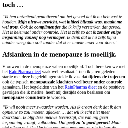
toch …
“Ik ben ontzettend gemotiveerd om het gevoel dat ik nu heb vast te
houden.
Mijn nieuwe gewicht, wat initieel bijzaak was, maakt me
wel trots.
Ook de
complimentjes
die ik krijg versterken dat gevoel.
Het is helemaal onder controle. Het is zelfs zo dat ik
zonder enige
inspanning vanzelf nog vermager
. Ik denk dat ik nu zelfs bijna
minder weeg dan ooit zonder dat ik er moeite moet voor doen.”
Afslanken in de menopauze is moeilijk.
Vrouwen in de menopauze vallen moeilijk af. Toch bereiken we met
het
RainPharma dieet
vaak wél resultaat. Toen ik jaren geleden
startte met deze begeleidingen stelde ik vast dat
tijdens de trajecten
ook de typisch
menopauzale klachten veel beter onder controle
geraakten. Het begeleiden van het
RainPharma dieet
en de positieve
gevolgen die ik merkte, heeft mij destijds doen beslissen om
menopauze consulente
te worden.
“Ik wil nooit meer zwaarder worden. Als ik eraan denk dat ik dan
opnieuw zo zou moeten afkicken … dat wil ik echt niet meer
doorstaan. Ik blijf deze nieuwe levensstijl, die van mij geen
inspanning vraagt, volhouden. Dat geeft
zo ’n goed gevoel!
Maar
niet alleen dat. De klachten van mijn menopauze zijn tijdens dit