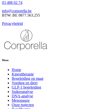
03 488 02 74
info@corporella.be
BTW: BE 0877.563.255
Privacybeleid
Menu
Home
Kinesitherapie
Begeleiding op maat
Voeding en dieet
GLP-1 begeleiding
Suikeranalyse
DNA-analyse
Menopauze
Onze trajecten