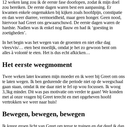
12 weken lang zou ik de eerste fase doorlopen, zodat ik mijn doel
zou bereiken. De eerste dagen waren best een aanpassing. Er
kwamen enkele ongemakken bij kijken zoals hoofdpijn, constipatie
en dan weer diarree, vermoeidheid, maar geen honger. Geen nood,
hiervoor had Greet ons gewaarschuwd. De eerste dagen waren de
hardste. Nadien was ik enkel nog flauw en had ik ‘goesting in
zoetigheden’.
In het begin was het wegen van de groenten en niet elke dag
vlees/vis/… eten best moeilijk, omdat je het zo gewoon bent om
alles à volonté te eten. Het is dus echt afkicken…
Het eerste weegmoment
Twee weken later kwamen mijn moeder en ik weer bij Greet om ons
te laten wegen. Ik ben gedurende die periode niet op de weegschaal
gaan staan, omdat ik me daar niet te fel op wou focussen. Ik woog
3,3kg minder. Dit was pas motivatie om verder te gaan! We konden
met al onze vragen bij Greet terecht en met opgeheven hoofd
vertrokken we weer naar huis!
Bewegen, bewegen, bewegen
Ik kreeg groen licht van Greet om terug te trainen en dat deed ik dan