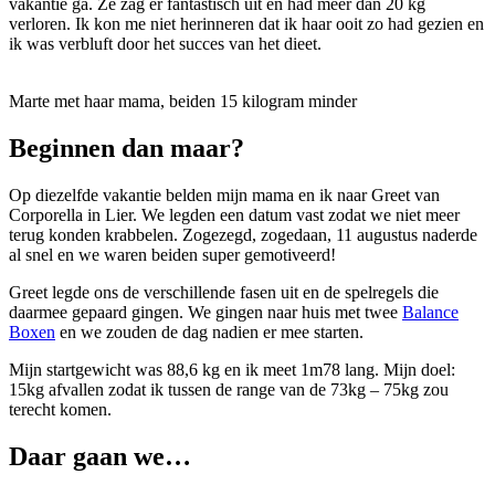
vakantie ga. Ze zag er fantastisch uit en had meer dan 20 kg
verloren. Ik kon me niet herinneren dat ik haar ooit zo had gezien en
ik was verbluft door het succes van het dieet.
Marte met haar mama, beiden 15 kilogram minder
Beginnen dan maar?
Op diezelfde vakantie belden mijn mama en ik naar Greet van
Corporella in Lier. We legden een datum vast zodat we niet meer
terug konden krabbelen. Zogezegd, zogedaan, 11 augustus naderde
al snel en we waren beiden super gemotiveerd!
Greet legde ons de verschillende fasen uit en de spelregels die
daarmee gepaard gingen. We gingen naar huis met twee
Balance
Boxen
en we zouden de dag nadien er mee starten.
Mijn startgewicht was 88,6 kg en ik meet 1m78 lang. Mijn doel:
15kg afvallen zodat ik tussen de range van de 73kg – 75kg zou
terecht komen.
Daar gaan we
…