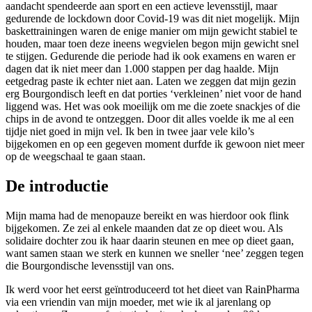
aandacht spendeerde aan sport en een actieve levensstijl, maar
gedurende de lockdown door Covid-19 was dit niet mogelijk. Mijn
baskettrainingen waren de enige manier om mijn gewicht stabiel te
houden, maar toen deze ineens wegvielen begon mijn gewicht snel
te stijgen. Gedurende die periode had ik ook examens en waren er
dagen dat ik niet meer dan 1.000 stappen per dag haalde. Mijn
eetgedrag paste ik echter niet aan. Laten we zeggen dat mijn gezin
erg Bourgondisch leeft en dat porties ‘verkleinen’ niet voor de hand
liggend was. Het was ook moeilijk om me die zoete snackjes of die
chips in de avond te ontzeggen. Door dit alles voelde ik me al een
tijdje niet goed in mijn vel. Ik ben in twee jaar vele kilo’s
bijgekomen en op een gegeven moment durfde ik gewoon niet meer
op de weegschaal te gaan staan.
De introductie
Mijn mama had de menopauze bereikt en was hierdoor ook flink
bijgekomen. Ze zei al enkele maanden dat ze op dieet wou. Als
solidaire dochter zou ik haar daarin steunen en mee op dieet gaan,
want samen staan we sterk en kunnen we sneller ‘nee’ zeggen tegen
die Bourgondische levensstijl van ons.
Ik werd voor het eerst geïntroduceerd tot het dieet van RainPharma
via een vriendin van mijn moeder, met wie ik al jarenlang op