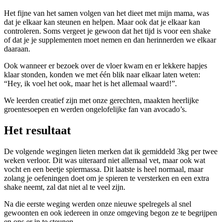
Het fijne van het samen volgen van het dieet met mijn mama, was
dat je elkaar kan steunen en helpen. Maar ook dat je elkaar kan
controleren. Soms vergeet je gewoon dat het tijd is voor een shake
of dat je je supplementen moet nemen en dan herinnerden we elkaar
daaraan.
Ook wanneer er bezoek over de vloer kwam en er lekkere hapjes
klaar stonden, konden we met één blik naar elkaar laten weten:
“Hey, ik voel het ook, maar het is het allemaal waard!”.
We leerden creatief zijn met onze gerechten, maakten heerlijke
groentesoepen en werden ongelofelijke fan van avocado’s.
Het resultaat
De volgende wegingen lieten merken dat ik gemiddeld 3kg per twee
weken verloor. Dit was uiteraard niet allemaal vet, maar ook wat
vocht en een beetje spiermassa. Dit laatste is heel normaal, maar
zolang je oefeningen doet om je spieren te versterken en een extra
shake neemt, zal dat niet al te veel zijn.
Na die eerste weging werden onze nieuwe spelregels al snel
gewoonten en ook iedereen in onze omgeving begon ze te begrijpen
en ons er in te steunen.