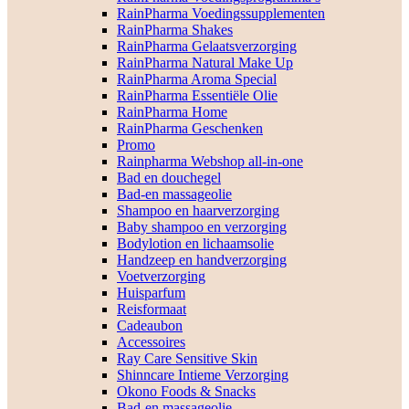
RainPharma Voedingssupplementen
RainPharma Shakes
RainPharma Gelaatsverzorging
RainPharma Natural Make Up
RainPharma Aroma Special
RainPharma Essentiële Olie
RainPharma Home
RainPharma Geschenken
Promo
Rainpharma Webshop all-in-one
Bad en douchegel
Bad-en massageolie
Shampoo en haarverzorging
Baby shampoo en verzorging
Bodylotion en lichaamsolie
Handzeep en handverzorging
Voetverzorging
Huisparfum
Reisformaat
Cadeaubon
Accessoires
Ray Care Sensitive Skin
Shinncare Intieme Verzorging
Okono Foods & Snacks
Bad-en massageolie