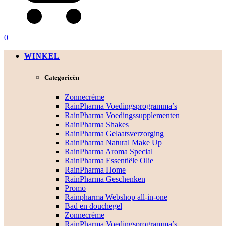
0
WINKEL
Categorieën
Zonnecrème
RainPharma Voedingsprogramma’s
RainPharma Voedingssupplementen
RainPharma Shakes
RainPharma Gelaatsverzorging
RainPharma Natural Make Up
RainPharma Aroma Special
RainPharma Essentiële Olie
RainPharma Home
RainPharma Geschenken
Promo
Rainpharma Webshop all-in-one
Bad en douchegel
Zonnecrème
RainPharma Voedingsprogramma’s