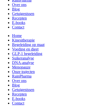
RainPharma
Over ons
Blog
Getuigenissen
Recepten
E-books
Contact
Home
Kinesitherapie
Begeleiding op maat
Voeding en dieet
GLP-1 begeleiding
Suikeranalyse
DNA-analyse
Menopauze
Onze trajecten
RainPharma
Over ons
Blog
Getuigenissen
Recepten
E-books
Contact