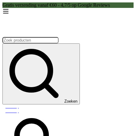
Gratis verzending vanaf €60 - 4,7/5 op Google Reviews
Zoeken:
Zoeken
Webshop
Webshop