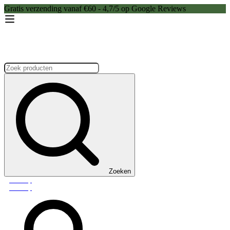
Gratis verzending vanaf €60 - 4,7/5 op Google Reviews
Zoeken:
Zoeken
Webshop
Webshop