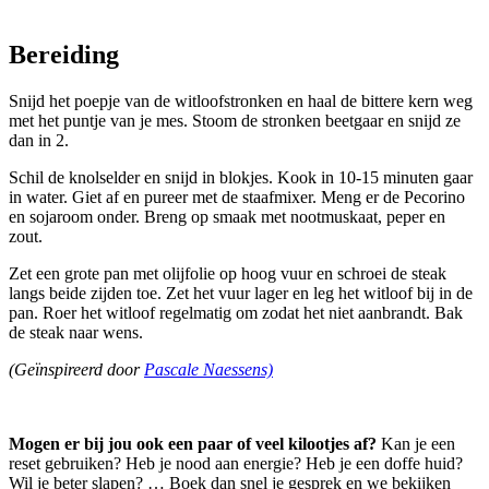
Bereiding
Snijd het poepje van de witloofstronken en haal de bittere kern weg
met het puntje van je mes. Stoom de stronken beetgaar en snijd ze
dan in 2.
Schil de knolselder en snijd in blokjes. Kook in 10-15 minuten gaar
in water. Giet af en pureer met de staafmixer. Meng er de Pecorino
en sojaroom onder. Breng op smaak met nootmuskaat, peper en
zout.
Zet een grote pan met olijfolie op hoog vuur en schroei de steak
langs beide zijden toe. Zet het vuur lager en leg het witloof bij in de
pan. Roer het witloof regelmatig om zodat het niet aanbrandt. Bak
de steak naar wens.
(Geïnspireerd door
Pascale Naessens)
Mogen er bij jou ook een paar of veel kilootjes af?
Kan je een
reset gebruiken? Heb je nood aan energie? Heb je een doffe huid?
Wil je beter slapen? … Boek dan snel je gesprek en we bekijken