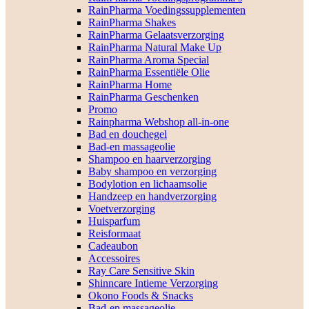
RainPharma Voedingssupplementen
RainPharma Shakes
RainPharma Gelaatsverzorging
RainPharma Natural Make Up
RainPharma Aroma Special
RainPharma Essentiële Olie
RainPharma Home
RainPharma Geschenken
Promo
Rainpharma Webshop all-in-one
Bad en douchegel
Bad-en massageolie
Shampoo en haarverzorging
Baby shampoo en verzorging
Bodylotion en lichaamsolie
Handzeep en handverzorging
Voetverzorging
Huisparfum
Reisformaat
Cadeaubon
Accessoires
Ray Care Sensitive Skin
Shinncare Intieme Verzorging
Okono Foods & Snacks
Bad-en massageolie