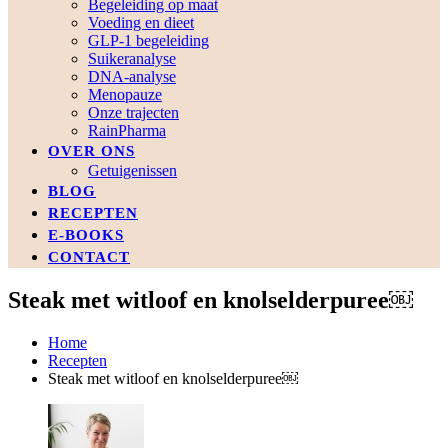
Begeleiding op maat
Voeding en dieet
GLP-1 begeleiding
Suikeranalyse
DNA-analyse
Menopauze
Onze trajecten
RainPharma
OVER ONS
Getuigenissen
BLOG
RECEPTEN
E-BOOKS
CONTACT
Steak met witloof en knolselderpuree￼
Home
Recepten
Steak met witloof en knolselderpuree￼