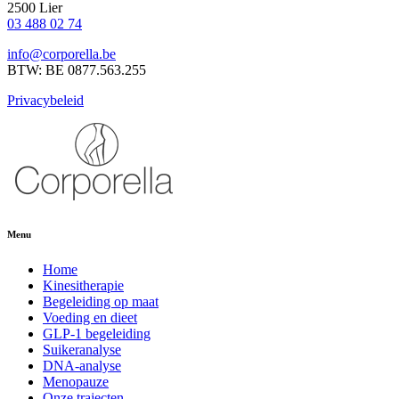
2500 Lier
03 488 02 74
info@corporella.be
BTW: BE 0877.563.255
Privacybeleid
Menu
Home
Kinesitherapie
Begeleiding op maat
Voeding en dieet
GLP-1 begeleiding
Suikeranalyse
DNA-analyse
Menopauze
Onze trajecten