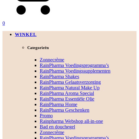
0
WINKEL
Categorieën
Zonnecrème
RainPharma Voedingsprogramma’s
RainPharma Voedingssupplementen
RainPharma Shakes
RainPharma Gelaatsverzorging
RainPharma Natural Make Up
RainPharma Aroma Special
RainPharma Essentiële Olie
RainPharma Home
RainPharma Geschenken
Promo
Rainpharma Webshop all-in-one
Bad en douchegel
Zonnecrème
RainPharma Voedingsprogramma’s