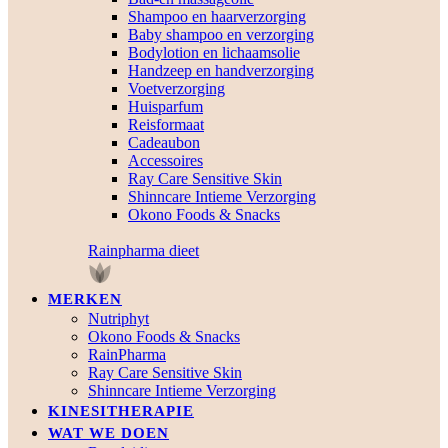
Shampoo en haarverzorging
Baby shampoo en verzorging
Bodylotion en lichaamsolie
Handzeep en handverzorging
Voetverzorging
Huisparfum
Reisformaat
Cadeaubon
Accessoires
Ray Care Sensitive Skin
Shinncare Intieme Verzorging
Okono Foods & Snacks
Rainpharma dieet
MERKEN
Nutriphyt
Okono Foods & Snacks
RainPharma
Ray Care Sensitive Skin
Shinncare Intieme Verzorging
KINESITHERAPIE
WAT WE DOEN