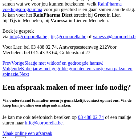
samen wat we voor jou kunnen betekenen, welk
RainPharma
voedingsprogramma
voor jou geschikt is en gaan samen aan de slag.
Je kan voor het
RainPharma Dieet
terecht bij
Greet
in Lier,
bij
Tijs
in Mechelen, bij
Vanessa
in Lier en Mechelen.
Boek je gesprek
via
info@corporella.be
,
tijs@corporella.be
of
vanessa@corporella.be
Voor Lier: bel 03 488 02 74, Antwerpsesteenweg 212Voor
Mechelen: bel 015 43 33 64, Guldenstraat 27
Prev
Vorige
Slaatje met witloof en gedroogde ham￼
Volgende
Kabeljauw met gegrilde groenten en sausje van paksoi en
spinazie.
Next
Een afspraak maken of meer info nodig?
Via onderstaand formulier neem je gemakkelijk contact op met ons. Via de
knop kan je online een afspraak maken.
Je kan me ook telefonisch bereiken op
03 488 02 74
of een mailtje
sturen naar
info@corporella.be
.
Maak online een afspraak