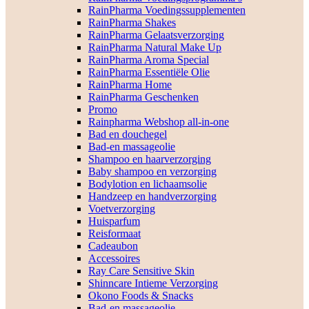
RainPharma Voedingssupplementen
RainPharma Shakes
RainPharma Gelaatsverzorging
RainPharma Natural Make Up
RainPharma Aroma Special
RainPharma Essentiële Olie
RainPharma Home
RainPharma Geschenken
Promo
Rainpharma Webshop all-in-one
Bad en douchegel
Bad-en massageolie
Shampoo en haarverzorging
Baby shampoo en verzorging
Bodylotion en lichaamsolie
Handzeep en handverzorging
Voetverzorging
Huisparfum
Reisformaat
Cadeaubon
Accessoires
Ray Care Sensitive Skin
Shinncare Intieme Verzorging
Okono Foods & Snacks
Bad-en massageolie