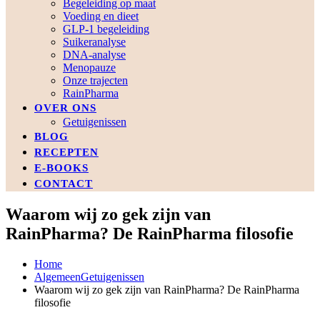
Begeleiding op maat
Voeding en dieet
GLP-1 begeleiding
Suikeranalyse
DNA-analyse
Menopauze
Onze trajecten
RainPharma
OVER ONS
Getuigenissen
BLOG
RECEPTEN
E-BOOKS
CONTACT
Waarom wij zo gek zijn van
RainPharma? De RainPharma filosofie
Home
Algemeen
Getuigenissen
Waarom wij zo gek zijn van RainPharma? De RainPharma
filosofie