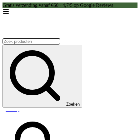
Gratis verzending vanaf €60 - 4,7/5 op Google Reviews
Zoeken:
Zoeken
Webshop
Webshop