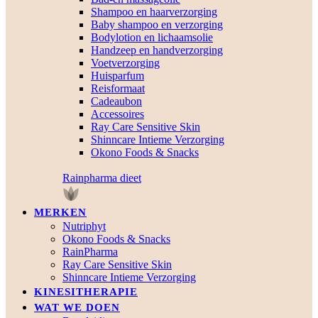
Shampoo en haarverzorging
Baby shampoo en verzorging
Bodylotion en lichaamsolie
Handzeep en handverzorging
Voetverzorging
Huisparfum
Reisformaat
Cadeaubon
Accessoires
Ray Care Sensitive Skin
Shinncare Intieme Verzorging
Okono Foods & Snacks
Rainpharma dieet
MERKEN
Nutriphyt
Okono Foods & Snacks
RainPharma
Ray Care Sensitive Skin
Shinncare Intieme Verzorging
KINESITHERAPIE
WAT WE DOEN