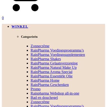
0
WINKEL
Categorieën
Zonnecrème
RainPharma Voedingsprogramma’s
RainPharma Voedingssupplementen
RainPharma Shakes
RainPharma Gelaatsverzorging
RainPharma Natural Make Up
RainPharma Aroma Special
RainPharma Essentiële Olie
RainPharma Home
RainPharma Geschenken
Promo
Rainpharma Webshop all-in-one
Bad en douchegel
Zonnecrème
RainPharma Voedingsprogramma’s