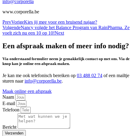
info@corporella
www.corporella.be
Prev
Vorige
Kies jij mee voor een bruisend najaar?
Volgende
Nancy volgde het Balance Program van RainPharma. Ze
voelt zich nu een 10 op 10!
Next
Een afspraak maken of meer info nodig?
Via onderstaand formulier neem je gemakkelijk contact op met ons. Via de
knop kan je online een afspraak maken.
Je kan me ook telefonisch bereiken op
03 488 02 74
of een mailtje
sturen naar
info@corporella.be
.
Maak online een afspraak
Naam
E-mail
Telefoon
Bericht
Verzenden