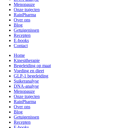
Menopauze
Onze trajecten
RainPharma
Over ons
Blog
Getuigenissen
Recepten
E-books
Contact
Home
Kinesitherapie
Begeleiding op maat
Voeding en dieet
GLP-1 begeleiding
Suikeranalyse
DNA-analyse
Menopauze
Onze trajecten
RainPharma
Over ons
Blog
Getuigenissen
Recepten
E-books