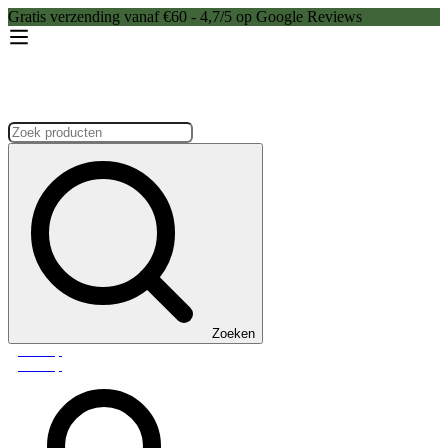
Gratis verzending vanaf €60 - 4,7/5 op Google Reviews
Zoeken:
Zoeken
Webshop
Webshop