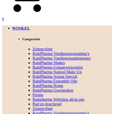
0
WINKEL
Categorieën
Zonnecrème
RainPharma Voedingsprogramma’s
RainPharma Voedingssupplementen
RainPharma Shakes
RainPharma Gelaatsverzorging
RainPharma Natural Make Up
RainPharma Aroma Special
RainPharma Essentiële Olie
RainPharma Home
RainPharma Geschenken
Promo
Rainpharma Webshop all-in-one
Bad en douchegel
Zonnecrème
RainPharma Voedingsprogramma’s