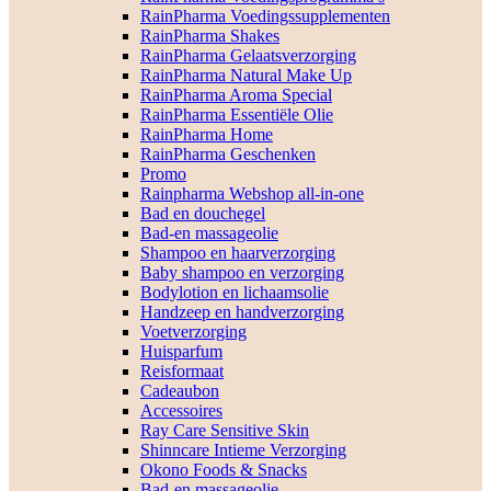
RainPharma Voedingssupplementen
RainPharma Shakes
RainPharma Gelaatsverzorging
RainPharma Natural Make Up
RainPharma Aroma Special
RainPharma Essentiële Olie
RainPharma Home
RainPharma Geschenken
Promo
Rainpharma Webshop all-in-one
Bad en douchegel
Bad-en massageolie
Shampoo en haarverzorging
Baby shampoo en verzorging
Bodylotion en lichaamsolie
Handzeep en handverzorging
Voetverzorging
Huisparfum
Reisformaat
Cadeaubon
Accessoires
Ray Care Sensitive Skin
Shinncare Intieme Verzorging
Okono Foods & Snacks
Bad-en massageolie