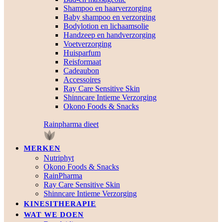
Shampoo en haarverzorging
Baby shampoo en verzorging
Bodylotion en lichaamsolie
Handzeep en handverzorging
Voetverzorging
Huisparfum
Reisformaat
Cadeaubon
Accessoires
Ray Care Sensitive Skin
Shinncare Intieme Verzorging
Okono Foods & Snacks
Rainpharma dieet
MERKEN
Nutriphyt
Okono Foods & Snacks
RainPharma
Ray Care Sensitive Skin
Shinncare Intieme Verzorging
KINESITHERAPIE
WAT WE DOEN