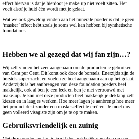
effect hiervan is dat je hierdoor je make-up niet voelt zitten. Het
voelt alsof je huid één wordt met je gelaat.
Wat we ook geweldig vinden aan het minerale poeder is dat je geen
‘masker’ effect hebt zoals je soms wel kan hebben bij synthetische
foundations.
Hebben we al gezegd dat wij fan zijn…?
Wij zelf vinden het zeer aangenaam om de producten te gebruiken
van Cent pur Cent. Dit komt ook door de borstels. Enerzijds zijn de
borstels super zacht en voelen ze heel aangenaam aan op het gelaat.
Anderzijds is het aanbrengen van deze foundation poeders heel
makkelijk, ook al ben je een leek en ben je niet vertrouwd met
make-up. Je kan met deze producten heel makkelijk je dekking zelf
kiezen en in laagjes werken. Hoe meer lagen je aanbrengt hoe meer
het product dekt zonder een masker-effect te creëren. Je moet dus
geen volleerd visagiste zijn om je te op te maken.
Gebruiksvriendelijk en zuinig
Met deze producten kan je jezelf dus makkelijk opmaken op een