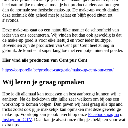
heel natuurlijke manier, al moet je het product anders aanbrengen
dan de normale synthetische make-up. De make-up wordt dankzij
deze techniek één geheel met je gelaat en blijft goed zitten tot
s’avonds.
Deze make-up gaat op een natuurlijke manier de schoonheid van
ieder van ons accentueren. Wij vinden het dan ook geweldig is dat
de make-up goed is voor elke leeftijd en voor ieder huidtype.
Bovendien zijn de producten van Cent pur Cent heel zuinig in
gebruik. Je komt echt super lang toe met een potje mineraal poeder.
Hier vind alle producten van Cent pur Cent
https://corporella.be/product-categorie/make-up-cent-pur-cent/
Wij leren je graag opmaken
Hoe je dit allemaal kan toepassen en best aanbrengt kunnen wij je
aanleren. Na de lockdown zijn jullie zeer welkom om bij ons een
workshop te komen volgen. Dan geven wij heel graag alle tips and
tricks zodat ook jij je makkelijk kan opmaken met deze geweldige
make-up. Voorlopig kan je ook terecht op onze
Facebook pagina
of
Instagram IGTV
. Daar kan je alvast onze filmpjes bekijken voor wat
extra tips.