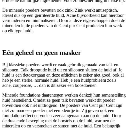
efficiënte natuurlijke ingrediënten voor zonbescherming in make up.
De minerale poeders bevatten ook zink. Zink werkt antiseptisch,
ideaal dus op een geïrriteerde huid. Acne bijvoorbeeld kan hierdoor
verminderen en minimaliseren. Door al deze eigenschappen doen de
mineralen in de poeders van de Cent pur Cent producten hun werk
op elk type huid.
Eén geheel en geen masker
Bij klassieke poeders wordt er vaak gebruik gemaakt van talk en
siliconen. Talk droogt de huid uit en siliconen sluiten de huid af. Je
huid is een detoxorgaan en deze afdichten is zeker niet goed, ook al
heb je een sterke, normale huid. Heb je een huidprobleem zoals
acné, couperose, … dan is dit zéker een boosdoener.
Minerale foundations daarentegen werken dankzij hun samenstelling
huid herstellend. Omdat ze geen talk bevatten werkt dit poeder
bovendien ook niet uitdrogend. De poeders van Cent pur Cent zijn
niet zo maar een poeder met een kleurtje in. Zij geven ook een
foundation-effect en voelen zeer aangenaam aan op de huid. Door
de draaiende beweging met de borstels op de huid, warmen de
mineralen op en versmelten ze samen met de huid. Een belangrijk