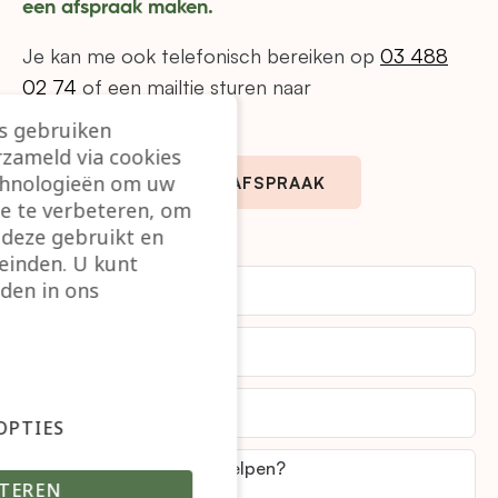
een afspraak maken.
Je kan me ook telefonisch bereiken op
03 488
02 74
of een mailtje sturen naar
info@corporella.be
.
rs gebruiken
rzameld via cookies
echnologieën om uw
MAAK ONLINE EEN AFSPRAAK
te te verbeteren, om
 deze gebruikt en
einden. U kunt
den in ons
OPTIES
TEREN