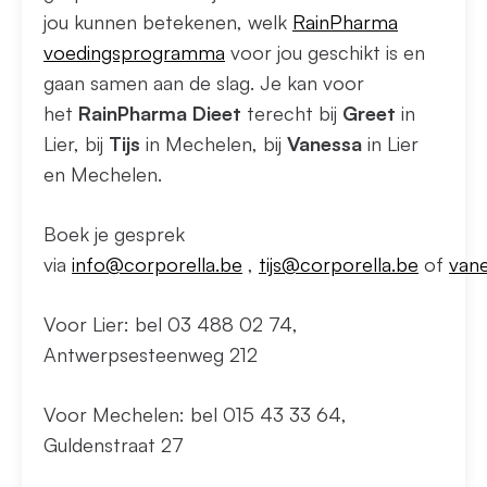
jou kunnen betekenen, welk
RainPharma
voedingsprogramma
voor jou geschikt is en
gaan samen aan de slag. Je kan voor
het
RainPharma Dieet
terecht bij
Greet
in
Lier, bij
Tijs
in Mechelen, bij
Vanessa
in Lier
en Mechelen.
Boek je gesprek
via
info@corporella.be
,
tijs@corporella.be
of
van
Voor Lier: bel 03 488 02 74,
Antwerpsesteenweg 212
Voor Mechelen: bel 015 43 33 64,
Guldenstraat 27