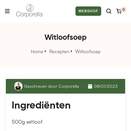
0
WEBSHOP
Witloofsoep
Home
Recepten
Witloofsoep
Geschreven door
Corporella
08/01/2023
Ingrediënten
500g witloof