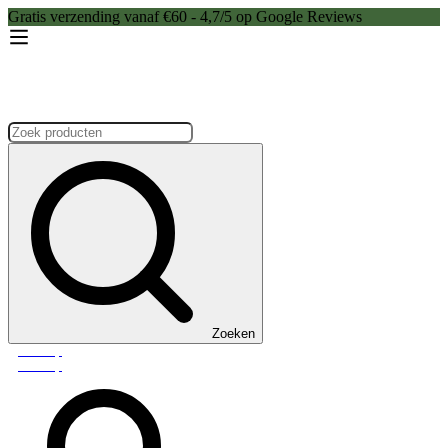
Gratis verzending vanaf €60 - 4,7/5 op Google Reviews
Zoeken:
Zoeken
Webshop
Webshop