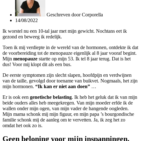
Geschreven door
Corporella
14/08/2022
Ik worstel nu een 10-tal jaar met mijn gewicht. Nochtans eet ik
gezond en beweeg ik redelijk.
Toen ik mij verdiepte in de wereld van de hormonen, ontdekte ik dat
de voorbereiding tot de menopauze eigenlijk al 8 jaar vooraf begint.
Mijn
menopauze
startte op mijn 53. Ik tel 8 jaar terug. Dat is het
dus! Voor mij klopt dit als een bus.
De eerste symptomen zijn slecht slapen, hoofdpijn en verdwijnen
van de taille, gevolgd door toename van buikvet. Nogmaals, het zijn
mijn hormonen.
“Ik kan er niet aan doen”
…
Er is ook een
genetische belasting
. Ik heb het geluk dat ik van mijn
beide ouders alles heb meegekregen. Van mijn moeder erfde ik de
wallen onder mijn ogen, van mijn vader de hangende oogleden.
Mijn mama schonk mij mijn figuur, en mijn papa ’s bourgondische
familie schonk mij de aanleg om te vervetten. Ja, ik zeg het zo
omdat het ook zo is.
Geen beloning voor mijn inspanningen.