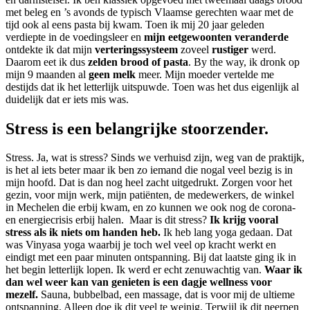
met beleg en ’s avonds de typisch Vlaamse gerechten waar met de
tijd ook al eens pasta bij kwam. Toen ik mij 20 jaar geleden
verdiepte in de voedingsleer en
mijn eetgewoonten veranderde
ontdekte ik dat mijn
verteringssysteem
zoveel
rustiger
werd.
Daarom eet ik dus
zelden brood of pasta
. By the way, ik dronk op
mijn 9 maanden al
geen melk
meer. Mijn moeder vertelde me
destijds dat ik het letterlijk uitspuwde. Toen was het dus eigenlijk al
duidelijk dat er iets mis was.
Stress is een belangrijke stoorzender.
Stress. Ja, wat is stress? Sinds we verhuisd zijn, weg van de praktijk,
is het al iets beter maar ik ben zo iemand die nogal veel bezig is in
mijn hoofd. Dat is dan nog heel zacht uitgedrukt. Zorgen voor het
gezin, voor mijn werk, mijn patiënten, de medewerkers, de winkel
in Mechelen die erbij kwam, en zo kunnen we ook nog de corona-
en energiecrisis erbij halen. Maar is dit stress?
Ik krijg vooral
stress als ik niets om handen heb.
Ik heb lang yoga gedaan. Dat
was Vinyasa yoga waarbij je toch wel veel op kracht werkt en
eindigt met een paar minuten ontspanning. Bij dat laatste ging ik in
het begin letterlijk lopen. Ik werd er echt zenuwachtig van.
Waar ik
dan wel weer kan van genieten is een dagje wellness voor
mezelf.
Sauna, bubbelbad, een massage, dat is voor mij de ultieme
ontspanning. Alleen doe ik dit veel te weinig. Terwijl ik dit neerpen