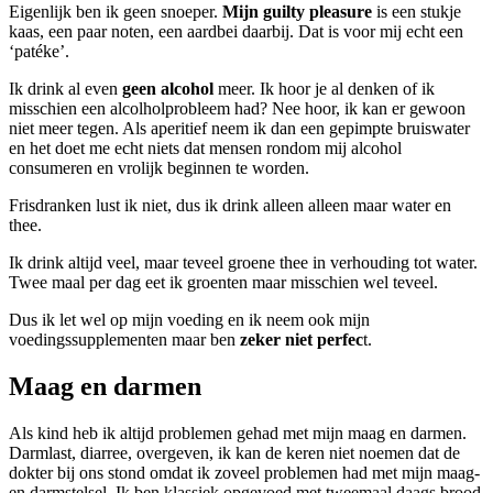
Eigenlijk ben ik geen snoeper.
Mijn guilty pleasure
is een stukje
kaas, een paar noten, een aardbei daarbij. Dat is voor mij echt een
‘patéke’.
Ik drink al even
geen alcohol
meer. Ik hoor je al denken of ik
misschien een alcolholprobleem had? Nee hoor, ik kan er gewoon
niet meer tegen. Als aperitief neem ik dan een gepimpte bruiswater
en het doet me echt niets dat mensen rondom mij alcohol
consumeren en vrolijk beginnen te worden.
Frisdranken lust ik niet, dus ik drink alleen alleen maar water en
thee.
Ik drink altijd veel, maar teveel groene thee in verhouding tot water.
Twee maal per dag eet ik groenten maar misschien wel teveel.
Dus ik let wel op mijn voeding en ik neem ook mijn
voedingssupplementen maar ben
zeker niet perfec
t.
Maag en darmen
Als kind heb ik altijd problemen gehad met mijn maag en darmen.
Darmlast, diarree, overgeven, ik kan de keren niet noemen dat de
dokter bij ons stond omdat ik zoveel problemen had met mijn maag-
en darmstelsel. Ik ben klassiek opgevoed met tweemaal daags brood