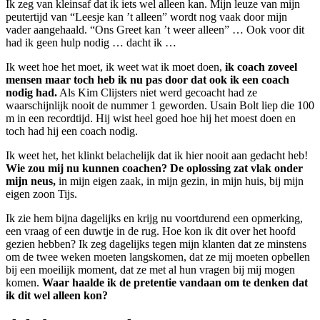
Ik zeg van kleinsaf dat ik iets wel alleen kan. Mijn leuze van mijn
peutertijd van “Leesje kan ’t alleen” wordt nog vaak door mijn
vader aangehaald. “Ons Greet kan ’t weer alleen” … Ook voor dit
had ik geen hulp nodig … dacht ik …
Ik weet hoe het moet, ik weet wat ik moet doen,
ik coach zoveel
mensen maar toch heb ik nu pas door dat ook ik een coach
nodig had.
Als Kim Clijsters niet werd gecoacht had ze
waarschijnlijk nooit de nummer 1 geworden. Usain Bolt liep die 100
m in een recordtijd. Hij wist heel goed hoe hij het moest doen en
toch had hij een coach nodig.
Ik weet het, het klinkt belachelijk dat ik hier nooit aan gedacht heb!
Wie zou mij nu kunnen coachen? De oplossing zat vlak onder
mijn neus,
in mijn eigen zaak, in mijn gezin, in mijn huis, bij mijn
eigen zoon Tijs.
Ik zie hem bijna dagelijks en krijg nu voortdurend een opmerking,
een vraag of een duwtje in de rug. Hoe kon ik dit over het hoofd
gezien hebben? Ik zeg dagelijks tegen mijn klanten dat ze minstens
om de twee weken moeten langskomen, dat ze mij moeten opbellen
bij een moeilijk moment, dat ze met al hun vragen bij mij mogen
komen.
Waar haalde ik de pretentie vandaan om te denken dat
ik dit wel alleen kon?