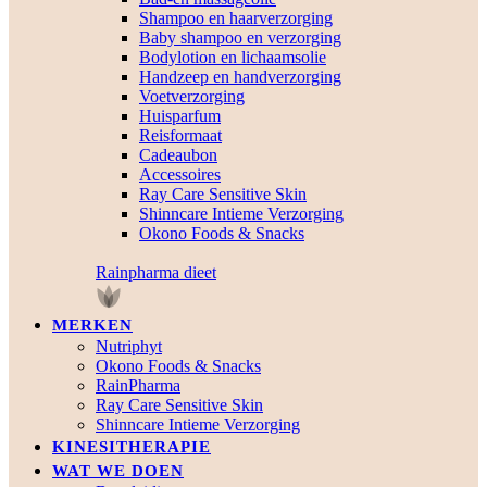
Shampoo en haarverzorging
Baby shampoo en verzorging
Bodylotion en lichaamsolie
Handzeep en handverzorging
Voetverzorging
Huisparfum
Reisformaat
Cadeaubon
Accessoires
Ray Care Sensitive Skin
Shinncare Intieme Verzorging
Okono Foods & Snacks
Rainpharma dieet
MERKEN
Nutriphyt
Okono Foods & Snacks
RainPharma
Ray Care Sensitive Skin
Shinncare Intieme Verzorging
KINESITHERAPIE
WAT WE DOEN