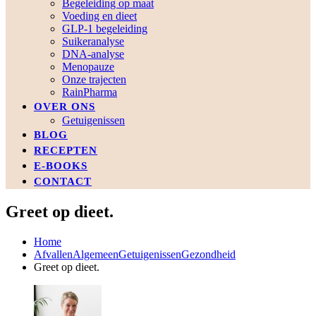
Begeleiding op maat
Voeding en dieet
GLP-1 begeleiding
Suikeranalyse
DNA-analyse
Menopauze
Onze trajecten
RainPharma
OVER ONS
Getuigenissen
BLOG
RECEPTEN
E-BOOKS
CONTACT
Greet op dieet.
Home
Afvallen
Algemeen
Getuigenissen
Gezondheid
Greet op dieet.