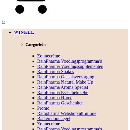
0
WINKEL
Categorieën
Zonnecrème
RainPharma Voedingsprogramma’s
RainPharma Voedingssupplementen
RainPharma Shakes
RainPharma Gelaatsverzorging
RainPharma Natural Make Up
RainPharma Aroma Special
RainPharma Essentiële Olie
RainPharma Home
RainPharma Geschenken
Promo
Rainpharma Webshop all-in-one
Bad en douchegel
Zonnecrème
RainPharma Voedingsprogramma’s