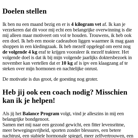
Doelen stellen
Ik ben nu een maand bezig en er is
4 kilogram vet
af. Ik kan je
verzekeren dat dit voor mij echt een belangrijke overwinning is die
mij alleen maar motiveert om vol te houden. Trouwens, ik heb ook
een doel. Ik heb een mooie cadeaubon liggen waarmee ik mag gaan
shoppen in een kledingzaak. Ik heb mezelf opgelegd om eerst nog
de volgende 4 kg
eraf te krijgen vooraleer ik mezelf trakteer. Het
volgende doel is dat ik bij mijn volgende jaarlijks doktersbezoek in
november kan vertellen dat er
10 kg
af is ipv een klaagzang af te
steken over mijn hormonen en nachtelijke onrust.
De motivatie is dus groot, de goesting nog groter.
Heb jij ook een coach nodig? Misschien
kan ik je helpen!
Als jij het
Balance Program
volgt, vind je alleszins in mij een
belangrijke bondgenoot.
Samen met mij naar een gezond gewicht, een fitter levensritme,
meer bewegingsvrijheid, sporten zonder blessures, een betere
nachtrust, een stabiele hormonale spiegel, meer zelfvertrouwen, een