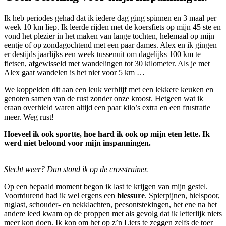
Ik heb periodes gehad dat ik iedere dag ging spinnen en 3 maal per
week 10 km liep. Ik leerde rijden met de koersfiets op mijn 45 ste en
vond het plezier in het maken van lange tochten, helemaal op mijn
eentje of op zondagochtend met een paar dames. Alex en ik gingen
er destijds jaarlijks een week tussenuit om dagelijks 100 km te
fietsen, afgewisseld met wandelingen tot 30 kilometer. Als je met
Alex gaat wandelen is het niet voor 5 km …
We koppelden dit aan een leuk verblijf met een lekkere keuken en
genoten samen van de rust zonder onze kroost. Hetgeen wat ik
eraan overhield waren altijd een paar kilo’s extra en een frustratie
meer. Weg rust!
Hoeveel ik ook sportte, hoe hard ik ook op mijn eten lette. Ik
werd niet beloond voor mijn inspanningen.
Slecht weer? Dan stond ik op de crosstrainer.
Op een bepaald moment begon ik last te krijgen van mijn gestel.
Voortdurend had ik wel ergens een
blessure
. Spierpijnen, hielspoor,
ruglast, schouder- en nekklachten, peesontstekingen, het ene na het
andere leed kwam op de proppen met als gevolg dat ik letterlijk niets
meer kon doen. Ik kon om het op z’n Liers te zeggen zelfs de toer