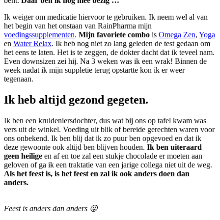
bent.
Daar ben ik nog mee bezig …
Ik weiger om medicatie hiervoor te gebruiken. Ik neem wel al van
het begin van het onstaan van RainPharma mijn
voedingssupplementen
.
Mijn favoriete combo
is
Omega Zen
,
Yoga
en
Water Relax
. Ik heb nog niet zo lang geleden de test gedaan om
het eens te laten. Het is te zeggen, de dokter dacht dat ik teveel nam.
Even downsizen zei hij. Na 3 weken was ik een wrak! Binnen de
week nadat ik mijn suppletie terug opstartte kon ik er weer
tegenaan.
Ik heb altijd gezond gegeten.
Ik ben een kruideniersdochter, dus wat bij ons op tafel kwam was
vers uit de winkel. Voeding uit blik of bereide gerechten waren voor
ons onbekend. Ik ben blij dat ik zo puur ben opgevoed en dat ik
deze gewoonte ook altijd ben blijven houden.
Ik ben uiteraard
geen heilige
en af en toe zal een stukje chocolade er moeten aan
geloven of ga ik een traktatie van een jarige collega niet uit de weg.
Als het feest is, is het feest en zal ik ook anders doen dan
anders.
Feest is anders dan anders 😜