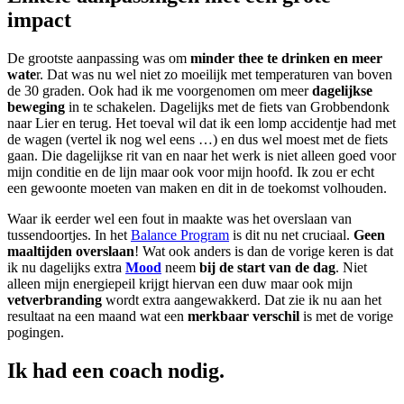
impact
De grootste aanpassing was om
minder thee te drinken en meer
wate
r. Dat was nu wel niet zo moeilijk met temperaturen van boven
de 30 graden. Ook had ik me voorgenomen om meer
dagelijkse
beweging
in te schakelen. Dagelijks met de fiets van Grobbendonk
naar Lier en terug. Het toeval wil dat ik een lomp accidentje had met
de wagen (vertel ik nog wel eens …) en dus wel moest met de fiets
gaan. Die dagelijkse rit van en naar het werk is niet alleen goed voor
mijn conditie en de lijn maar ook voor mijn hoofd. Ik zou er echt
een gewoonte moeten van maken en dit in de toekomst volhouden.
Waar ik eerder wel een fout in maakte was het overslaan van
tussendoortjes. In het
Balance Program
is dit nu net cruciaal.
Geen
maaltijden overslaan
! Wat ook anders is dan de vorige keren is dat
ik nu dagelijks extra
Mood
neem
bij de start van de dag
. Niet
alleen mijn energiepeil krijgt hiervan een duw maar ook mijn
vetverbranding
wordt extra aangewakkerd. Dat zie ik nu aan het
resultaat na een maand wat een
merkbaar verschil
is met de vorige
pogingen.
Ik had een coach nodig.