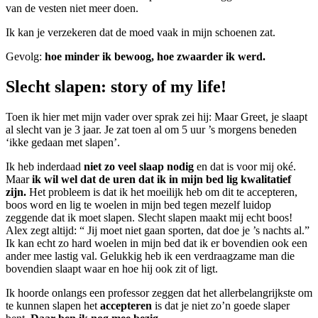
van de vesten niet meer doen.
Ik kan je verzekeren dat de moed vaak in mijn schoenen zat.
Gevolg:
hoe minder ik bewoog, hoe zwaarder ik werd.
Slecht slapen: story of my life!
Toen ik hier met mijn vader over sprak zei hij: Maar Greet, je slaapt
al slecht van je 3 jaar. Je zat toen al om 5 uur ’s morgens beneden
‘ikke gedaan met slapen’.
Ik heb inderdaad
niet zo veel slaap nodig
en dat is voor mij oké.
Maar
ik wil wel dat de uren dat ik in mijn bed lig kwalitatief
zijn.
Het probleem is dat ik het moeilijk heb om dit te accepteren,
boos word en lig te woelen in mijn bed tegen mezelf luidop
zeggende dat ik moet slapen. Slecht slapen maakt mij echt boos!
Alex zegt altijd: “ Jij moet niet gaan sporten, dat doe je ’s nachts al.”
Ik kan echt zo hard woelen in mijn bed dat ik er bovendien ook een
ander mee lastig val. Gelukkig heb ik een verdraagzame man die
bovendien slaapt waar en hoe hij ook zit of ligt.
Ik hoorde onlangs een professor zeggen dat het allerbelangrijkste om
te kunnen slapen het
accepteren
is dat je niet zo’n goede slaper