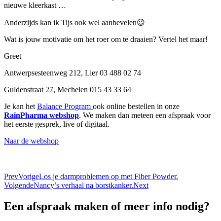
nieuwe kleerkast …
Anderzijds kan ik Tijs ook wel aanbevelen😉
Wat is jouw motivatie om het roer om te draaien? Vertel het maar!
Greet
Antwerpsesteenweg 212, Lier 03 488 02 74
Guldenstraat 27, Mechelen 015 43 33 64
Je kan het
Balance Program
ook online bestellen in onze
RainPharma webshop
. We maken dan meteen een afspraak voor
het eerste gesprek, live of digitaal.
Naar de webshop
Prev
Vorige
Los je darmproblemen op met Fiber Powder.
Volgende
Nancy’s verhaal na borstkanker.
Next
Een afspraak maken of meer info nodig?