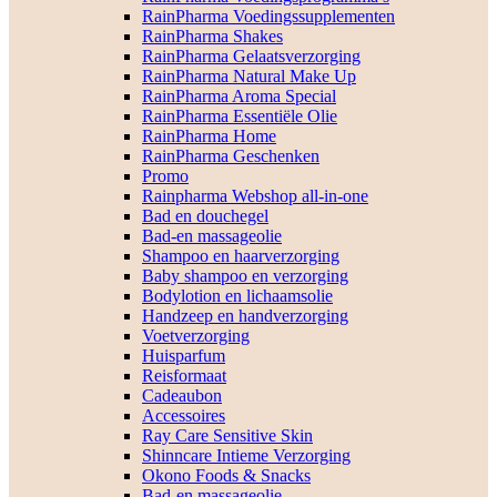
RainPharma Voedingssupplementen
RainPharma Shakes
RainPharma Gelaatsverzorging
RainPharma Natural Make Up
RainPharma Aroma Special
RainPharma Essentiële Olie
RainPharma Home
RainPharma Geschenken
Promo
Rainpharma Webshop all-in-one
Bad en douchegel
Bad-en massageolie
Shampoo en haarverzorging
Baby shampoo en verzorging
Bodylotion en lichaamsolie
Handzeep en handverzorging
Voetverzorging
Huisparfum
Reisformaat
Cadeaubon
Accessoires
Ray Care Sensitive Skin
Shinncare Intieme Verzorging
Okono Foods & Snacks
Bad-en massageolie