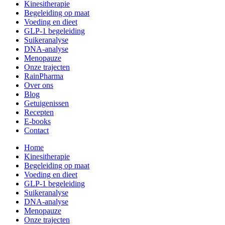
Kinesitherapie
Begeleiding op maat
Voeding en dieet
GLP-1 begeleiding
Suikeranalyse
DNA-analyse
Menopauze
Onze trajecten
RainPharma
Over ons
Blog
Getuigenissen
Recepten
E-books
Contact
Home
Kinesitherapie
Begeleiding op maat
Voeding en dieet
GLP-1 begeleiding
Suikeranalyse
DNA-analyse
Menopauze
Onze trajecten