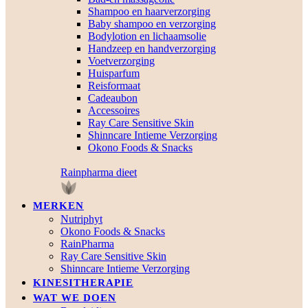
Shampoo en haarverzorging
Baby shampoo en verzorging
Bodylotion en lichaamsolie
Handzeep en handverzorging
Voetverzorging
Huisparfum
Reisformaat
Cadeaubon
Accessoires
Ray Care Sensitive Skin
Shinncare Intieme Verzorging
Okono Foods & Snacks
Rainpharma dieet
MERKEN
Nutriphyt
Okono Foods & Snacks
RainPharma
Ray Care Sensitive Skin
Shinncare Intieme Verzorging
KINESITHERAPIE
WAT WE DOEN