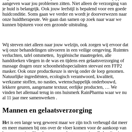
aangeven waar jou problemen zitten. Niet alleen de verzorging van
je huid is belangrijk. Ook jouw leefstijl is bepalend voor een goede
huidconditie. Soms gaan we verder en wordt je doorverwezen naar
onze huidtherapeute. We gaan dan samen op zoek naar waar we
kunnen bijsturen voor een gezonde uitstraling.
Wij streven niet alleen naar jouw welzijn, ook zorgen wij ervoor dat
wij onze behandelingen uitvoeren in een veilige omgeving. Ruimtes
verluchten, tafel ontsmetten, hygiënische maatregelen, alle
handdoeken vliegen in de was en tijdens een gelaatsverzorging of
massage dragen onze schoonheidsspecialisten steevast een FFP2
masker. Ook onze productkeuze is stevig onder de loep genomen.
Natuurlijke ingrediënten, ecologisch verantwoord, kwaliteit,
werkzame stoffen, no nasties, wetenschappelijk onderbouwd,
lekkere geuren, aangename textuur, eerlijke producten, … We
vinden het allemaal terug in ons huismerk RainPharma waar we nu
al 11 jaar mee samenwerken .
Mannen en gelaatsverzorging
H
et is een lange weg geweest maar we zijn toch verheugd dat meer
en meer mannen bij ons over de vloer komen voor de aankoop van