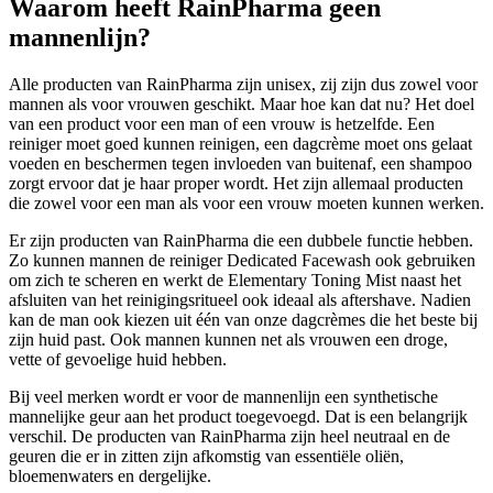
Waarom heeft RainPharma geen
mannenlijn?
Alle producten van RainPharma zijn unisex, zij zijn dus zowel voor
mannen als voor vrouwen geschikt. Maar hoe kan dat nu? Het doel
van een product voor een man of een vrouw is hetzelfde. Een
reiniger moet goed kunnen reinigen, een dagcrème moet ons gelaat
voeden en beschermen tegen invloeden van buitenaf, een shampoo
zorgt ervoor dat je haar proper wordt. Het zijn allemaal producten
die zowel voor een man als voor een vrouw moeten kunnen werken.
Er zijn producten van RainPharma die een dubbele functie hebben.
Zo kunnen mannen de reiniger Dedicated Facewash ook gebruiken
om zich te scheren en werkt de Elementary Toning Mist naast het
afsluiten van het reinigingsritueel ook ideaal als aftershave. Nadien
kan de man ook kiezen uit één van onze dagcrèmes die het beste bij
zijn huid past. Ook mannen kunnen net als vrouwen een droge,
vette of gevoelige huid hebben.
Bij veel merken wordt er voor de mannenlijn een synthetische
mannelijke geur aan het product toegevoegd. Dat is een belangrijk
verschil. De producten van RainPharma zijn heel neutraal en de
geuren die er in zitten zijn afkomstig van essentiële oliën,
bloemenwaters en dergelijke.