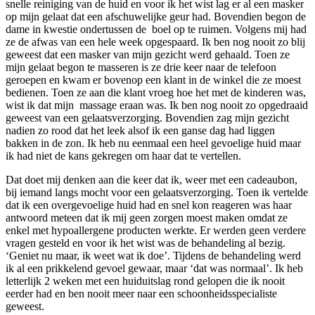
snelle reiniging van de huid en voor ik het wist lag er al een masker
op mijn gelaat dat een afschuwelijke geur had. Bovendien begon de
dame in kwestie ondertussen de boel op te ruimen. Volgens mij had
ze de afwas van een hele week opgespaard. Ik ben nog nooit zo blij
geweest dat een masker van mijn gezicht werd gehaald. Toen ze
mijn gelaat begon te masseren is ze drie keer naar de telefoon
geroepen en kwam er bovenop een klant in de winkel die ze moest
bedienen. Toen ze aan die klant vroeg hoe het met de kinderen was,
wist ik dat mijn massage eraan was. Ik ben nog nooit zo opgedraaid
geweest van een gelaatsverzorging. Bovendien zag mijn gezicht
nadien zo rood dat het leek alsof ik een ganse dag had liggen
bakken in de zon. Ik heb nu eenmaal een heel gevoelige huid maar
ik had niet de kans gekregen om haar dat te vertellen.
Dat doet mij denken aan die keer dat ik, weer met een cadeaubon,
bij iemand langs mocht voor een gelaatsverzorging. Toen ik vertelde
dat ik een overgevoelige huid had en snel kon reageren was haar
antwoord meteen dat ik mij geen zorgen moest maken omdat ze
enkel met hypoallergene producten werkte. Er werden geen verdere
vragen gesteld en voor ik het wist was de behandeling al bezig.
‘Geniet nu maar, ik weet wat ik doe’. Tijdens de behandeling werd
ik al een prikkelend gevoel gewaar, maar ‘dat was normaal’. Ik heb
letterlijk 2 weken met een huiduitslag rond gelopen die ik nooit
eerder had en ben nooit meer naar een schoonheidsspecialiste
geweest.