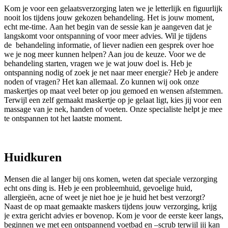
Kom je voor een gelaatsverzorging laten we je letterlijk en figuurlijk
nooit los tijdens jouw gekozen behandeling. Het is jouw moment,
echt me-time. Aan het begin van de sessie kan je aangeven dat je
langskomt voor ontspanning of voor meer advies. Wil je tijdens
de behandeling informatie, of liever nadien een gesprek over hoe
we je nog meer kunnen helpen? Aan jou de keuze. Voor we de
behandeling starten, vragen we je wat jouw doel is. Heb je
ontspanning nodig of zoek je net naar meer energie? Heb je andere
noden of vragen? Het kan allemaal. Zo kunnen wij ook onze
maskertjes op maat veel beter op jou gemoed en wensen afstemmen.
Terwijl een zelf gemaakt maskertje op je gelaat ligt, kies jij voor een
massage van je nek, handen of voeten. Onze specialiste helpt je mee
te ontspannen tot het laatste moment.
Huidkuren
Mensen die al langer bij ons komen, weten dat speciale verzorging
echt ons ding is. Heb je een probleemhuid, gevoelige huid,
allergieën, acne of weet je niet hoe je je huid het best verzorgt?
Naast de op maat gemaakte maskers tijdens jouw verzorging, krijg
je extra gericht advies er bovenop. Kom je voor de eerste keer langs,
beginnen we met een ontspannend voetbad en –scrub terwijl jij kan