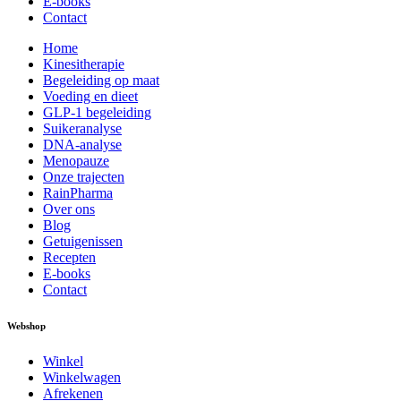
E-books
Contact
Home
Kinesitherapie
Begeleiding op maat
Voeding en dieet
GLP-1 begeleiding
Suikeranalyse
DNA-analyse
Menopauze
Onze trajecten
RainPharma
Over ons
Blog
Getuigenissen
Recepten
E-books
Contact
Webshop
Winkel
Winkelwagen
Afrekenen