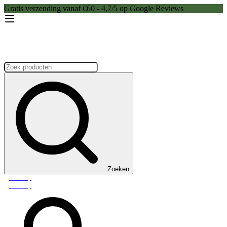
Gratis verzending vanaf €60 - 4,7/5 op Google Reviews
Zoeken:
Zoeken
Webshop
Webshop