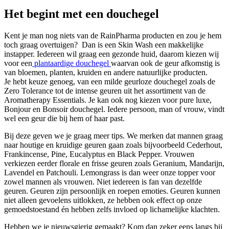
Het begint met een douchegel
Kent je man nog niets van de RainPharma producten en zou je hem
toch graag overtuigen? Dan is een Skin Wash een makkelijke
instapper. Iedereen wil graag een gezonde huid, daarom kiezen wij
voor een
plantaardige douchegel
waarvan ook de geur afkomstig is
van bloemen, planten, kruiden en andere natuurlijke producten.
Je hebt keuze genoeg, van een milde geurloze douchegel zoals de
Zero Tolerance tot de intense geuren uit het assortiment van de
Aromatherapy Essentials. Je kan ook nog kiezen voor pure luxe,
Bonjour en Bonsoir douchegel. Iedere persoon, man of vrouw, vindt
wel een geur die bij hem of haar past.
Bij deze geven we je graag meer tips. We merken dat mannen graag
naar houtige en kruidige geuren gaan zoals bijvoorbeeld Cederhout,
Frankincense, Pine, Eucalyptus en Black Pepper. Vrouwen
verkiezen eerder florale en frisse geuren zoals Geranium, Mandarijn,
Lavendel en Patchouli. Lemongrass is dan weer onze topper voor
zowel mannen als vrouwen. Niet iedereen is fan van dezelfde
geuren. Geuren zijn persoonlijk en roepen emoties. Geuren kunnen
niet alleen gevoelens uitlokken, ze hebben ook effect op onze
gemoedstoestand én hebben zelfs invloed op lichamelijke klachten.
Hebben we je nieuwsgierig gemaakt? Kom dan zeker eens langs bij