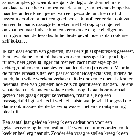
saunacomplex ga waar ik me gans de dag onderdompel in de
weldaad van de hete dampen van de sauna, van het ene dompelbad
naar het andere kuier, geniet van een gezonde lunch en de tijd
tussenin doorbreng met een goed boek. Ik profiteer er dan ook van
om een lichaamsmassage te boeken met het oog op zo geheel
ontspannen naar huis te kunnen keren en de dag te eindigen met
mijn gezin aan de feestdis. In het beste geval moet ik dan ook niet
zelf koken …
Ik kan daar enorm van genieten, maar er zijn al spelbrekers geweest.
Een lieve dame komt mij halen voor een massage. Een prachtige
ruimte, heel gezellig ingericht met een zacht muziekje op de
achtergrond en een paar stevige handen die mij masseren. Maar in
de ruimte ernaast zitten een paar schoonheidsspecialisten, tijdens de
lunch, hun wilde weekendverhalen uit de doeken te doen. Ik kon er
helemaal mee van genieten hoe ze zich geamuseerd hadden. De ene
schaterlach na de andere volgde mekaar op. Ik aanhoor normaal
gezien heel graag dergelijke verhalen, maar als je op een
massagetafel ligt is dit echt wel het laatste wat je wil. Hoe goed die
dame ook masseerde, de beleving was er niet en de ontspanning
bleef uit.
Een aantal jaar geleden kreeg ik een cadeaubon voor een
gelaatsverzorging in een instituut. Er werd een uur voorzien en ik
keek er heel erg naar uit. Zonder één vraag te stellen kreeg ik een