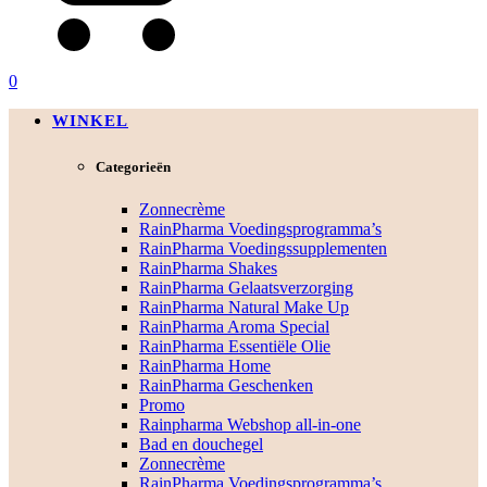
0
WINKEL
Categorieën
Zonnecrème
RainPharma Voedingsprogramma’s
RainPharma Voedingssupplementen
RainPharma Shakes
RainPharma Gelaatsverzorging
RainPharma Natural Make Up
RainPharma Aroma Special
RainPharma Essentiële Olie
RainPharma Home
RainPharma Geschenken
Promo
Rainpharma Webshop all-in-one
Bad en douchegel
Zonnecrème
RainPharma Voedingsprogramma’s