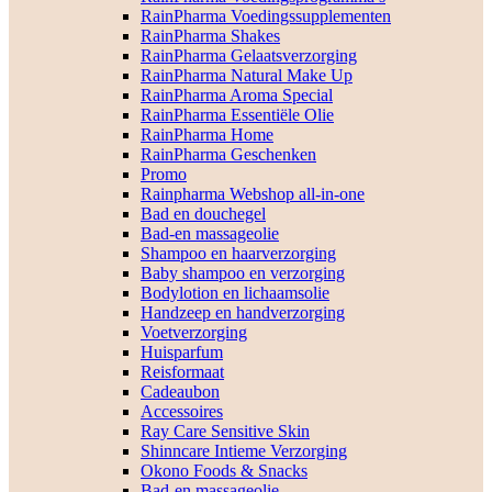
RainPharma Voedingssupplementen
RainPharma Shakes
RainPharma Gelaatsverzorging
RainPharma Natural Make Up
RainPharma Aroma Special
RainPharma Essentiële Olie
RainPharma Home
RainPharma Geschenken
Promo
Rainpharma Webshop all-in-one
Bad en douchegel
Bad-en massageolie
Shampoo en haarverzorging
Baby shampoo en verzorging
Bodylotion en lichaamsolie
Handzeep en handverzorging
Voetverzorging
Huisparfum
Reisformaat
Cadeaubon
Accessoires
Ray Care Sensitive Skin
Shinncare Intieme Verzorging
Okono Foods & Snacks
Bad-en massageolie