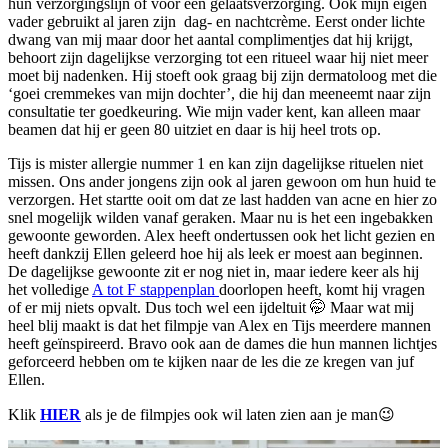
hun verzorgingslijn of voor een gelaatsverzorging. Ook mijn eigen
vader gebruikt al jaren zijn dag- en nachtcrème. Eerst onder lichte
dwang van mij maar door het aantal complimentjes dat hij krijgt,
behoort zijn dagelijkse verzorging tot een ritueel waar hij niet meer
moet bij nadenken. Hij stoeft ook graag bij zijn dermatoloog met die
‘goei cremmekes van mijn dochter’, die hij dan meeneemt naar zijn
consultatie ter goedkeuring. Wie mijn vader kent, kan alleen maar
beamen dat hij er geen 80 uitziet en daar is hij heel trots op.
Tijs is mister allergie nummer 1 en kan zijn dagelijkse rituelen niet
missen. Ons ander jongens zijn ook al jaren gewoon om hun huid te
verzorgen. Het startte ooit om dat ze last hadden van acne en hier zo
snel mogelijk wilden vanaf geraken. Maar nu is het een ingebakken
gewoonte geworden. Alex heeft ondertussen ook het licht gezien en
heeft dankzij Ellen geleerd hoe hij als leek er moest aan beginnen.
De dagelijkse gewoonte zit er nog niet in, maar iedere keer als hij
het volledige
A tot F stappenplan
doorlopen heeft, komt hij vragen
of er mij niets opvalt. Dus toch wel een ijdeltuit 🤭 Maar wat mij
heel blij maakt is dat het filmpje van Alex en Tijs meerdere mannen
heeft geïnspireerd. Bravo ook aan de dames die hun mannen lichtjes
geforceerd hebben om te kijken naar de les die ze kregen van juf
Ellen.
Klik
HIER
als je de filmpjes ook wil laten zien aan je man😉