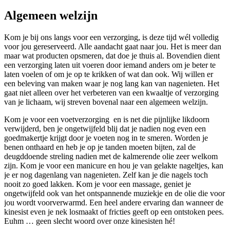
Algemeen welzijn
Kom je bij ons langs voor een verzorging, is deze tijd wél volledig
voor jou gereserveerd. Alle aandacht gaat naar jou. Het is meer dan
maar wat producten opsmeren, dat doe je thuis al. Bovendien dient
een verzorging laten uit voeren door iemand anders om je beter te
laten voelen of om je op te krikken of wat dan ook. Wij willen er
een beleving van maken waar je nog lang kan van nagenieten. Het
gaat niet alleen over het verbeteren van een kwaaltje of verzorging
van je lichaam, wij streven bovenal naar een algemeen welzijn.
Kom je voor een voetverzorging en is net die pijnlijke likdoorn
verwijderd, ben je ongetwijfeld blij dat je nadien nog even een
goedmakertje krijgt door je voeten nog in te smeren. Worden je
benen onthaard en heb je op je tanden moeten bijten, zal de
deugddoende streling nadien met de kalmerende olie zeer welkom
zijn. Kom je voor een manicure en hou je van gelakte nageltjes, kan
je er nog dagenlang van nagenieten. Zelf kan je die nagels toch
nooit zo goed lakken. Kom je voor een massage, geniet je
ongetwijfeld ook van het ontspannende muziekje en de olie die voor
jou wordt voorverwarmd. Een heel andere ervaring dan wanneer de
kinesist even je nek losmaakt of fricties geeft op een ontstoken pees.
Euhm … geen slecht woord over onze kinesisten hé!