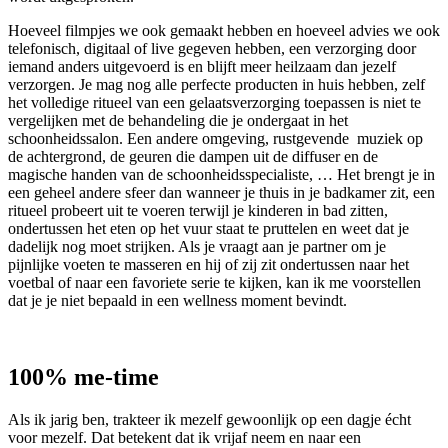
Hoeveel filmpjes we ook gemaakt hebben en hoeveel advies we ook
telefonisch, digitaal of live gegeven hebben, een verzorging door
iemand anders uitgevoerd is en blijft meer heilzaam dan jezelf
verzorgen. Je mag nog alle perfecte producten in huis hebben, zelf
het volledige ritueel van een gelaatsverzorging toepassen is niet te
vergelijken met de behandeling die je ondergaat in het
schoonheidssalon. Een andere omgeving, rustgevende muziek op
de achtergrond, de geuren die dampen uit de diffuser en de
magische handen van de schoonheidsspecialiste, … Het brengt je in
een geheel andere sfeer dan wanneer je thuis in je badkamer zit, een
ritueel probeert uit te voeren terwijl je kinderen in bad zitten,
ondertussen het eten op het vuur staat te pruttelen en weet dat je
dadelijk nog moet strijken. Als je vraagt aan je partner om je
pijnlijke voeten te masseren en hij of zij zit ondertussen naar het
voetbal of naar een favoriete serie te kijken, kan ik me voorstellen
dat je je niet bepaald in een wellness moment bevindt.
100% me-time
Als ik jarig ben, trakteer ik mezelf gewoonlijk op een dagje écht
voor mezelf. Dat betekent dat ik vrijaf neem en naar een