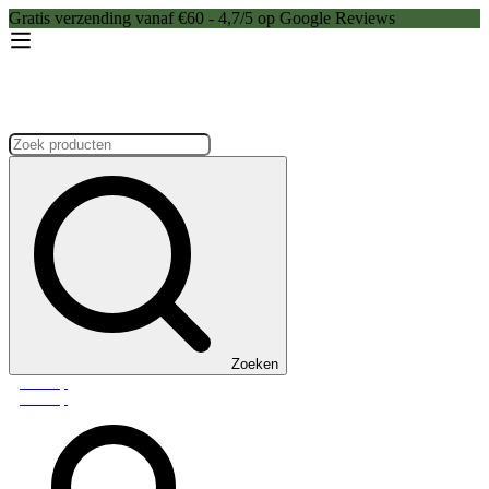
Gratis verzending vanaf €60 - 4,7/5 op Google Reviews
Zoeken:
Zoeken
Webshop
Webshop