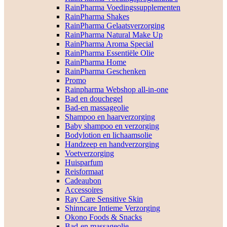
RainPharma Voedingssupplementen
RainPharma Shakes
RainPharma Gelaatsverzorging
RainPharma Natural Make Up
RainPharma Aroma Special
RainPharma Essentiële Olie
RainPharma Home
RainPharma Geschenken
Promo
Rainpharma Webshop all-in-one
Bad en douchegel
Bad-en massageolie
Shampoo en haarverzorging
Baby shampoo en verzorging
Bodylotion en lichaamsolie
Handzeep en handverzorging
Voetverzorging
Huisparfum
Reisformaat
Cadeaubon
Accessoires
Ray Care Sensitive Skin
Shinncare Intieme Verzorging
Okono Foods & Snacks
Bad-en massageolie