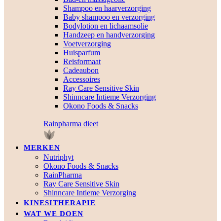
Shampoo en haarverzorging
Baby shampoo en verzorging
Bodylotion en lichaamsolie
Handzeep en handverzorging
Voetverzorging
Huisparfum
Reisformaat
Cadeaubon
Accessoires
Ray Care Sensitive Skin
Shinncare Intieme Verzorging
Okono Foods & Snacks
Rainpharma dieet
MERKEN
Nutriphyt
Okono Foods & Snacks
RainPharma
Ray Care Sensitive Skin
Shinncare Intieme Verzorging
KINESITHERAPIE
WAT WE DOEN