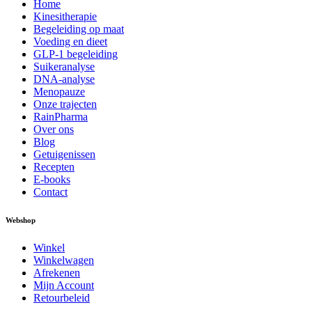
Home
Kinesitherapie
Begeleiding op maat
Voeding en dieet
GLP-1 begeleiding
Suikeranalyse
DNA-analyse
Menopauze
Onze trajecten
RainPharma
Over ons
Blog
Getuigenissen
Recepten
E-books
Contact
Webshop
Winkel
Winkelwagen
Afrekenen
Mijn Account
Retourbeleid