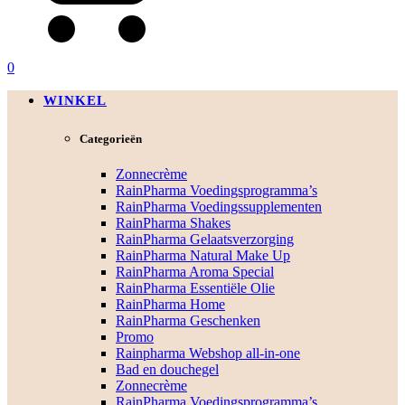
0
WINKEL
Categorieën
Zonnecrème
RainPharma Voedingsprogramma’s
RainPharma Voedingssupplementen
RainPharma Shakes
RainPharma Gelaatsverzorging
RainPharma Natural Make Up
RainPharma Aroma Special
RainPharma Essentiële Olie
RainPharma Home
RainPharma Geschenken
Promo
Rainpharma Webshop all-in-one
Bad en douchegel
Zonnecrème
RainPharma Voedingsprogramma’s