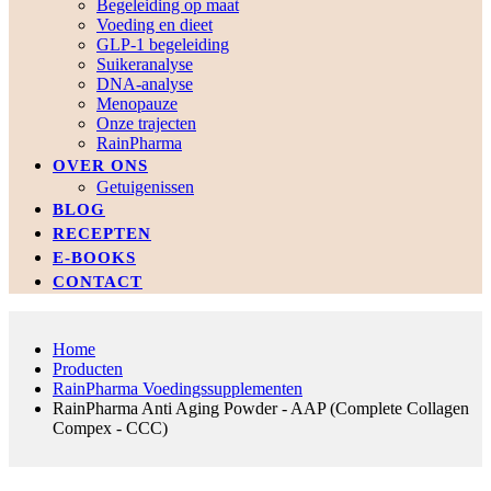
Begeleiding op maat
Voeding en dieet
GLP-1 begeleiding
Suikeranalyse
DNA-analyse
Menopauze
Onze trajecten
RainPharma
OVER ONS
Getuigenissen
BLOG
RECEPTEN
E-BOOKS
CONTACT
Home
Producten
RainPharma Voedingssupplementen
RainPharma Anti Aging Powder - AAP (Complete Collagen
Compex - CCC)