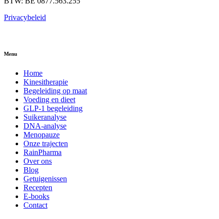
BTW: BE 0877.563.255
Privacybeleid
Menu
Home
Kinesitherapie
Begeleiding op maat
Voeding en dieet
GLP-1 begeleiding
Suikeranalyse
DNA-analyse
Menopauze
Onze trajecten
RainPharma
Over ons
Blog
Getuigenissen
Recepten
E-books
Contact