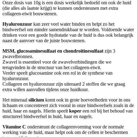
Onze dosis van 10g is een dosis werkelijk bedoeld om ook de huid
(die alles als laatste krijgt) te kunnen ondersteunen met extra
collageen-eiwit bouwstenen.
Hyaluronzuur
kan zeer veel water binden en helpt zo het
bindweefsel om minder samendrukbaar te worden. Voldoende water
drinken voor een goede hydratatie van de huid is dus ook belangrijk
naast de aanvoer van de juiste bouwstenen.
MSM, glucosaminesulfaat en chondroïtinesulfaat
zijn 3
zwavelbronnen.
Zwavel is essentieel voor de zwavelverbindingen die we
terugvinden in de structuur van het collageen-eiwit.
Verder speelt glucosamine ook een rol in de synthese van
hyaluronzuur.
Collageen en hyaluronzuur zijn uiteraard 2 stoffen die we graag
extra willen aanvullen tijdens onze huidkuur.
Het mineraal
silicium
komt ook in grote hoeveelheden voor in ons
lichaam en concentreert zich vooral in onze bindweefsels zoals in de
huid, haar en nagels. Hierin speelt
koper
een rol bij het behoud van
structureel bindweefsel in huid, haar en nagels.
Vitamine C
ondersteunt de collageenvorming voor de normale
werking van de huid, maar helpt ook om de cellen te beschermen