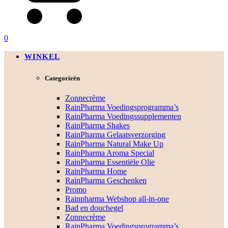
0
WINKEL
Categorieën
Zonnecrème
RainPharma Voedingsprogramma’s
RainPharma Voedingssupplementen
RainPharma Shakes
RainPharma Gelaatsverzorging
RainPharma Natural Make Up
RainPharma Aroma Special
RainPharma Essentiële Olie
RainPharma Home
RainPharma Geschenken
Promo
Rainpharma Webshop all-in-one
Bad en douchegel
Zonnecrème
RainPharma Voedingsprogramma’s