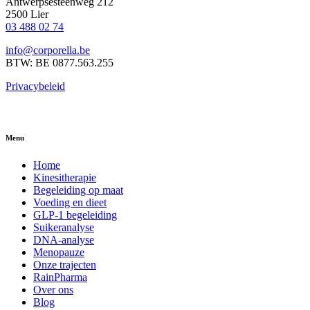
Antwerpsesteenweg 212
2500 Lier
03 488 02 74
info@corporella.be
BTW: BE 0877.563.255
Privacybeleid
Menu
Home
Kinesitherapie
Begeleiding op maat
Voeding en dieet
GLP-1 begeleiding
Suikeranalyse
DNA-analyse
Menopauze
Onze trajecten
RainPharma
Over ons
Blog