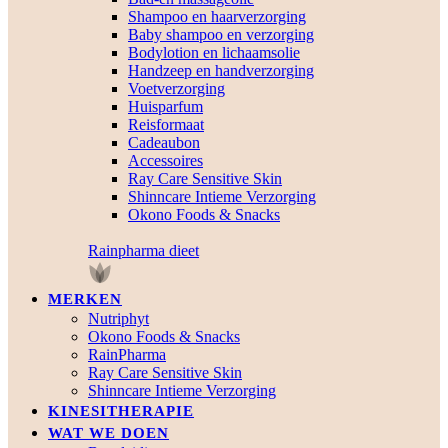
Shampoo en haarverzorging
Baby shampoo en verzorging
Bodylotion en lichaamsolie
Handzeep en handverzorging
Voetverzorging
Huisparfum
Reisformaat
Cadeaubon
Accessoires
Ray Care Sensitive Skin
Shinncare Intieme Verzorging
Okono Foods & Snacks
Rainpharma dieet
MERKEN
Nutriphyt
Okono Foods & Snacks
RainPharma
Ray Care Sensitive Skin
Shinncare Intieme Verzorging
KINESITHERAPIE
WAT WE DOEN