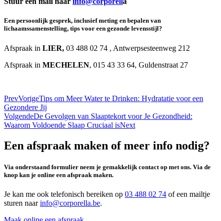
Stuur een mail naar
info@corporell
a
Een persoonlijk gesprek, inclusief meting en bepalen van
lichaamssamenstelling, tips voor een gezonde levensstijl?
Afspraak in
LIER,
03 488 02 74 , Antwerpsesteenweg 212
Afspraak in
MECHELEN
, 015 43 33 64, Guldenstraat 27
Prev
Vorige
Tips om Meer Water te Drinken: Hydratatie voor een
Gezondere Jij
Volgende
De Gevolgen van Slaaptekort voor Je Gezondheid:
Waarom Voldoende Slaap Cruciaal is
Next
Een afspraak maken of meer info nodig?
Via onderstaand formulier neem je gemakkelijk contact op met ons. Via de
knop kan je online een afspraak maken.
Je kan me ook telefonisch bereiken op
03 488 02 74
of een mailtje
sturen naar
info@corporella.be
.
Maak online een afspraak