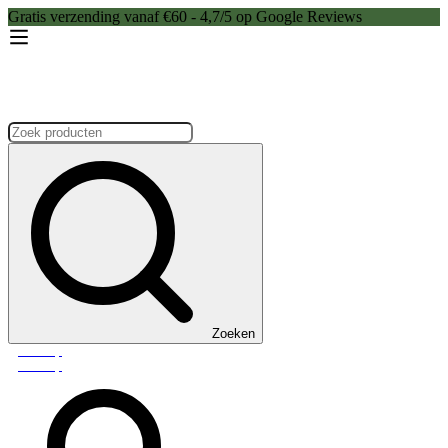
Gratis verzending vanaf €60 - 4,7/5 op Google Reviews
Zoeken:
Zoeken
Webshop
Webshop