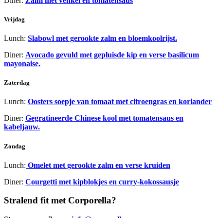
Diner:
Zalm met venkel en tomatensaus
Vrijdag
Lunch:
Slabowl met gerookte zalm en bloemkoolrijst.
Diner:
Avocado gevuld met gepluisde kip en verse basilicum
mayonaise.
Zaterdag
Lunch:
Oosters soepje van tomaat met citroengras en koriander
Diner:
Gegratineerde Chinese kool met tomatensaus en
kabeljauw.
Zondag
Lunch:
Omelet met gerookte zalm en verse kruiden
Diner:
Courgetti met kipblokjes en curry-kokossausje
Stralend fit
met Corporella?