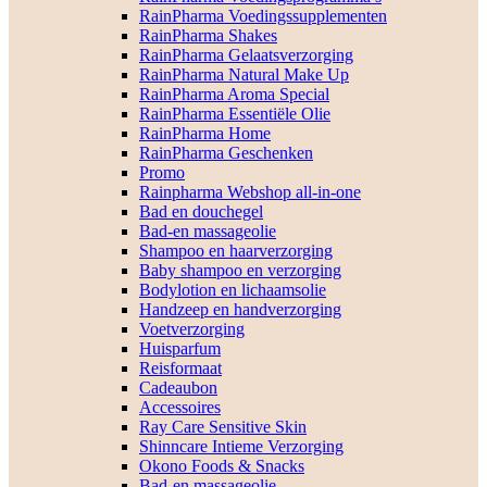
RainPharma Voedingssupplementen
RainPharma Shakes
RainPharma Gelaatsverzorging
RainPharma Natural Make Up
RainPharma Aroma Special
RainPharma Essentiële Olie
RainPharma Home
RainPharma Geschenken
Promo
Rainpharma Webshop all-in-one
Bad en douchegel
Bad-en massageolie
Shampoo en haarverzorging
Baby shampoo en verzorging
Bodylotion en lichaamsolie
Handzeep en handverzorging
Voetverzorging
Huisparfum
Reisformaat
Cadeaubon
Accessoires
Ray Care Sensitive Skin
Shinncare Intieme Verzorging
Okono Foods & Snacks
Bad-en massageolie