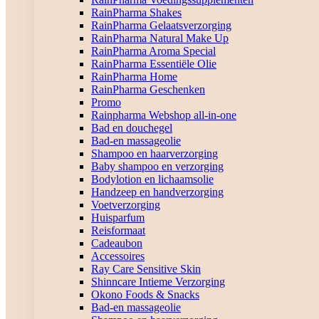
RainPharma Shakes
RainPharma Gelaatsverzorging
RainPharma Natural Make Up
RainPharma Aroma Special
RainPharma Essentiële Olie
RainPharma Home
RainPharma Geschenken
Promo
Rainpharma Webshop all-in-one
Bad en douchegel
Bad-en massageolie
Shampoo en haarverzorging
Baby shampoo en verzorging
Bodylotion en lichaamsolie
Handzeep en handverzorging
Voetverzorging
Huisparfum
Reisformaat
Cadeaubon
Accessoires
Ray Care Sensitive Skin
Shinncare Intieme Verzorging
Okono Foods & Snacks
Bad-en massageolie