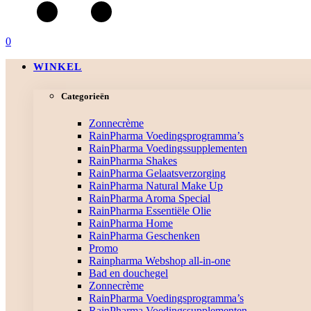
0
WINKEL
Categorieën
Zonnecrème
RainPharma Voedingsprogramma’s
RainPharma Voedingssupplementen
RainPharma Shakes
RainPharma Gelaatsverzorging
RainPharma Natural Make Up
RainPharma Aroma Special
RainPharma Essentiële Olie
RainPharma Home
RainPharma Geschenken
Promo
Rainpharma Webshop all-in-one
Bad en douchegel
Zonnecrème
RainPharma Voedingsprogramma’s
RainPharma Voedingssupplementen