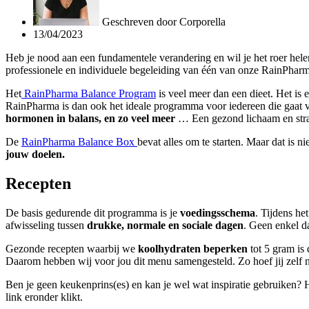
Geschreven door
Corporella
13/04/2023
Heb je nood aan een fundamentele verandering en wil je het roer he
professionele en individuele begeleiding van één van onze RainPharm
Het
RainPharma Balance Program
is veel meer dan een dieet. Het is 
RainPharma is dan ook het ideale programma voor iedereen die gaat vo
hormonen in balans, en zo veel meer
… Een gezond lichaam en stral
De
RainPharma Balance Box
bevat alles om te starten. Maar dat is 
jouw doelen.
Recepten
De basis gedurende dit programma is je
voedingsschema
. Tijdens he
afwisseling tussen
drukke, normale en sociale dagen
. Geen enkel da
Gezonde recepten waarbij we
koolhydraten beperken
tot 5 gram is
Daarom hebben wij voor jou dit menu samengesteld. Zo hoef jij zelf n
Ben je geen keukenprins(es) en kan je wel wat inspiratie gebruiken? 
link eronder klikt.