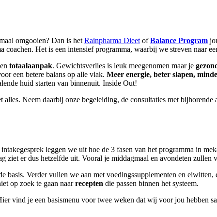
lemaal omgooien? Dan is het
Rainpharma Dieet
of
Balance Program
jo
a coachen. Het is een intensief programma, waarbij we streven naar e
een
totaalaanpak
. Gewichtsverlies is leuk meegenomen maar je
gezond
or een betere balans op alle vlak.
Meer energie, beter slapen, minde
ende huid starten van binnenuit. Inside Out!
niet alles. Neem daarbij onze begeleiding, de consultaties met bijhoren
t intakegesprek leggen we uit hoe de 3 fasen van het programma in mekaa
g ziet er dus hetzelfde uit. Vooral je middagmaal en avondeten zullen va
 de basis. Verder vullen we aan met voedingssupplementen en eiwitten,
iet op zoek te gaan naar
recepten
die passen binnen het systeem.
Hier vind je een basismenu voor twee weken dat wij voor jou hebben sam