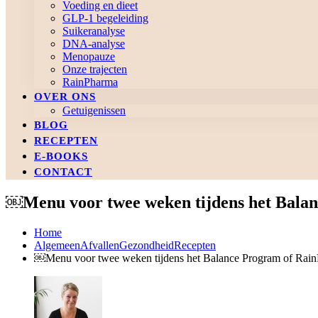
Voeding en dieet
GLP-1 begeleiding
Suikeranalyse
DNA-analyse
Menopauze
Onze trajecten
RainPharma
OVER ONS
Getuigenissen
BLOG
RECEPTEN
E-BOOKS
CONTACT
￼Menu voor twee weken tijdens het Bala
Home
Algemeen
Afvallen
Gezondheid
Recepten
￼Menu voor twee weken tijdens het Balance Program of Rain