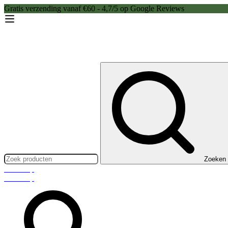
Gratis verzending vanaf €60 - 4,7/5 op Google Reviews
Zoeken:
Zoeken
Webshop
Webshop