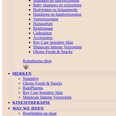
Shampoo en haarverzorging
Baby shampoo en verzorging
Bodylotion en lichaamsolie
Handzeep en handverzorging
Voetverzorging
Huisparfum
Reisformaat
Cadeaubon
Accessoires
Ray Care Sensitive Skin
Shinncare Intieme Verzorging
Okono Foods & Snacks
Rainpharma dieet
MERKEN
Nutriphyt
Okono Foods & Snacks
RainPharma
Ray Care Sensitive Skin
Shinncare Intieme Verzorging
KINESITHERAPIE
WAT WE DOEN
Begeleiding op maat