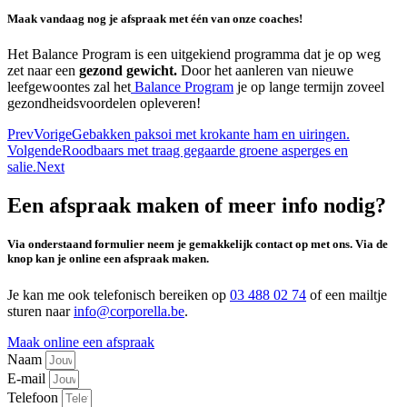
Maak vandaag nog je afspraak met één van onze coaches!
Het Balance Program is een uitgekiend programma dat je op weg
zet naar een
gezond gewicht.
Door het aanleren van nieuwe
leefgewoontes zal het
Balance Program
je op lange termijn zoveel
gezondheidsvoordelen opleveren!
Prev
Vorige
Gebakken paksoi met krokante ham en uiringen.
Volgende
Roodbaars met traag gegaarde groene asperges en
salie.
Next
Een afspraak maken of meer info nodig?
Via onderstaand formulier neem je gemakkelijk contact op met ons. Via de
knop kan je online een afspraak maken.
Je kan me ook telefonisch bereiken op
03 488 02 74
of een mailtje
sturen naar
info@corporella.be
.
Maak online een afspraak
Naam
E-mail
Telefoon