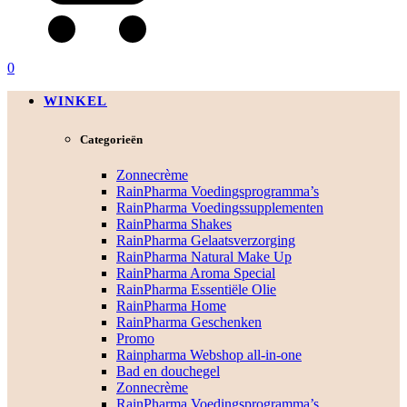
0
WINKEL
Categorieën
Zonnecrème
RainPharma Voedingsprogramma’s
RainPharma Voedingssupplementen
RainPharma Shakes
RainPharma Gelaatsverzorging
RainPharma Natural Make Up
RainPharma Aroma Special
RainPharma Essentiële Olie
RainPharma Home
RainPharma Geschenken
Promo
Rainpharma Webshop all-in-one
Bad en douchegel
Zonnecrème
RainPharma Voedingsprogramma’s