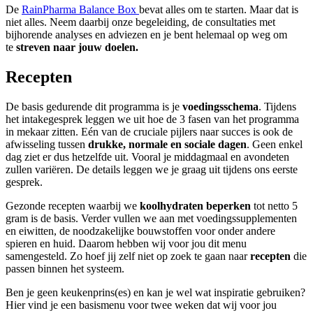
De
RainPharma Balance Box
bevat alles om te starten. Maar dat is
niet alles. Neem daarbij onze begeleiding, de consultaties met
bijhorende analyses en adviezen en je bent helemaal op weg om
te
streven naar jouw doelen.
Recepten
De basis gedurende dit programma is je
voedingsschema
. Tijdens
het intakegesprek leggen we uit hoe de 3 fasen van het programma
in mekaar zitten. Eén van de cruciale pijlers naar succes is ook de
afwisseling tussen
drukke, normale en sociale dagen
. Geen enkel
dag ziet er dus hetzelfde uit. Vooral je middagmaal en avondeten
zullen variëren. De details leggen we je graag uit tijdens ons eerste
gesprek.
Gezonde recepten waarbij we
koolhydraten beperken
tot netto 5
gram is de basis. Verder vullen we aan met voedingssupplementen
en eiwitten, de noodzakelijke bouwstoffen voor onder andere
spieren en huid. Daarom hebben wij voor jou dit menu
samengesteld. Zo hoef jij zelf niet op zoek te gaan naar
recepten
die
passen binnen het systeem.
Ben je geen keukenprins(es) en kan je wel wat inspiratie gebruiken?
Hier vind je een basismenu voor twee weken dat wij voor jou