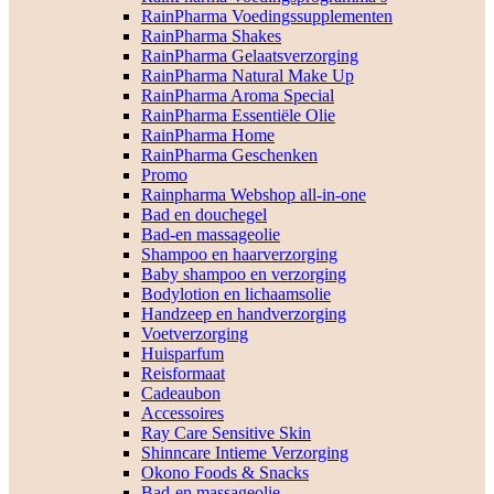
RainPharma Voedingssupplementen
RainPharma Shakes
RainPharma Gelaatsverzorging
RainPharma Natural Make Up
RainPharma Aroma Special
RainPharma Essentiële Olie
RainPharma Home
RainPharma Geschenken
Promo
Rainpharma Webshop all-in-one
Bad en douchegel
Bad-en massageolie
Shampoo en haarverzorging
Baby shampoo en verzorging
Bodylotion en lichaamsolie
Handzeep en handverzorging
Voetverzorging
Huisparfum
Reisformaat
Cadeaubon
Accessoires
Ray Care Sensitive Skin
Shinncare Intieme Verzorging
Okono Foods & Snacks
Bad-en massageolie