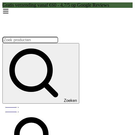
Gratis verzending vanaf €60 - 4,7/5 op Google Reviews
Zoeken:
Zoeken
Webshop
Webshop