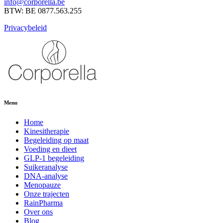
info@corporella.be
BTW: BE 0877.563.255
Privacybeleid
Menu
Home
Kinesitherapie
Begeleiding op maat
Voeding en dieet
GLP-1 begeleiding
Suikeranalyse
DNA-analyse
Menopauze
Onze trajecten
RainPharma
Over ons
Blog