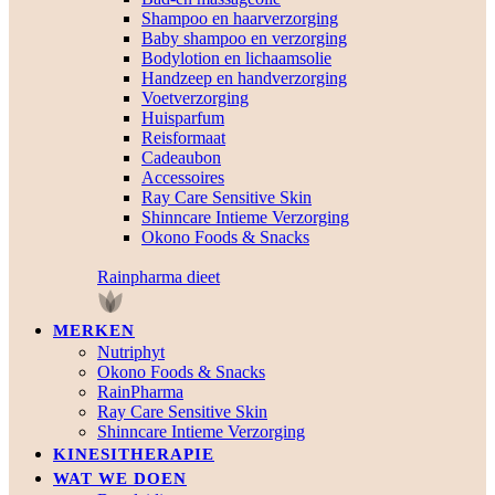
Shampoo en haarverzorging
Baby shampoo en verzorging
Bodylotion en lichaamsolie
Handzeep en handverzorging
Voetverzorging
Huisparfum
Reisformaat
Cadeaubon
Accessoires
Ray Care Sensitive Skin
Shinncare Intieme Verzorging
Okono Foods & Snacks
Rainpharma dieet
MERKEN
Nutriphyt
Okono Foods & Snacks
RainPharma
Ray Care Sensitive Skin
Shinncare Intieme Verzorging
KINESITHERAPIE
WAT WE DOEN